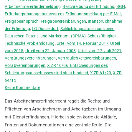
Arbeitnehmererfindermeldung
,
Beschreibung der Erfindung
,
BGH
,
Erfindungsmanagementsystem
,
Erfindungsmeldung per E-Mail
,
Freigabeanspruch
,
Freigabevereinbarungen
,
Inanspruchnahme
der Erfindung
,
LG Düsseldorf
,
Schlichtungsausschuss beim
Deutschen Patent- und Markenamt (DPMA)
,
Schutzfähigkeit
,
Technische Problemlösung
,
Urteil vom 14. Februar 2017
,
Urteil
vom 2015
,
Urteil vom 22. Januar 2008
,
Urteil vom 27. Juli 2021
,
Vergütungsvereinbarungen
,
Vertraulichkeitsvereinbarungen
,
Vorabvereinbarungen
,
X ZR 10/06: Entscheidungen des
Schlichtungsausschusses sind nicht bindend
,
X ZR 61/20
,
X ZR
64/15
zu
Keine Kommentare
Ablauf
Das Arbeitnehmererfinderrecht regelt die Rechte und
von
Pflichten von Arbeitnehmern und Arbeitgebern im Umgang
Arbeitnehmererfindermeldungen
mit Diensterfindungen. Hierbei spielen korrekte Abläufe,
mit
Beispielen
Fristen und Dokumentationen eine zentrale Rolle. Die