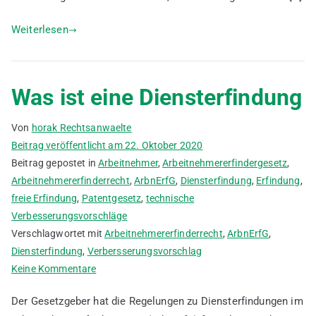
Weiterlesen
Was ist eine Diensterfindung
Von
horak Rechtsanwaelte
Beitrag veröffentlicht am
22. Oktober 2020
Beitrag gepostet in
Arbeitnehmer
,
Arbeitnehmererfindergesetz
,
Arbeitnehmererfinderrecht
,
ArbnErfG
,
Diensterfindung
,
Erfindung
,
freie Erfindung
,
Patentgesetz
,
technische
Verbesserungsvorschläge
Verschlagwortet mit
Arbeitnehmererfinderrecht
,
ArbnErfG
,
Diensterfindung
,
Verbersserungsvorschlag
zu
Keine Kommentare
Was
Der Gesetzgeber hat die Regelungen zu Diensterfindungen im
ist