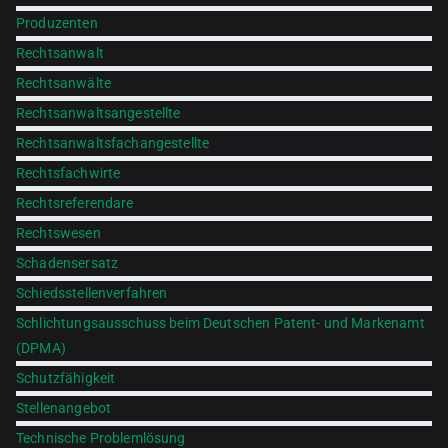
Produzenten
Rechtsanwalt
Rechtsanwälte
Rechtsanwaltsangestellte
Rechtsanwaltsfachangestellte
Rechtsfachwirte
Rechtsreferendare
Rechtswesen
Schadensersatz
Schiedsstellenverfahren
Schlichtungsausschuss beim Deutschen Patent- und Markenamt
(DPMA)
Schutzfähigkeit
Stellenangebot
Technische Problemlösung