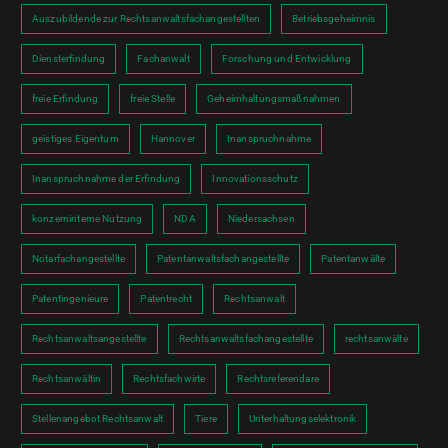
Auszubildende zur Rechtsanwaltsfachangestellten
Betriebsgeheimnis
Diensterfindung
Fachanwalt
Forschung und Entwicklung
freie Erfindung
freie Stelle
Geheimhaltungsmaßnahmen
geistiges Eigentum
Hannover
Inanspruchnahme
Inanspruchnahme der Erfindung
Innovationsschutz
konzerninterne Nutzung
NDA
Niedersachsen
Notarfachangestellte
Patentanwaltsfachangestellte
Patentanwälte
Patentingenieure
Patentrecht
Rechtsanwalt
Rechtsanwaltsangestellte
Rechtsanwaltsfachangestellte
rechtsanwälte
Rechtsanwältin
Rechtsfachwirte
Rechtsreferendare
Stellenangebot Rechtsanwalt
Tiere
Unterhaltungselektronik