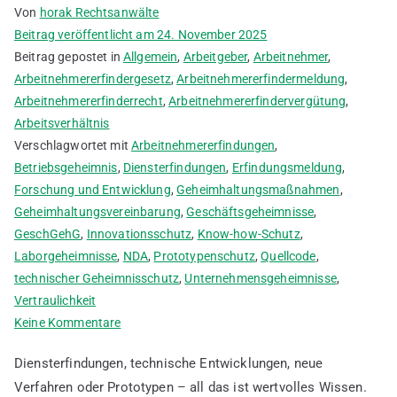
Von
horak Rechtsanwälte
Beitrag veröffentlicht am
24. November 2025
Beitrag gepostet in
Allgemein
,
Arbeitgeber
,
Arbeitnehmer
,
Arbeitnehmererfindergesetz
,
Arbeitnehmererfindermeldung
,
Arbeitnehmererfinderrecht
,
Arbeitnehmererfindervergütung
,
Arbeitsverhältnis
Verschlagwortet mit
Arbeitnehmererfindungen
,
Betriebsgeheimnis
,
Diensterfindungen
,
Erfindungsmeldung
,
Forschung und Entwicklung
,
Geheimhaltungsmaßnahmen
,
Geheimhaltungsvereinbarung
,
Geschäftsgeheimnisse
,
GeschGehG
,
Innovationsschutz
,
Know-how-Schutz
,
Laborgeheimnisse
,
NDA
,
Prototypenschutz
,
Quellcode
,
technischer Geheimnisschutz
,
Unternehmensgeheimnisse
,
Vertraulichkeit
zu
Keine Kommentare
Betriebsgeheimnisse
Diensterfindungen, technische Entwicklungen, neue
–
Verfahren oder Prototypen – all das ist wertvolles Wissen.
der