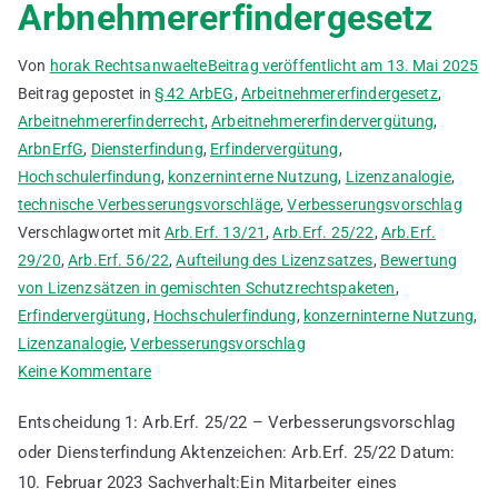
Arbnehmererfindergesetz
Von
horak Rechtsanwaelte
Beitrag veröffentlicht am
13. Mai 2025
Beitrag gepostet in
§ 42 ArbEG
,
Arbeitnehmererfindergesetz
,
Arbeitnehmererfinderrecht
,
Arbeitnehmererfindervergütung
,
ArbnErfG
,
Diensterfindung
,
Erfindervergütung
,
Hochschulerfindung
,
konzerninterne Nutzung
,
Lizenzanalogie
,
technische Verbesserungsvorschläge
,
Verbesserungsvorschlag
Verschlagwortet mit
Arb.Erf. 13/21
,
Arb.Erf. 25/22
,
Arb.Erf.
29/20
,
Arb.Erf. 56/22
,
Aufteilung des Lizenzsatzes
,
Bewertung
von Lizenzsätzen in gemischten Schutzrechtspaketen
,
Erfindervergütung
,
Hochschulerfindung
,
konzerninterne Nutzung
,
Lizenzanalogie
,
Verbesserungsvorschlag
zu
Keine Kommentare
Entscheidungen
Entscheidung 1: Arb.Erf. 25/22 – Verbesserungsvorschlag
der
oder Diensterfindung Aktenzeichen: Arb.Erf. 25/22 Datum:
Schlichtungsstelle
10. Februar 2023 Sachverhalt:Ein Mitarbeiter eines
zum