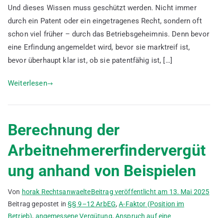
Und dieses Wissen muss geschützt werden. Nicht immer
unsichtbare
Schutzschild
durch ein Patent oder ein eingetragenes Recht, sondern oft
für
schon viel früher – durch das Betriebsgeheimnis. Denn bevor
Innovationen
eine Erfindung angemeldet wird, bevor sie marktreif ist,
im
bevor überhaupt klar ist, ob sie patentfähig ist, […]
Unternehmen
Weiterlesen
Berechnung der
Arbeitnehmererfindervergüt
ung anhand von Beispielen
Von
horak Rechtsanwaelte
Beitrag veröffentlicht am
13. Mai 2025
Beitrag gepostet in
§§ 9–12 ArbEG
,
A-Faktor (Position im
Betrieb)
,
angemessene Vergütung
,
Anspruch auf eine