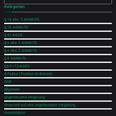
Se
Kategorien
for
§ 16 Abs. 2 ArbNErfG
§ 29 ArbNErfG
§ 42 ArbEG
§ 6 Abs. 1 ArbNErfG
§ 6 Abs. 2 ArbNErfG
§ 9 ArbNErfG
§§ 9–12 ArbEG
A-Faktor (Position im Betrieb)
AGB
Allgemein
angemessene Vergütung
Anspruch auf eine angemessene Vergütung
Anteilsfaktor