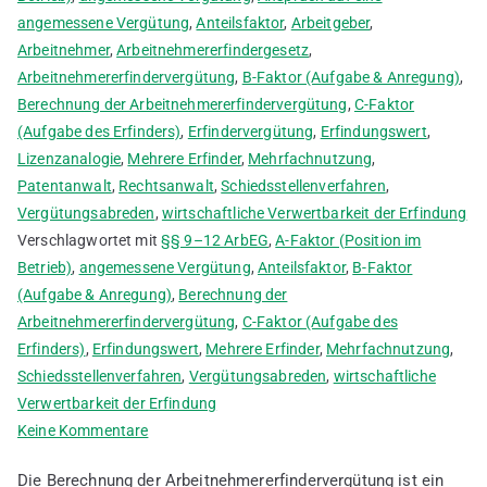
angemessene Vergütung
,
Anteilsfaktor
,
Arbeitgeber
,
Arbeitnehmer
,
Arbeitnehmererfindergesetz
,
Arbeitnehmererfindervergütung
,
B-Faktor (Aufgabe & Anregung)
,
Berechnung der Arbeitnehmererfindervergütung
,
C-Faktor
(Aufgabe des Erfinders)
,
Erfindervergütung
,
Erfindungswert
,
Lizenzanalogie
,
Mehrere Erfinder
,
Mehrfachnutzung
,
Patentanwalt
,
Rechtsanwalt
,
Schiedsstellenverfahren
,
Vergütungsabreden
,
wirtschaftliche Verwertbarkeit der Erfindung
Verschlagwortet mit
§§ 9–12 ArbEG
,
A-Faktor (Position im
Betrieb)
,
angemessene Vergütung
,
Anteilsfaktor
,
B-Faktor
(Aufgabe & Anregung)
,
Berechnung der
Arbeitnehmererfindervergütung
,
C-Faktor (Aufgabe des
Erfinders)
,
Erfindungswert
,
Mehrere Erfinder
,
Mehrfachnutzung
,
Schiedsstellenverfahren
,
Vergütungsabreden
,
wirtschaftliche
Verwertbarkeit der Erfindung
zu
Keine Kommentare
Berechnung
Die Berechnung der Arbeitnehmererfindervergütung ist ein
der