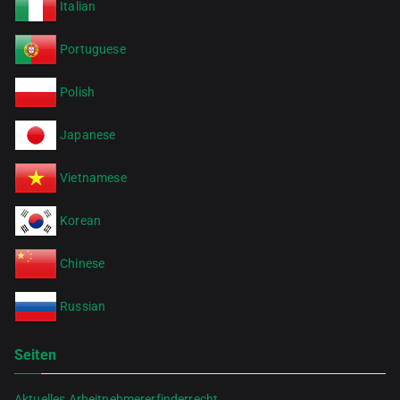
Italian
Portuguese
Polish
Japanese
Vietnamese
Korean
Chinese
Russian
Seiten
Aktuelles Arbeitnehmererfinderrecht