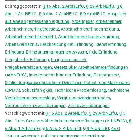
Beitrag gepostet in
§ 16 Abs. 2 ArbNErfG
,
§ 29 ArbNErfG
,
§ 6
Abs. 1 ArbNErfG
,
§ 6 Abs. 2 ArbNErfG
,
§ 9 ArbNErfG
,
Anspruch
auf eine angemessene Vergütung
,
Arbeitgeber
,
Arbeitnehmer
,
Arbeitnehmererfindergesetz
,
Arbeitnehmererfindermeldung
,
Arbeitnehmererfinderrecht
,
Arbeitnehmererfindervergütung
,
Arbeitsverhältnis
,
Beschreibung der Erfindung
,
Diensterfindung
,
Erfindung
,
Erfindungsmanagementsystem
,
freie Erfindung
,
Freigabe der Erfindung
,
Freigabeanspruch
,
Freigabevereinbarungen
,
Gesetz über Arbeitnehmererfindungen
(ArbNErfG)
,
Inanspruchnahme der Erfindung
,
Patentgesetz
,
Schlichtungsausschuss beim Deutschen Patent- und Markenamt
(DPMA)
,
Schutzfähigkeit
,
Technische Problemlösung
,
technische
Verbesserungsvorschläge
,
Vergütungsvereinbarungen
,
Vertraulichkeitsvereinbarungen
,
Vorabvereinbarungen
Verschlagwortet mit
§ 16 Abs. 2 ArbNErfG
,
§ 29 ArbNErfG
,
§ 5
Abs. 1 des Gesetzes über Arbeitnehmererfindungen (ArbNErfG)
,
§
6 Abs. 1 ArbNErfG
,
§ 6 Abs. 2 ArbNErfG
,
§ 9 ArbNErfG
,
4a O
154/14
,
Anspruch auf eine angemessene Vergütung
,