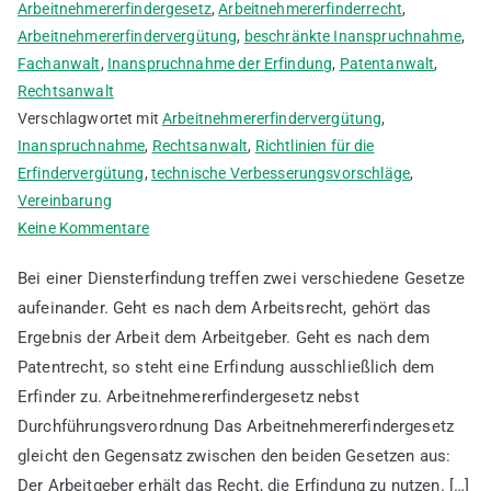
Arbeitnehmererfindergesetz
,
Arbeitnehmererfinderrecht
,
Arbeitnehmererfindervergütung
,
beschränkte Inanspruchnahme
,
Fachanwalt
,
Inanspruchnahme der Erfindung
,
Patentanwalt
,
Rechtsanwalt
Verschlagwortet mit
Arbeitnehmererfindervergütung
,
Inanspruchnahme
,
Rechtsanwalt
,
Richtlinien für die
Erfindervergütung
,
technische Verbesserungsvorschläge
,
Vereinbarung
zu
Keine Kommentare
Wie
Bei einer Diensterfindung treffen zwei verschiedene Gesetze
wird
aufeinander. Geht es nach dem Arbeitsrecht, gehört das
die
Ergebnis der Arbeit dem Arbeitgeber. Geht es nach dem
Arbeitnehmererfindervergütung
berechnet
Patentrecht, so steht eine Erfindung ausschließlich dem
Erfinder zu. Arbeitnehmererfindergesetz nebst
Durchführungsverordnung Das Arbeitnehmererfindergesetz
gleicht den Gegensatz zwischen den beiden Gesetzen aus:
Der Arbeitgeber erhält das Recht, die Erfindung zu nutzen. […]