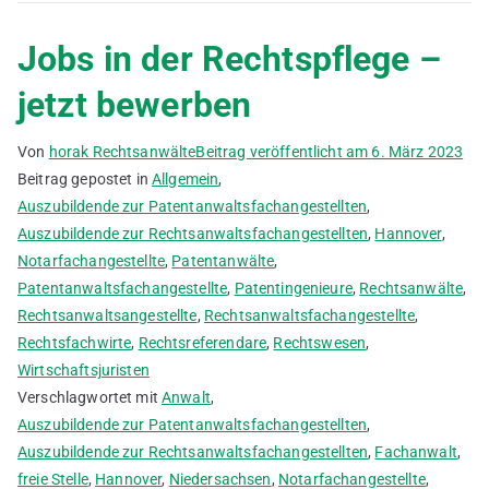
Jobs in der Rechtspflege –
jetzt bewerben
Von
horak Rechtsanwälte
Beitrag veröffentlicht am
6. März 2023
Beitrag gepostet in
Allgemein
,
Auszubildende zur Patentanwaltsfachangestellten
,
Auszubildende zur Rechtsanwaltsfachangestellten
,
Hannover
,
Notarfachangestellte
,
Patentanwälte
,
Patentanwaltsfachangestellte
,
Patentingenieure
,
Rechtsanwälte
,
Rechtsanwaltsangestellte
,
Rechtsanwaltsfachangestellte
,
Rechtsfachwirte
,
Rechtsreferendare
,
Rechtswesen
,
Wirtschaftsjuristen
Verschlagwortet mit
Anwalt
,
Auszubildende zur Patentanwaltsfachangestellten
,
Auszubildende zur Rechtsanwaltsfachangestellten
,
Fachanwalt
,
freie Stelle
,
Hannover
,
Niedersachsen
,
Notarfachangestellte
,