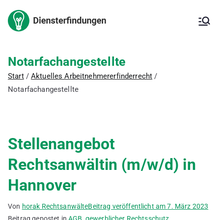
Zum
Inhalt
Arbeitnehm
Arbeitnehmererfinderrech
springen
t,
Arbeitnehmererfinderverg
ererfindung
ütung,
Notarfachangestellte
Erfindungsmeldung,
– Kanzlei
Start
Aktuelles Arbeitnehmererfinderrecht
Inanspruchnahme der
Erfindung,
Notarfachangestellte
für IP
Patentanmeldung, freie
Erfindung, ArbNErfG,
Berechnung der
Vergütung,
Stellenangebot
Vergütungsvereinbarung,
Betriebsgeheimnis,
Rechtsanwältin (m/w/d) in
Verbesserungsvorschläge,
Innovationsförderung,
Hannover
deutsches Patent,
europäisches Patent,
internationales Patent,
Von
horak Rechtsanwälte
Beitrag veröffentlicht am
7. März 2023
Gebrauchsmuster
Beitrag gepostet in
AGB
,
gewerblicher Rechtsschutz
,