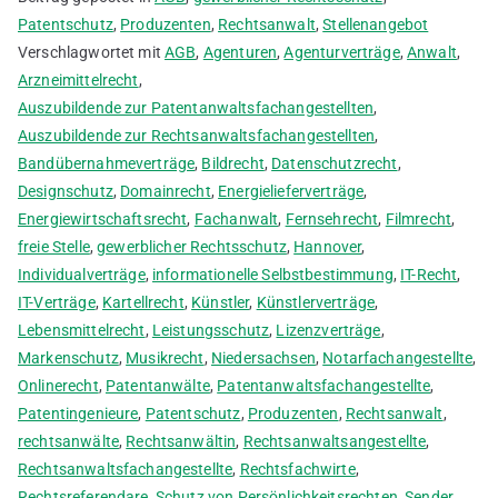
Patentschutz
,
Produzenten
,
Rechtsanwalt
,
Stellenangebot
Verschlagwortet mit
AGB
,
Agenturen
,
Agenturverträge
,
Anwalt
,
Arzneimittelrecht
,
Auszubildende zur Patentanwaltsfachangestellten
,
Auszubildende zur Rechtsanwaltsfachangestellten
,
Bandübernahmeverträge
,
Bildrecht
,
Datenschutzrecht
,
Designschutz
,
Domainrecht
,
Energielieferverträge
,
Energiewirtschaftsrecht
,
Fachanwalt
,
Fernsehrecht
,
Filmrecht
,
freie Stelle
,
gewerblicher Rechtsschutz
,
Hannover
,
Individualverträge
,
informationelle Selbstbestimmung
,
IT-Recht
,
IT-Verträge
,
Kartellrecht
,
Künstler
,
Künstlerverträge
,
Lebensmittelrecht
,
Leistungsschutz
,
Lizenzverträge
,
Markenschutz
,
Musikrecht
,
Niedersachsen
,
Notarfachangestellte
,
Onlinerecht
,
Patentanwälte
,
Patentanwaltsfachangestellte
,
Patentingenieure
,
Patentschutz
,
Produzenten
,
Rechtsanwalt
,
rechtsanwälte
,
Rechtsanwältin
,
Rechtsanwaltsangestellte
,
Rechtsanwaltsfachangestellte
,
Rechtsfachwirte
,
Rechtsreferendare
,
Schutz von Persönlichkeitsrechten
,
Sender
,