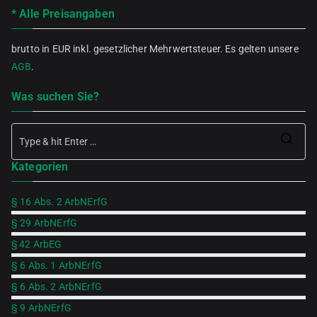
* Alle Preisangaben
brutto in EUR inkl. gesetzlicher Mehrwertsteuer. Es gelten unsere
AGB
.
Was suchen Sie?
Se
Kategorien
for
§ 16 Abs. 2 ArbNErfG
§ 29 ArbNErfG
§ 42 ArbEG
§ 6 Abs. 1 ArbNErfG
§ 6 Abs. 2 ArbNErfG
§ 9 ArbNErfG