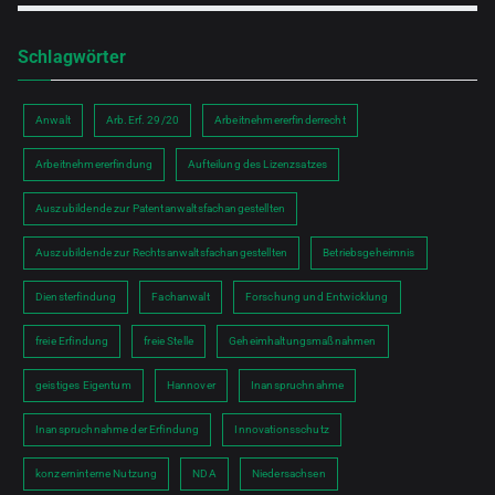
Schlagwörter
Anwalt
Arb.Erf. 29/20
Arbeitnehmererfinderrecht
Arbeitnehmererfindung
Aufteilung des Lizenzsatzes
Auszubildende zur Patentanwaltsfachangestellten
Auszubildende zur Rechtsanwaltsfachangestellten
Betriebsgeheimnis
Diensterfindung
Fachanwalt
Forschung und Entwicklung
freie Erfindung
freie Stelle
Geheimhaltungsmaßnahmen
geistiges Eigentum
Hannover
Inanspruchnahme
Inanspruchnahme der Erfindung
Innovationsschutz
konzerninterne Nutzung
NDA
Niedersachsen