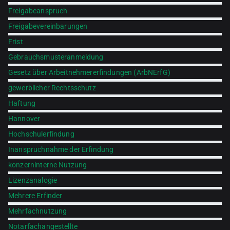
Freigabeanspruch
Freigabevereinbarungen
Frist
Gebrauchsmusteranmeldung
Gesetz über Arbeitnehmererfindungen (ArbNErfG)
gewerblicher Rechtsschutz
Haftung
Hannover
Hochschulerfindung
Inanspruchnahme der Erfindung
konzerninterne Nutzung
Lizenzanalogie
Mehrere Erfinder
Mehrfachnutzung
Notarfachangestellte