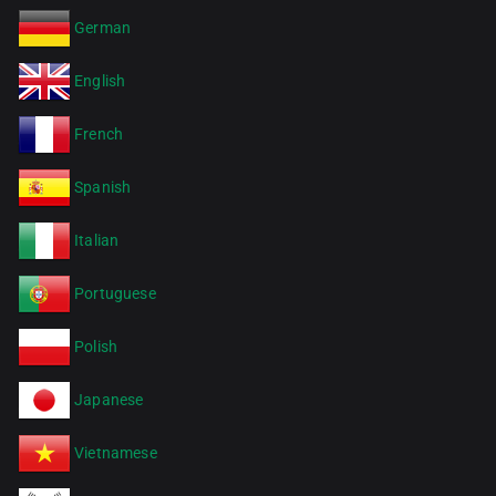
German
English
French
Spanish
Italian
Portuguese
Polish
Japanese
Vietnamese