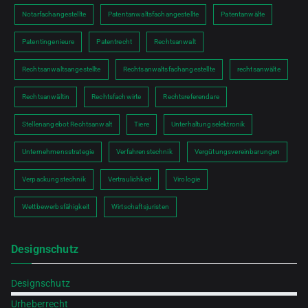
Notarfachangestellte
Patentanwaltsfachangestellte
Patentanwälte
Patentingenieure
Patentrecht
Rechtsanwalt
Rechtsanwaltsangestellte
Rechtsanwaltsfachangestellte
rechtsanwälte
Rechtsanwältin
Rechtsfachwirte
Rechtsreferendare
Stellenangebot Rechtsanwalt
Tiere
Unterhaltungselektronik
Unternehmensstrategie
Verfahrenstechnik
Vergütungsvereinbarungen
Verpackungstechnik
Vertraulichkeit
Virologie
Wettbewerbsfähigkeit
Wirtschaftsjuristen
Designschutz
Designschutz
Urheberrecht