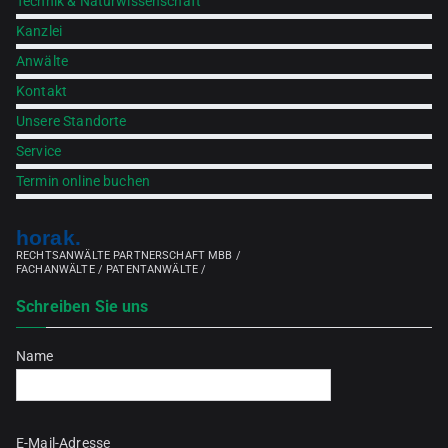
Technik & Naturwissenschaft
Kanzlei
Anwälte
Kontakt
Unsere Standorte
Service
Termin online buchen
horak.
RECHTSANWÄLTE PARTNERSCHAFT MBB /
FACHANWÄLTE / PATENTANWÄLTE /
Schreiben Sie uns
Name
Bitte lasse dieses Feld leer.
E-Mail-Adresse