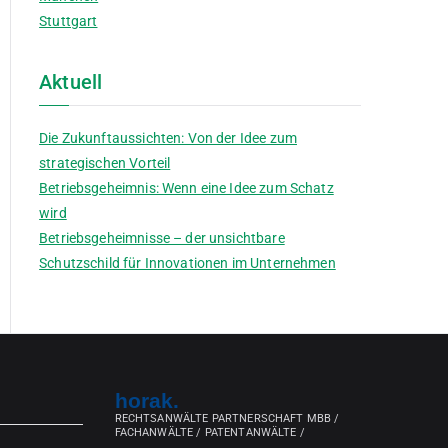
Stuttgart
Aktuell
Die Zukunftaussichten: Von der Idee zum
strategischen Vorteil
Betriebsgeheimnis: Wenn eine Idee zum Schatz
wird
Betriebsgeheimnisse – der unsichtbare
Schutzschild für Innovationen im Unternehmen
horak.
RECHTSANWÄLTE PARTNERSCHAFT MBB /
FACHANWÄLTE / PATENTANWÄLTE /