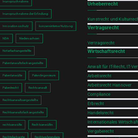
Inanspruchnahme
Urheberrecht
Inanspruchnahme der Erfindung
Kunstrecht und Kulturrec
Innovationsschutz
konzerninterne Nutzung
Vertragsrecht
NDA
Niedersachsen
Vertragsrecht
Wirtschaftsrecht
Notarfachangestellte
Patentanwaltsfachangestellte
Anwalt für IT-Recht, IT-Ve
Arbeitsrecht
Patentanwälte
Patentingenieure
Arbeitsrecht Hannover
Patentrecht
Rechtsanwalt
Compliance
Rechtsanwaltsangestellte
Erbrecht
Handelsrecht
Rechtsanwaltsfachangestellte
Internationales Wirtschaf
rechtsanwälte
Rechtsanwältin
Vergaberecht
Rechtsfachwirte
Rechtsreferendare