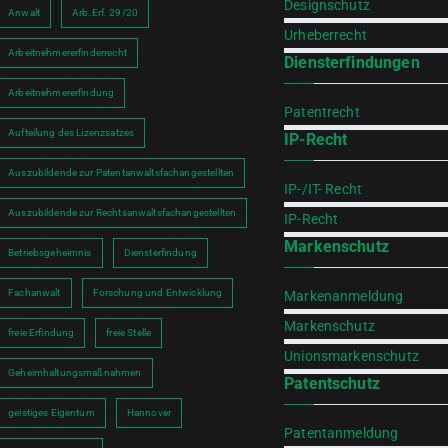
Designschutz
Anwalt
Arb.Erf. 29/20
Urheberrecht
Arbeitnehmererfinderrecht
Diensterfindungen
Arbeitnehmererfindung
Patentrecht
Aufteilung des Lizenzsatzes
IP-Recht
h
Auszubildende zur Patentanwaltsfachangestellten
IP-/IT- Recht
Auszubildende zur Rechtsanwaltsfachangestellten
IP-Recht
Markenschutz
Betriebsgeheimnis
Diensterfindung
Fachanwalt
Forschung und Entwicklung
Markenanmeldung
Markenschutz
freie Erfindung
freie Stelle
Unionsmarkenschutz
Geheimhaltungsmaßnahmen
Patentschutz
geistiges Eigentum
Hannover
Patentanmeldung