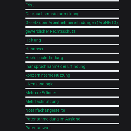
Frist
Gebrauchsmusteranmeldung
Gesetz über Arbeitnehmererfindungen (ArbNErfG)
gewerblicher Rechtsschutz
Haftung
Hannover
Hochschulerfindung
Inanspruchnahme der Erfindung
konzerninterne Nutzung
Lizenzanalogie
Mehrere Erfinder
Mehrfachnutzung
Notarfachangestellte
Patentanmeldung im Ausland
Patentanwalt