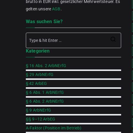
brutto in EUR inkl. gesetzlicher Mehrwertsteuer. Es
gelten unsere
AGB
.
Was suchen Sie?
Searc
Kategorien
for:
§ 16 Abs. 2 ArbNErfG
§ 29 ArbNErfG
§ 42 ArbEG
§ 6 Abs. 1 ArbNErfG
§ 6 Abs. 2 ArbNErfG
§ 9 ArbNErfG
§§ 9–12 ArbEG
A-Faktor (Position im Betrieb)