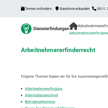
Zum
Termin anfordern
Standorte erkunden
0511. 3
Inhalt
springen
Arbeitnehmererf
Arbeitne
Arbeitnehmererfind
Arbeitnehmererfinderr
Patentanmeldung, f
Verbesserungsvorsch
Gebrauchsmuster
Arbeitnehmererfinderrecht
Folgene Themen haben wir für Sie zusammengestellt
Arbeitnehmererfindung
Arbeitsplatzwechsel
Betriebsgeheimnis