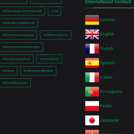
International Contact
Stellenangebot Rechtsanwalt
Tiere
German
Unterhaltungselektronik
English
Unternehmensstrategie
Verfahrenstechnik
Vergütungsvereinbarungen
French
Verpackungstechnik
Vertraulichkeit
Spanish
Virologie
Wettbewerbsfähigkeit
Italian
Wirtschaftsjuristen
Portuguese
Polish
Japanese