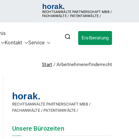
horak.
RECHTSANWÄLTE PARTNERSCHAFT MBB /
FACHANWÄLTE / PATENTANWÄLTE /
nis
Erstberatung
für IP
ldung, Inanspruchnahme der Erfindung,
Kontakt
Service
ergütungsvereinbarung, Betriebsgeheimnis,
sches Patent, internationales Patent,
Start
Arbeitnehmererfinderrecht
horak.
RECHTSANWÄLTE PARTNERSCHAFT MBB /
FACHANWÄLTE / PATENTANWÄLTE /
Unsere Bürozeiten