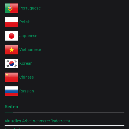
Portuguese
Polish
Japanese
Vietnamese
Korean
Chinese
Russian
Seiten
Aktuelles Arbeitnehmererfinderrecht