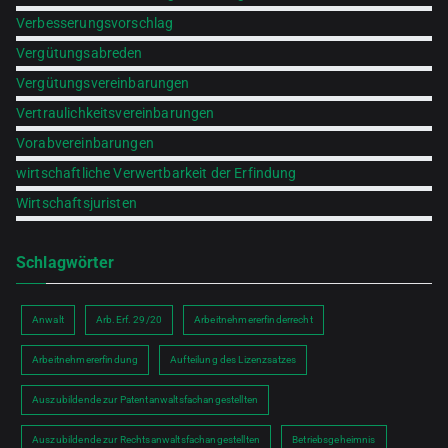
Verbesserungsvorschlag
Vergütungsabreden
Vergütungsvereinbarungen
Vertraulichkeitsvereinbarungen
Vorabvereinbarungen
wirtschaftliche Verwertbarkeit der Erfindung
Wirtschaftsjuristen
Schlagwörter
Anwalt
Arb.Erf. 29/20
Arbeitnehmererfinderrecht
Arbeitnehmererfindung
Aufteilung des Lizenzsatzes
Auszubildende zur Patentanwaltsfachangestellten
Auszubildende zur Rechtsanwaltsfachangestellten
Betriebsgeheimnis