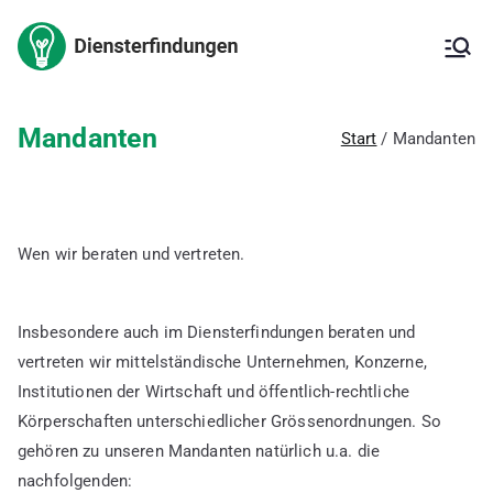
Zum
Inhalt
Arbeitnehm
Arbeitnehmererfinderrech
springen
t,
Arbeitnehmererfinderverg
ererfindung
ütung,
Mandanten
Start
Mandanten
Erfindungsmeldung,
– Kanzlei
Inanspruchnahme der
Erfindung,
für IP
Patentanmeldung, freie
Erfindung, ArbNErfG,
Wen wir beraten und vertreten.
Berechnung der
Vergütung,
Vergütungsvereinbarung,
Insbesondere auch im Diensterfindungen beraten und
Betriebsgeheimnis,
Verbesserungsvorschläge,
vertreten wir mittelständische Unternehmen, Konzerne,
Innovationsförderung,
Institutionen der Wirtschaft und öffentlich-rechtliche
deutsches Patent,
Körperschaften unterschiedlicher Grössenordnungen. So
europäisches Patent,
gehören zu unseren Mandanten natürlich u.a. die
internationales Patent,
Gebrauchsmuster
nachfolgenden: