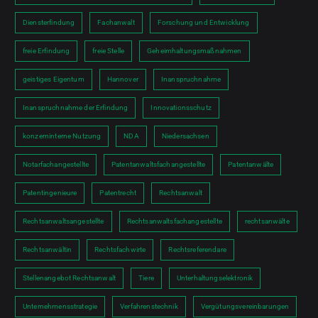
Diensterfindung
Fachanwalt
Forschung und Entwicklung
freie Erfindung
freie Stelle
Geheimhaltungsmaßnahmen
geistiges Eigentum
Hannover
Inanspruchnahme
Inanspruchnahme der Erfindung
Innovationsschutz
konzerninterne Nutzung
NDA
Niedersachsen
Notarfachangestellte
Patentanwaltsfachangestellte
Patentanwälte
Patentingenieure
Patentrecht
Rechtsanwalt
Rechtsanwaltsangestellte
Rechtsanwaltsfachangestellte
rechtsanwälte
Rechtsanwältin
Rechtsfachwirte
Rechtsreferendare
Stellenangebot Rechtsanwalt
Tiere
Unterhaltungselektronik
Unternehmensstrategie
Verfahrenstechnik
Vergütungsvereinbarungen