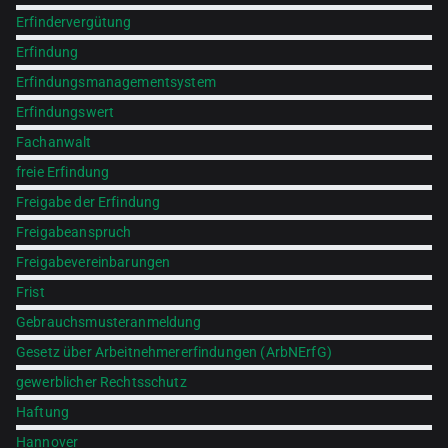
Erfindervergütung
Erfindung
Erfindungsmanagementsystem
Erfindungswert
Fachanwalt
freie Erfindung
Freigabe der Erfindung
Freigabeanspruch
Freigabevereinbarungen
Frist
Gebrauchsmusteranmeldung
Gesetz über Arbeitnehmererfindungen (ArbNErfG)
gewerblicher Rechtsschutz
Haftung
Hannover