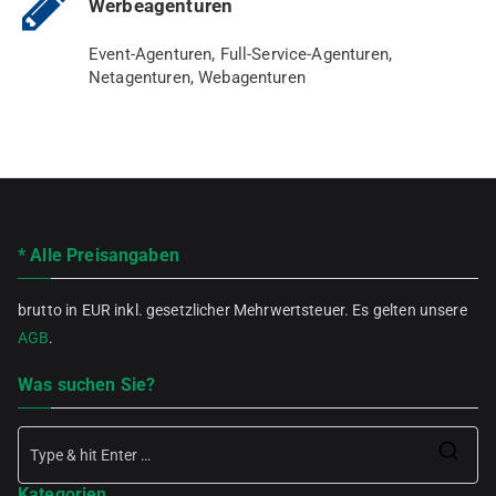
Werbeagenturen
Event-Agenturen, Full-Service-Agenturen,
Netagenturen, Webagenturen
* Alle Preisangaben
brutto in EUR inkl. gesetzlicher Mehrwertsteuer. Es gelten unsere
AGB
.
Was suchen Sie?
Se
Kategorien
for