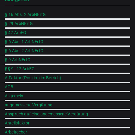
§ 16 Abs. 2 ArbNErfG
§ 29 ArbNErfG
§ 42 ArbEG
§ 6 Abs. 1 ArbNErfG
§ 6 Abs. 2 ArbNErfG
§ 9 ArbNErfG
§§ 9–12 ArbEG
A-Faktor (Position im Betrieb)
AGB
Allgemein
angemessene Vergütung
Anspruch auf eine angemessene Vergütung
Anteilsfaktor
Arbeitgeber