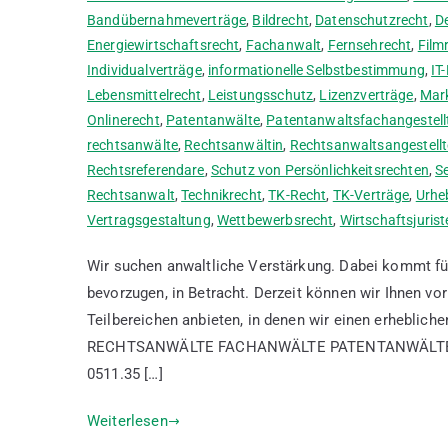
Bandübernahmeverträge
,
Bildrecht
,
Datenschutzrecht
,
D
Energiewirtschaftsrecht
,
Fachanwalt
,
Fernsehrecht
,
Film
Individualverträge
,
informationelle Selbstbestimmung
,
IT
Lebensmittelrecht
,
Leistungsschutz
,
Lizenzverträge
,
Mar
Onlinerecht
,
Patentanwälte
,
Patentanwaltsfachangestell
rechtsanwälte
,
Rechtsanwältin
,
Rechtsanwaltsangestellt
Rechtsreferendare
,
Schutz von Persönlichkeitsrechten
,
S
Rechtsanwalt
,
Technikrecht
,
TK-Recht
,
TK-Verträge
,
Urhe
Vertragsgestaltung
,
Wettbewerbsrecht
,
Wirtschaftsjurist
Wir suchen anwaltliche Verstärkung. Dabei kommt für
bevorzugen, in Betracht. Derzeit können wir Ihnen v
Teilbereichen anbieten, in denen wir einen erheblic
RECHTSANWÄLTE FACHANWÄLTE PATENTANWÄLTE Sie h
0511.35 […]
Weiterlesen