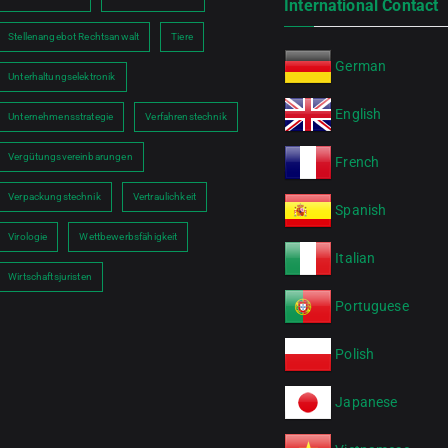
International Contact
Stellenangebot Rechtsanwalt
Tiere
German
Unterhaltungselektronik
English
Unternehmensstrategie
Verfahrenstechnik
Vergütungsvereinbarungen
French
Verpackungstechnik
Vertraulichkeit
Spanish
Virologie
Wettbewerbsfähigkeit
Italian
Wirtschaftsjuristen
Portuguese
Polish
Japanese