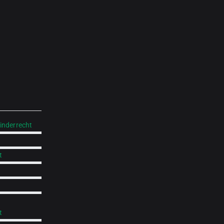
inderrecht
t
t