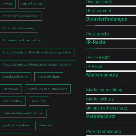
Designschutz
Anwalt
Arb.Erf. 29/20
Urheberrecht
Arbeitnehmererfinderrecht
Diensterfindungen
Arbeitnehmererfindung
Patentrecht
Aufteilung des Lizenzsatzes
IP-Recht
h
Auszubildende zur Patentanwaltsfachangestellten
IP-/IT- Recht
Auszubildende zur Rechtsanwaltsfachangestellten
IP-Recht
Markenschutz
Betriebsgeheimnis
Diensterfindung
Fachanwalt
Forschung und Entwicklung
Markenanmeldung
Markenschutz
freie Erfindung
freie Stelle
Unionsmarkenschutz
Geheimhaltungsmaßnahmen
Patentschutz
geistiges Eigentum
Hannover
Patentanmeldung