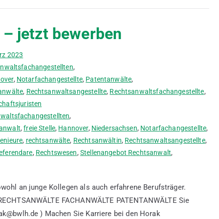
 – jetzt bewerben
rz 2023
nwaltsfachangestellten
,
over
,
Notarfachangestellte
,
Patentanwälte
,
anwälte
,
Rechtsanwaltsangestellte
,
Rechtsanwaltsfachangestellte
,
chaftsjuristen
waltsfachangestellten
,
anwalt
,
freie Stelle
,
Hannover
,
Niedersachsen
,
Notarfachangestellte
,
enieure
,
rechtsanwälte
,
Rechtsanwältin
,
Rechtsanwaltsangestellte
,
eferendare
,
Rechtswesen
,
Stellenangebot Rechtsanwalt
,
wohl an junge Kollegen als auch erfahrene Berufsträger.
horak. RECHTSANWÄLTE FACHANWÄLTE PATENTANWÄLTE Sie
rak@bwlh.de ) Machen Sie Karriere bei den Horak