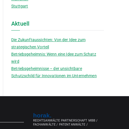
Stuttgart
Aktuell
Die Zukunftaussichten: Von der Idee zum
strategischen Vorteil
Betriebsgeheimnis: Wenn eine Idee zum Schatz
wird
Betriebsgeheimnisse – der unsichtbare
Schutzschild für Innovationen im Unternehmen
horak.
RECHTSANWÄLTE PARTNERSCHAFT MBB /
FACHANWÄLTE / PATENTANWÄLTE /