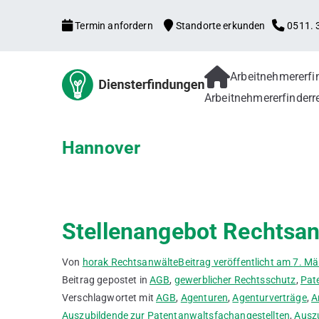
Zum
Termin anfordern
Standorte erkunden
0511. 3
Inhalt
springen
Arbeitnehmererf
Arbeitne
Arbeitnehmererfind
Arbeitnehmererfinderr
Patentanmeldung, f
Verbesserungsvorsch
Gebrauchsmuster
Hannover
Stellenangebot Rechtsan
Von
horak Rechtsanwälte
Beitrag veröffentlicht am
7. Mä
Beitrag gepostet in
AGB
,
gewerblicher Rechtsschutz
,
Pat
Verschlagwortet mit
AGB
,
Agenturen
,
Agenturverträge
,
A
Auszubildende zur Patentanwaltsfachangestellten
,
Auszu