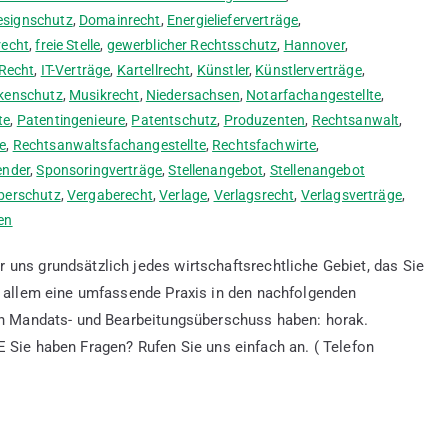
esignschutz
,
Domainrecht
,
Energielieferverträge
,
recht
,
freie Stelle
,
gewerblicher Rechtsschutz
,
Hannover
,
-Recht
,
IT-Verträge
,
Kartellrecht
,
Künstler
,
Künstlerverträge
,
kenschutz
,
Musikrecht
,
Niedersachsen
,
Notarfachangestellte
,
te
,
Patentingenieure
,
Patentschutz
,
Produzenten
,
Rechtsanwalt
,
e
,
Rechtsanwaltsfachangestellte
,
Rechtsfachwirte
,
ender
,
Sponsoringverträge
,
Stellenangebot
,
Stellenangebot
berschutz
,
Vergaberecht
,
Verlage
,
Verlagsrecht
,
Verlagsverträge
,
en
 uns grundsätzlich jedes wirtschaftsrechtliche Gebiet, das Sie
or allem eine umfassende Praxis in den nachfolgenden
hen Mandats- und Bearbeitungsüberschuss haben: horak.
aben Fragen? Rufen Sie uns einfach an. ( Telefon