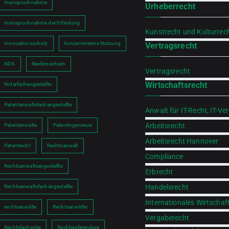
Inanspruchnahme
Urheberrecht
Inanspruchnahme der Erfindung
Kunstrecht und Kulturrec
Innovationsschutz
konzerninterne Nutzung
Vertragsrecht
NDA
Niedersachsen
Vertragsrecht
Wirtschaftsrecht
Notarfachangestellte
Patentanwaltsfachangestellte
Anwalt für IT-Recht, IT-Ve
Arbeitsrecht
Patentanwälte
Patentingenieure
Arbeitsrecht Hannover
Patentrecht
Rechtsanwalt
Compliance
Rechtsanwaltsangestellte
Erbrecht
Handelsrecht
Rechtsanwaltsfachangestellte
Internationales Wirtschaf
rechtsanwälte
Rechtsanwältin
Vergaberecht
Rechtsfachwirte
Rechtsreferendare