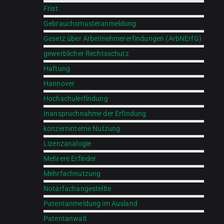
Frist
Gebrauchsmusteranmeldung
Gesetz über Arbeitnehmererfindungen (ArbNErfG)
gewerblicher Rechtsschutz
Haftung
Hannover
Hochschulerfindung
Inanspruchnahme der Erfindung
konzerninterne Nutzung
Lizenzanalogie
Mehrere Erfinder
Mehrfachnutzung
Notarfachangestellte
Patentanmeldung im Ausland
Patentanwalt