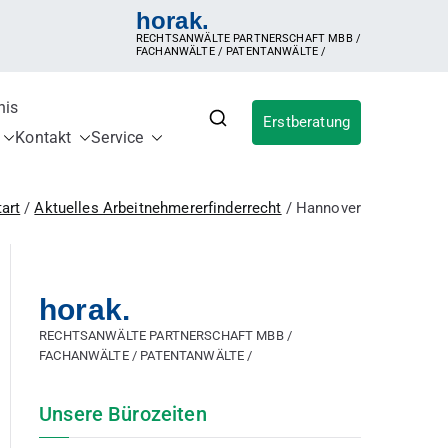
horak.
RECHTSANWÄLTE PARTNERSCHAFT MBB /
FACHANWÄLTE / PATENTANWÄLTE /
nis
Erstberatung
für IP
ldung, Inanspruchnahme der Erfindung,
Kontakt
Service
ergütungsvereinbarung, Betriebsgeheimnis,
sches Patent, internationales Patent,
tart
Aktuelles Arbeitnehmererfinderrecht
Hannover
horak.
RECHTSANWÄLTE PARTNERSCHAFT MBB /
FACHANWÄLTE / PATENTANWÄLTE /
Unsere Bürozeiten