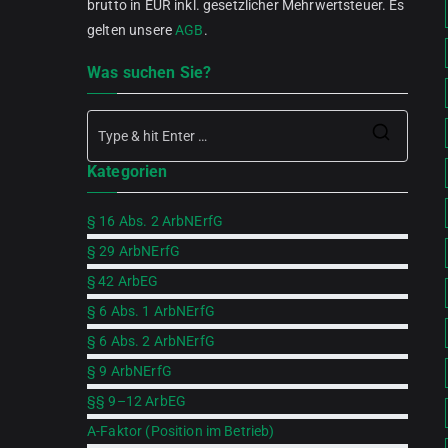
brutto in EUR inkl. gesetzlicher Mehrwertsteuer. Es
gelten unsere
AGB
.
Was suchen Sie?
Searc
Kategorien
for:
§ 16 Abs. 2 ArbNErfG
§ 29 ArbNErfG
§ 42 ArbEG
§ 6 Abs. 1 ArbNErfG
§ 6 Abs. 2 ArbNErfG
§ 9 ArbNErfG
§§ 9–12 ArbEG
A-Faktor (Position im Betrieb)