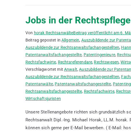
Jobs in der Rechtspflege
Von
horak Rechtsanwälte
Beitrag veröffentlicht am
6. Mä
Beitrag gepostet in
Allgemein
,
Auszubildende zur Patenta
Auszubildende zur Rechtsanwaltsfachangestellten
,
Hann
Patentanwaltsfachangestellte
,
Patentingenieure
,
Rechts
Rechtsfachwirte
,
Rechtsreferendare
,
Rechtswesen
,
Wirts
Verschlagwortet mit
Anwalt
,
Auszubildende zur Patentan
Auszubildende zur Rechtsanwaltsfachangestellten
,
Fach
Patentanwälte
,
Patentanwaltsfachangestellte
,
Patenting
Rechtsanwaltsfachangestellte
,
Rechtsfachwirte
,
Rechtsr
Wirtschaftsjuristen
Unsere Stellenangebote richten sich grundsätzlich so
Rechtsanwalt Dipl.-Ing. Michael Horak, LL.M. 
können sich gerne per E-Mail bewerben. ( E-Mail: ho