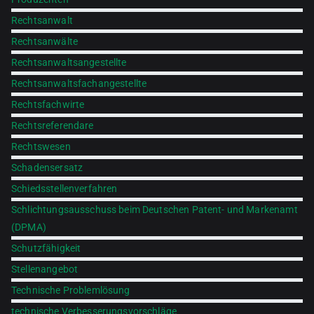
Rechtsanwalt
Rechtsanwälte
Rechtsanwaltsangestellte
Rechtsanwaltsfachangestellte
Rechtsfachwirte
Rechtsreferendare
Rechtswesen
Schadensersatz
Schiedsstellenverfahren
Schlichtungsausschuss beim Deutschen Patent- und Markenamt
(DPMA)
Schutzfähigkeit
Stellenangebot
Technische Problemlösung
technische Verbesserungsvorschläge