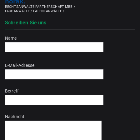
horak.
RECHTSANWÄLTE PARTNERSCHAFT MBB /
FACHANWÄLTE / PATENTANWÄLTE /
Schreiben Sie uns
Name
Bitte lasse dieses Feld leer.
E-Mail-Adresse
Betreff
Nachricht