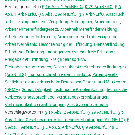
Beitrag gepostet in
§ 16 Abs. 2 ArbNErfG
,
§ 29 ArbNErfG
,
§ 6
Abs. 1 ArbNErfG
,
§ 6 Abs. 2 ArbNErfG
,
§ 9 ArbNErfG
,
Anspruch
auf eine angemessene Vergütung
,
Arbeitgeber
,
Arbeitnehmer
,
Arbeitnehmererfindergesetz
,
Arbeitnehmererfindermeldung
,
Arbeitnehmererfinderrecht
,
Arbeitnehmererfindervergütung
,
Arbeitsverhältnis
,
Beschreibung der Erfindung
,
Diensterfindung
,
Erfindung
,
Erfindungsmanagementsystem
,
freie Erfindung
,
Freigabe der Erfindung
,
Freigabeanspruch
,
Freigabevereinbarungen
,
Gesetz über Arbeitnehmererfindungen
(ArbNErfG)
,
Inanspruchnahme der Erfindung
,
Patentgesetz
,
Schlichtungsausschuss beim Deutschen Patent- und Markenamt
(DPMA)
,
Schutzfähigkeit
,
Technische Problemlösung
,
technische
Verbesserungsvorschläge
,
Vergütungsvereinbarungen
,
Vertraulichkeitsvereinbarungen
,
Vorabvereinbarungen
Verschlagwortet mit
§ 16 Abs. 2 ArbNErfG
,
§ 29 ArbNErfG
,
§ 5
Abs. 1 des Gesetzes über Arbeitnehmererfindungen (ArbNErfG)
,
§
6 Abs. 1 ArbNErfG
,
§ 6 Abs. 2 ArbNErfG
,
§ 9 ArbNErfG
,
4a O
154/14
,
Anspruch auf eine angemessene Vergütung
,