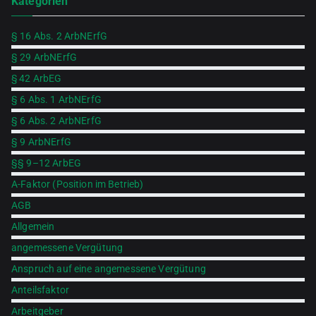
Kategorien
for
§ 16 Abs. 2 ArbNErfG
§ 29 ArbNErfG
§ 42 ArbEG
§ 6 Abs. 1 ArbNErfG
§ 6 Abs. 2 ArbNErfG
§ 9 ArbNErfG
§§ 9–12 ArbEG
A-Faktor (Position im Betrieb)
AGB
Allgemein
angemessene Vergütung
Anspruch auf eine angemessene Vergütung
Anteilsfaktor
Arbeitgeber