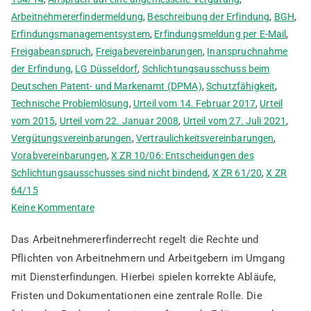
Arbeitnehmererfindermeldung
,
Beschreibung der Erfindung
,
BGH
,
Erfindungsmanagementsystem
,
Erfindungsmeldung per E-Mail
,
Freigabeanspruch
,
Freigabevereinbarungen
,
Inanspruchnahme
der Erfindung
,
LG Düsseldorf
,
Schlichtungsausschuss beim
Deutschen Patent- und Markenamt (DPMA)
,
Schutzfähigkeit
,
Technische Problemlösung
,
Urteil vom 14. Februar 2017
,
Urteil
vom 2015
,
Urteil vom 22. Januar 2008
,
Urteil vom 27. Juli 2021
,
Vergütungsvereinbarungen
,
Vertraulichkeitsvereinbarungen
,
Vorabvereinbarungen
,
X ZR 10/06: Entscheidungen des
Schlichtungsausschusses sind nicht bindend
,
X ZR 61/20
,
X ZR
64/15
zu
Keine Kommentare
Ablauf
Das Arbeitnehmererfinderrecht regelt die Rechte und
von
Pflichten von Arbeitnehmern und Arbeitgebern im Umgang
Arbeitnehmererfindermeldungen
mit Diensterfindungen. Hierbei spielen korrekte Abläufe,
mit
Beispielen
Fristen und Dokumentationen eine zentrale Rolle. Die