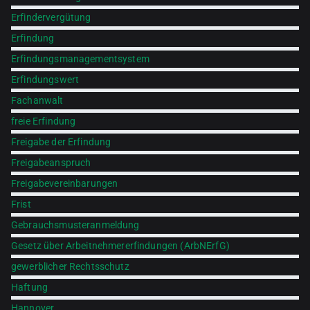
Erfindervergütung
Erfindung
Erfindungsmanagementsystem
Erfindungswert
Fachanwalt
freie Erfindung
Freigabe der Erfindung
Freigabeanspruch
Freigabevereinbarungen
Frist
Gebrauchsmusteranmeldung
Gesetz über Arbeitnehmererfindungen (ArbNErfG)
gewerblicher Rechtsschutz
Haftung
Hannover