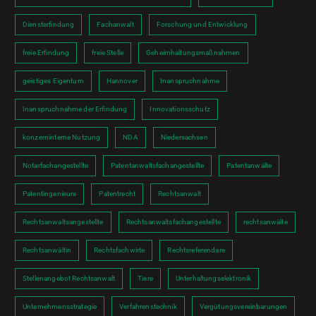
Diensterfindung
Fachanwalt
Forschung und Entwicklung
freie Erfindung
freie Stelle
Geheimhaltungsmaßnahmen
geistiges Eigentum
Hannover
Inanspruchnahme
Inanspruchnahme der Erfindung
Innovationsschutz
konzerninterne Nutzung
NDA
Niedersachsen
Notarfachangestellte
Patentanwaltsfachangestellte
Patentanwälte
Patentingenieure
Patentrecht
Rechtsanwalt
Rechtsanwaltsangestellte
Rechtsanwaltsfachangestellte
rechtsanwälte
Rechtsanwältin
Rechtsfachwirte
Rechtsreferendare
Stellenangebot Rechtsanwalt
Tiere
Unterhaltungselektronik
Unternehmensstrategie
Verfahrenstechnik
Vergütungsvereinbarungen