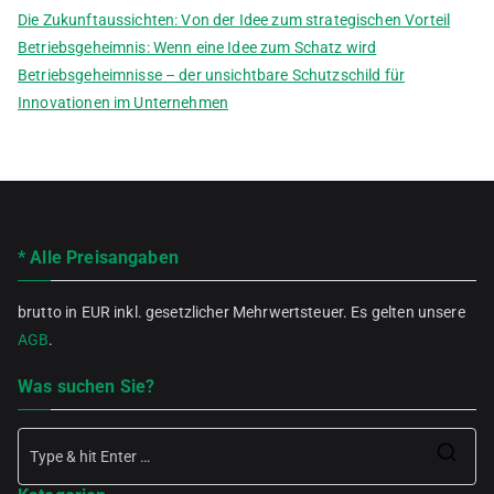
Die Zukunftaussichten: Von der Idee zum strategischen Vorteil
Betriebsgeheimnis: Wenn eine Idee zum Schatz wird
Betriebsgeheimnisse – der unsichtbare Schutzschild für
Innovationen im Unternehmen
* Alle Preisangaben
brutto in EUR inkl. gesetzlicher Mehrwertsteuer. Es gelten unsere
AGB
.
Was suchen Sie?
Se