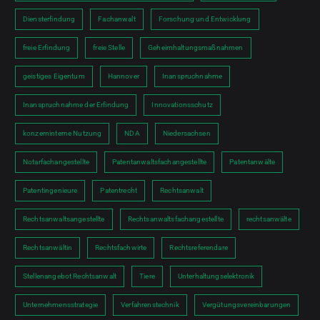
Diensterfindung
Fachanwalt
Forschung und Entwicklung
freie Erfindung
freie Stelle
Geheimhaltungsmaßnahmen
geistiges Eigentum
Hannover
Inanspruchnahme
Inanspruchnahme der Erfindung
Innovationsschutz
konzerninterne Nutzung
NDA
Niedersachsen
Notarfachangestellte
Patentanwaltsfachangestellte
Patentanwälte
Patentingenieure
Patentrecht
Rechtsanwalt
Rechtsanwaltsangestellte
Rechtsanwaltsfachangestellte
rechtsanwälte
Rechtsanwältin
Rechtsfachwirte
Rechtsreferendare
Stellenangebot Rechtsanwalt
Tiere
Unterhaltungselektronik
Unternehmensstrategie
Verfahrenstechnik
Vergütungsvereinbarungen