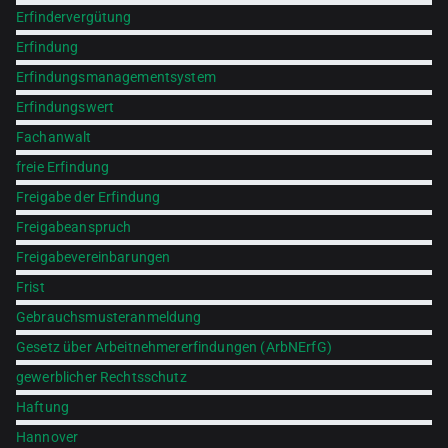
Erfindervergütung
Erfindung
Erfindungsmanagementsystem
Erfindungswert
Fachanwalt
freie Erfindung
Freigabe der Erfindung
Freigabeanspruch
Freigabevereinbarungen
Frist
Gebrauchsmusteranmeldung
Gesetz über Arbeitnehmererfindungen (ArbNErfG)
gewerblicher Rechtsschutz
Haftung
Hannover