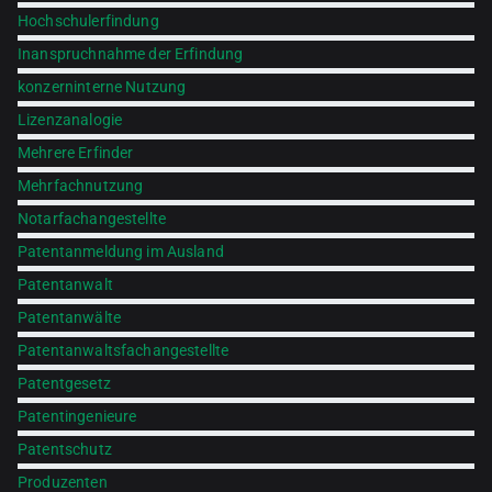
Hochschulerfindung
Inanspruchnahme der Erfindung
konzerninterne Nutzung
Lizenzanalogie
Mehrere Erfinder
Mehrfachnutzung
Notarfachangestellte
Patentanmeldung im Ausland
Patentanwalt
Patentanwälte
Patentanwaltsfachangestellte
Patentgesetz
Patentingenieure
Patentschutz
Produzenten