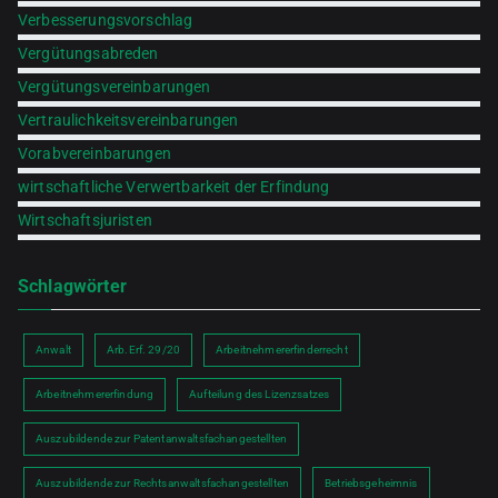
Verbesserungsvorschlag
Vergütungsabreden
Vergütungsvereinbarungen
Vertraulichkeitsvereinbarungen
Vorabvereinbarungen
wirtschaftliche Verwertbarkeit der Erfindung
Wirtschaftsjuristen
Schlagwörter
Anwalt
Arb.Erf. 29/20
Arbeitnehmererfinderrecht
Arbeitnehmererfindung
Aufteilung des Lizenzsatzes
Auszubildende zur Patentanwaltsfachangestellten
Auszubildende zur Rechtsanwaltsfachangestellten
Betriebsgeheimnis