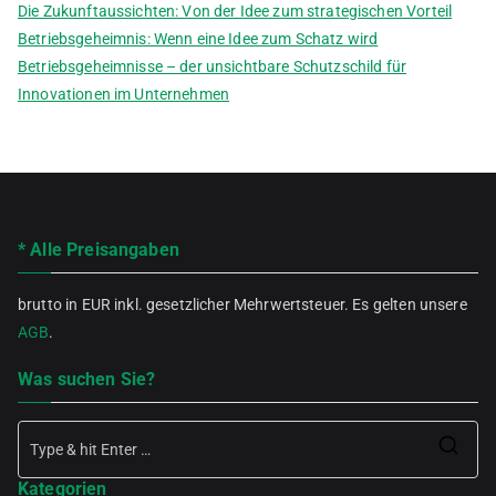
Die Zukunftaussichten: Von der Idee zum strategischen Vorteil
Betriebsgeheimnis: Wenn eine Idee zum Schatz wird
Betriebsgeheimnisse – der unsichtbare Schutzschild für
Innovationen im Unternehmen
* Alle Preisangaben
brutto in EUR inkl. gesetzlicher Mehrwertsteuer. Es gelten unsere
AGB
.
Was suchen Sie?
Se
Kategorien
for