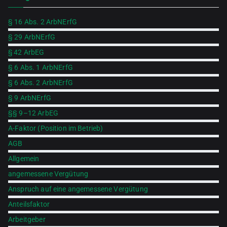
§ 16 Abs. 2 ArbNErfG
§ 29 ArbNErfG
§ 42 ArbEG
§ 6 Abs. 1 ArbNErfG
§ 6 Abs. 2 ArbNErfG
§ 9 ArbNErfG
§§ 9–12 ArbEG
A-Faktor (Position im Betrieb)
AGB
Allgemein
angemessene Vergütung
Anspruch auf eine angemessene Vergütung
Anteilsfaktor
Arbeitgeber