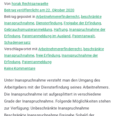
Von
horak Rechtsanwaelte
Beitrag veröffentlicht am
22. Oktober 2020
Beitrag gepostet in
Arbeitnehmererfinderrecht
,
beschränkte
Inanspruchnahme
,
Diensterfindung
,
Freigabe der Erfindung
,
Gebrauchsmusteranmeldung
,
Haftung
,
Inanspruchnahme der
Erfindung
,
Patentanmeldung im Ausland
,
Patentanwalt
,
Schadensersatz
Verschlagwortet mit
Arbeitnehmererfinderrecht
,
beschränkte
Inanspruchnahme
,
freie Erfindung
,
Inanspruchnahme der
Erfindung
,
Patentanmeldung
zu
Keine Kommentare
Was
Unter Inanspruchnahme versteht man den Umgang des
ist
Arbeitgebers mit der Diensterfindung seines Arbeitnehmers.
die
Die Inanspruchnahme ist aufgesplittert in verschiedene
Inanspruchnahme
der
Grade der Inanspruchnahme. Folgende Möglichkeiten stehen
Erfindung
zur Verfügung: Unbeschränkte Inanspruchnahme
durch
Beschränkte Inanspruchnahme Freigabe Sobald der