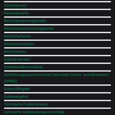
Rechtsanwalt
Rechtsanwälte
Rechtsanwaltsangestellte
Rechtsanwaltsfachangestellte
Rechtsfachwirte
Rechtsreferendare
Rechtswesen
Schadensersatz
Schiedsstellenverfahren
Schlichtungsausschuss beim Deutschen Patent- und Markenamt
(DPMA)
Schutzfähigkeit
Stellenangebot
Technische Problemlösung
technische Verbesserungsvorschläge