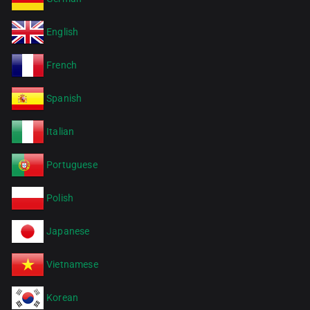
English
French
Spanish
Italian
Portuguese
Polish
Japanese
Vietnamese
Korean