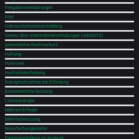
Freigabevereinbarungen
Frist
Gebrauchsmusteranmeldung
Gesetz über Arbeitnehmererfindungen (ArbNErfG)
gewerblicher Rechtsschutz
Haftung
Hannover
Hochschulerfindung
Inanspruchnahme der Erfindung
konzerninterne Nutzung
Lizenzanalogie
Mehrere Erfinder
Mehrfachnutzung
Notarfachangestellte
Patentanmeldung im Ausland