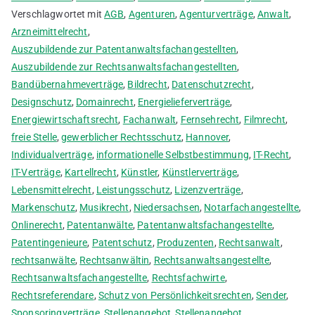
Verschlagwortet mit
AGB
,
Agenturen
,
Agenturverträge
,
Anwalt
,
Arzneimittelrecht
,
Auszubildende zur Patentanwaltsfachangestellten
,
Auszubildende zur Rechtsanwaltsfachangestellten
,
Bandübernahmeverträge
,
Bildrecht
,
Datenschutzrecht
,
Designschutz
,
Domainrecht
,
Energielieferverträge
,
Energiewirtschaftsrecht
,
Fachanwalt
,
Fernsehrecht
,
Filmrecht
,
freie Stelle
,
gewerblicher Rechtsschutz
,
Hannover
,
Individualverträge
,
informationelle Selbstbestimmung
,
IT-Recht
,
IT-Verträge
,
Kartellrecht
,
Künstler
,
Künstlerverträge
,
Lebensmittelrecht
,
Leistungsschutz
,
Lizenzverträge
,
Markenschutz
,
Musikrecht
,
Niedersachsen
,
Notarfachangestellte
,
Onlinerecht
,
Patentanwälte
,
Patentanwaltsfachangestellte
,
Patentingenieure
,
Patentschutz
,
Produzenten
,
Rechtsanwalt
,
rechtsanwälte
,
Rechtsanwältin
,
Rechtsanwaltsangestellte
,
Rechtsanwaltsfachangestellte
,
Rechtsfachwirte
,
Rechtsreferendare
,
Schutz von Persönlichkeitsrechten
,
Sender
,
Sponsoringverträge
,
Stellenangebot
,
Stellenangebot