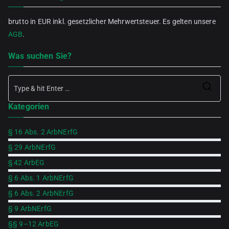
brutto in EUR inkl. gesetzlicher Mehrwertsteuer. Es gelten unsere
AGB
.
Was suchen Sie?
Se
Kategorien
for
§ 16 Abs. 2 ArbNErfG
§ 29 ArbNErfG
§ 42 ArbEG
§ 6 Abs. 1 ArbNErfG
§ 6 Abs. 2 ArbNErfG
§ 9 ArbNErfG
§§ 9–12 ArbEG