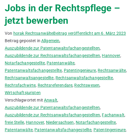
Jobs in der Rechtspflege –
jetzt bewerben
Von
horak Rechtsanwälte
Beitrag veröffentlicht am
6. März 2023
Beitrag gepostet in
Allgemein
,
Auszubildende zur Patentanwaltsfachangestellten
,
Auszubildende zur Rechtsanwaltsfachangestellten
,
Hannover
,
Notarfachangestellte
,
Patentanwälte
,
Patentanwaltsfachangestellte
,
Patentingenieure
,
Rechtsanwälte
,
Rechtsanwaltsangestellte
,
Rechtsanwaltsfachangestellte
,
Rechtsfachwirte
,
Rechtsreferendare
,
Rechtswesen
,
Wirtschaftsjuristen
Verschlagwortet mit
Anwalt
,
Auszubildende zur Patentanwaltsfachangestellten
,
Auszubildende zur Rechtsanwaltsfachangestellten
,
Fachanwalt
,
freie Stelle
,
Hannover
,
Niedersachsen
,
Notarfachangestellte
,
Patentanwälte
,
Patentanwaltsfachangestellte
,
Patentingenieure
,