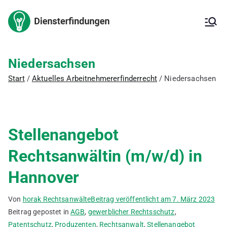
Zum
Inhalt
Arbeitnehm
Arbeitnehmererfinderrech
springen
t,
Arbeitnehmererfinderverg
ererfindung
ütung,
Niedersachsen
Erfindungsmeldung,
– Kanzlei
Start
Aktuelles Arbeitnehmererfinderrecht
Niedersachsen
Inanspruchnahme der
Erfindung,
für IP
Patentanmeldung, freie
Erfindung, ArbNErfG,
Berechnung der
Stellenangebot
Vergütung,
Vergütungsvereinbarung,
Rechtsanwältin (m/w/d) in
Betriebsgeheimnis,
Verbesserungsvorschläge,
Hannover
Innovationsförderung,
deutsches Patent,
europäisches Patent,
Von
horak Rechtsanwälte
Beitrag veröffentlicht am
7. März 2023
internationales Patent,
Beitrag gepostet in
AGB
,
gewerblicher Rechtsschutz
,
Gebrauchsmuster
Patentschutz
,
Produzenten
,
Rechtsanwalt
,
Stellenangebot