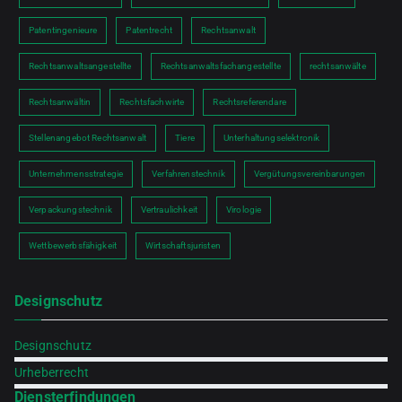
Patentingenieure
Patentrecht
Rechtsanwalt
Rechtsanwaltsangestellte
Rechtsanwaltsfachangestellte
rechtsanwälte
Rechtsanwältin
Rechtsfachwirte
Rechtsreferendare
Stellenangebot Rechtsanwalt
Tiere
Unterhaltungselektronik
Unternehmensstrategie
Verfahrenstechnik
Vergütungsvereinbarungen
Verpackungstechnik
Vertraulichkeit
Virologie
Wettbewerbsfähigkeit
Wirtschaftsjuristen
Designschutz
Designschutz
Urheberrecht
Diensterfindungen