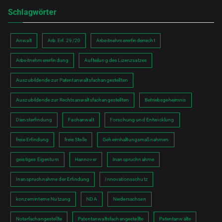
Schlagwörter
Anwalt
Arb.Erf. 29/20
Arbeitnehmererfinderrecht
Arbeitnehmererfindung
Aufteilung des Lizenzsatzes
Auszubildende zur Patentanwaltsfachangestellten
Auszubildende zur Rechtsanwaltsfachangestellten
Betriebsgeheimnis
Diensterfindung
Fachanwalt
Forschung und Entwicklung
freie Erfindung
freie Stelle
Geheimhaltungsmaßnahmen
geistiges Eigentum
Hannover
Inanspruchnahme
Inanspruchnahme der Erfindung
Innovationsschutz
konzerninterne Nutzung
NDA
Niedersachsen
Notarfachangestellte
Patentanwaltsfachangestellte
Patentanwälte