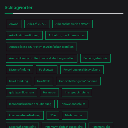
Schlagwörter
Anwalt
Arb.Erf. 29/20
Arbeitnehmererfinderrecht
Arbeitnehmererfindung
Aufteilung des Lizenzsatzes
Auszubildende zur Patentanwaltsfachangestellten
Auszubildende zur Rechtsanwaltsfachangestellten
Betriebsgeheimnis
Diensterfindung
Fachanwalt
Forschung und Entwicklung
freie Erfindung
freie Stelle
Geheimhaltungsmaßnahmen
geistiges Eigentum
Hannover
Inanspruchnahme
Inanspruchnahme der Erfindung
Innovationsschutz
konzerninterne Nutzung
NDA
Niedersachsen
Notarfachangestellte
Patentanwaltsfachangestellte
Patentanwälte