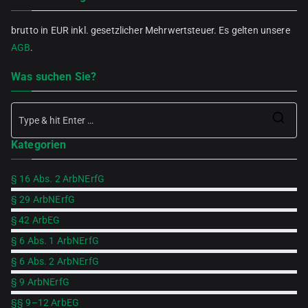
brutto in EUR inkl. gesetzlicher Mehrwertsteuer. Es gelten unsere
AGB
.
Was suchen Sie?
Se
Kategorien
for
§ 16 Abs. 2 ArbNErfG
§ 29 ArbNErfG
§ 42 ArbEG
§ 6 Abs. 1 ArbNErfG
§ 6 Abs. 2 ArbNErfG
§ 9 ArbNErfG
§§ 9–12 ArbEG