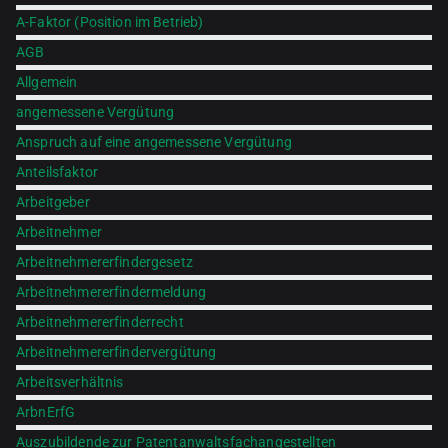
A-Faktor (Position im Betrieb)
AGB
Allgemein
angemessene Vergütung
Anspruch auf eine angemessene Vergütung
Anteilsfaktor
Arbeitgeber
Arbeitnehmer
Arbeitnehmererfindergesetz
Arbeitnehmererfindermeldung
Arbeitnehmererfinderrecht
Arbeitnehmererfindervergütung
Arbeitsverhältnis
ArbnErfG
Auszubildende zur Patentanwaltsfachangestellten