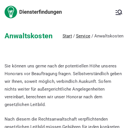
Zum
Inhalt
Arbeitnehm
Arbeitnehmererfinderrech
springen
t,
Arbeitnehmererfinderverg
ererfindung
ütung,
Anwaltskosten
Start
Service
Anwaltskosten
Erfindungsmeldung,
– Kanzlei
Inanspruchnahme der
Erfindung,
für IP
Patentanmeldung, freie
Erfindung, ArbNErfG,
Sie können uns gerne nach der potentiellen Höhe unseres
Berechnung der
Honorars vor Beauftragung fragen. Selbstverständlich geben
Vergütung,
Vergütungsvereinbarung,
wir Ihnen, soweit möglich, verbindlich Auskunft. Sofern
Betriebsgeheimnis,
nichts weiter für außergerichtliche Angelegenheiten
Verbesserungsvorschläge,
vereinbart, berechnen wir unser Honorar nach dem
Innovationsförderung,
gesetzlichen Leitbild.
deutsches Patent,
europäisches Patent,
internationales Patent,
Nach diesem die Rechtsanwaltschaft verpflichtenden
Gebrauchsmuster
gesetzlichen Leitbild müssen Gebühren für jeden konkreten