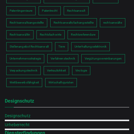
Patentingenieure
Patentrecht
Rechtsanwalt
Rechtsanwaltsangestellte
Rechtsanwaltsfachangestellte
rechtsanwälte
Rechtsanwältin
Rechtsfachwirte
Rechtsreferendare
Stellenangebot Rechtsanwalt
Tiere
Unterhaltungselektronik
Unternehmensstrategie
Verfahrenstechnik
Vergütungsvereinbarungen
Verpackungstechnik
Vertraulichkeit
Virologie
Wettbewerbsfähigkeit
Wirtschaftsjuristen
Designschutz
Designschutz
Urheberrecht
Diensterfindungen