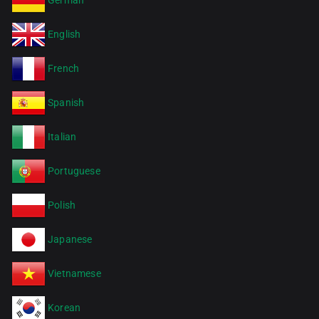
English
French
Spanish
Italian
Portuguese
Polish
Japanese
Vietnamese
Korean