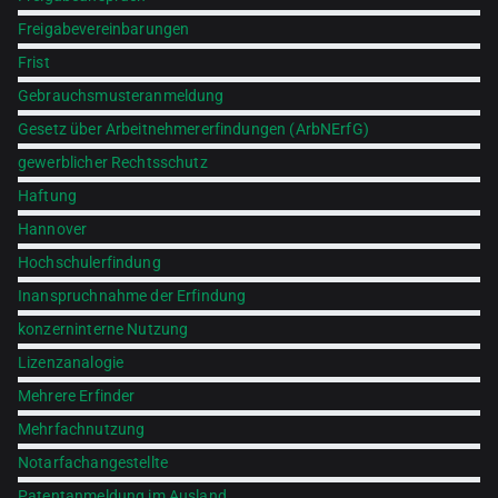
Freigabevereinbarungen
Frist
Gebrauchsmusteranmeldung
Gesetz über Arbeitnehmererfindungen (ArbNErfG)
gewerblicher Rechtsschutz
Haftung
Hannover
Hochschulerfindung
Inanspruchnahme der Erfindung
konzerninterne Nutzung
Lizenzanalogie
Mehrere Erfinder
Mehrfachnutzung
Notarfachangestellte
Patentanmeldung im Ausland