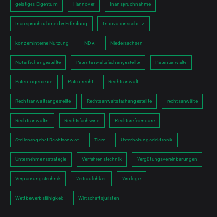
geistiges Eigentum
Hannover
Inanspruchnahme
Inanspruchnahme der Erfindung
Innovationsschutz
konzerninterne Nutzung
NDA
Niedersachsen
Notarfachangestellte
Patentanwaltsfachangestellte
Patentanwälte
Patentingenieure
Patentrecht
Rechtsanwalt
Rechtsanwaltsangestellte
Rechtsanwaltsfachangestellte
rechtsanwälte
Rechtsanwältin
Rechtsfachwirte
Rechtsreferendare
Stellenangebot Rechtsanwalt
Tiere
Unterhaltungselektronik
Unternehmensstrategie
Verfahrenstechnik
Vergütungsvereinbarungen
Verpackungstechnik
Vertraulichkeit
Virologie
Wettbewerbsfähigkeit
Wirtschaftsjuristen