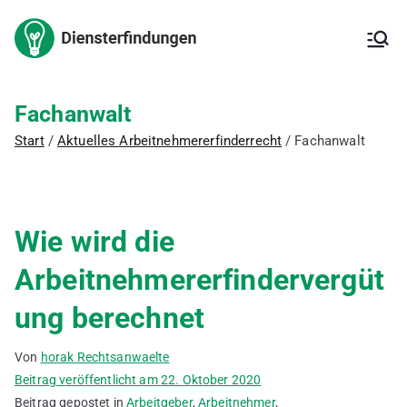
Zum
Inhalt
Arbeitnehm
Arbeitnehmererfinderrech
springen
t,
Arbeitnehmererfinderverg
ererfindung
ütung,
Fachanwalt
Erfindungsmeldung,
– Kanzlei
Start
Aktuelles Arbeitnehmererfinderrecht
Fachanwalt
Inanspruchnahme der
Erfindung,
für IP
Patentanmeldung, freie
Erfindung, ArbNErfG,
Berechnung der
Wie wird die
Vergütung,
Vergütungsvereinbarung,
Arbeitnehmererfindervergüt
Betriebsgeheimnis,
Verbesserungsvorschläge,
ung berechnet
Innovationsförderung,
deutsches Patent,
europäisches Patent,
Von
horak Rechtsanwaelte
internationales Patent,
Beitrag veröffentlicht am
22. Oktober 2020
Gebrauchsmuster
Beitrag gepostet in
Arbeitgeber
,
Arbeitnehmer
,