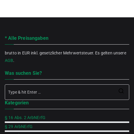
* Alle Preisangaben
brutto in EUR inkl. gesetzlicher Mehrwertsteuer. Es gelten unsere
AGB
.
Was suchen Sie?
Se
Kategorien
for
§ 16 Abs. 2 ArbNErfG
§ 29 ArbNErfG