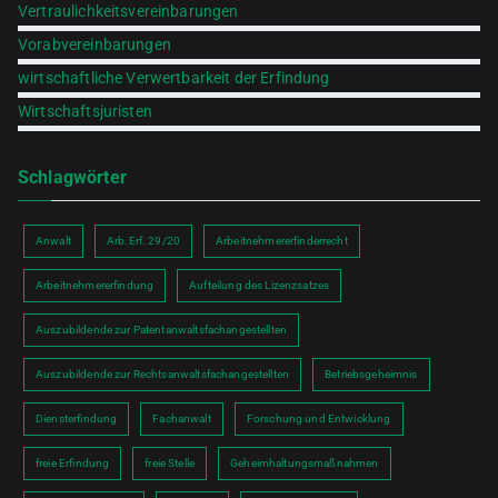
Vertraulichkeitsvereinbarungen
Vorabvereinbarungen
wirtschaftliche Verwertbarkeit der Erfindung
Wirtschaftsjuristen
Schlagwörter
Anwalt
Arb.Erf. 29/20
Arbeitnehmererfinderrecht
Arbeitnehmererfindung
Aufteilung des Lizenzsatzes
Auszubildende zur Patentanwaltsfachangestellten
Auszubildende zur Rechtsanwaltsfachangestellten
Betriebsgeheimnis
Diensterfindung
Fachanwalt
Forschung und Entwicklung
freie Erfindung
freie Stelle
Geheimhaltungsmaßnahmen