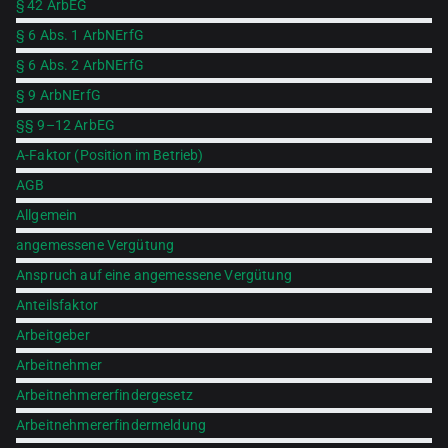
§ 42 ArbEG
§ 6 Abs. 1 ArbNErfG
§ 6 Abs. 2 ArbNErfG
§ 9 ArbNErfG
§§ 9–12 ArbEG
A-Faktor (Position im Betrieb)
AGB
Allgemein
angemessene Vergütung
Anspruch auf eine angemessene Vergütung
Anteilsfaktor
Arbeitgeber
Arbeitnehmer
Arbeitnehmererfindergesetz
Arbeitnehmererfindermeldung