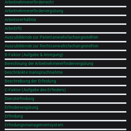
Arbeitnehmererfinderrecht
Arbeitnehmererfindervergütung
Arbeitsverhältnis
ArbnErfG
Auszubildende zur Patentanwaltsfachangestellten
Auszubildende zur Rechtsanwaltsfachangestellten
B-Faktor (Aufgabe & Anregung)
Berechnung der Arbeitnehmererfindervergütung
beschränkte Inanspruchnahme
Beschreibung der Erfindung
C-Faktor (Aufgabe des Erfinders)
Diensterfindung
Erfindervergütung
Erfindung
Erfindungsmanagementsystem