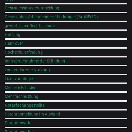
Gebrauchsmusteranmeldung
Gesetz über Arbeitnehmererfindungen (ArbNErfG)
gewerblicher Rechtsschutz
Haftung
Hannover
Hochschulerfindung
Inanspruchnahme der Erfindung
konzerninterne Nutzung
Lizenzanalogie
Mehrere Erfinder
Mehrfachnutzung
Notarfachangestellte
Patentanmeldung im Ausland
Patentanwalt
Patentanwälte