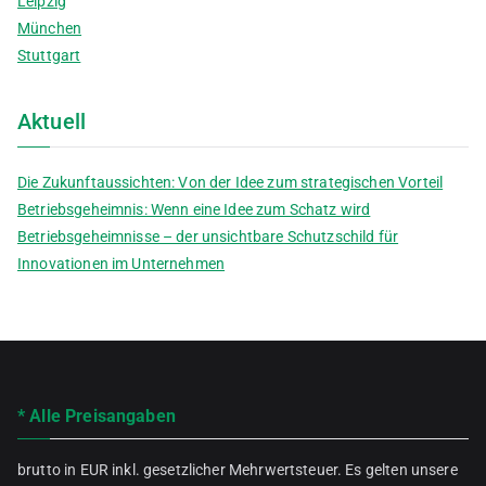
Leipzig
München
Stuttgart
Aktuell
Die Zukunftaussichten: Von der Idee zum strategischen Vorteil
Betriebsgeheimnis: Wenn eine Idee zum Schatz wird
Betriebsgeheimnisse – der unsichtbare Schutzschild für
Innovationen im Unternehmen
* Alle Preisangaben
brutto in EUR inkl. gesetzlicher Mehrwertsteuer. Es gelten unsere