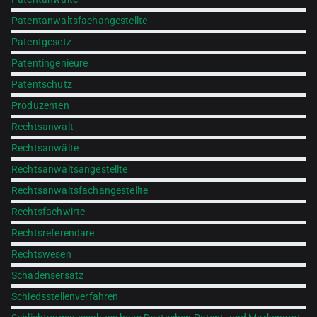
Patentanwaltsfachangestellte
Patentgesetz
Patentingenieure
Patentschutz
Produzenten
Rechtsanwalt
Rechtsanwälte
Rechtsanwaltsangestellte
Rechtsanwaltsfachangestellte
Rechtsfachwirte
Rechtsreferendare
Rechtswesen
Schadensersatz
Schiedsstellenverfahren