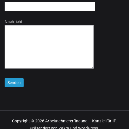
Nachricht
Bitte lasse dieses Feld leer.
Copyright © 2026
Arbeitnehmererfindung – Kanzlei für IP
.
Präsentiert von
Zakra
und
WordPress
.