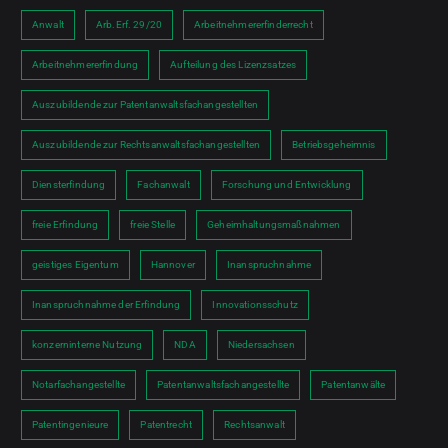
Anwalt
Arb.Erf. 29/20
Arbeitnehmererfinderrecht
Arbeitnehmererfindung
Aufteilung des Lizenzsatzes
Auszubildende zur Patentanwaltsfachangestellten
Auszubildende zur Rechtsanwaltsfachangestellten
Betriebsgeheimnis
Diensterfindung
Fachanwalt
Forschung und Entwicklung
freie Erfindung
freie Stelle
Geheimhaltungsmaßnahmen
geistiges Eigentum
Hannover
Inanspruchnahme
Inanspruchnahme der Erfindung
Innovationsschutz
konzerninterne Nutzung
NDA
Niedersachsen
Notarfachangestellte
Patentanwaltsfachangestellte
Patentanwälte
Patentingenieure
Patentrecht
Rechtsanwalt