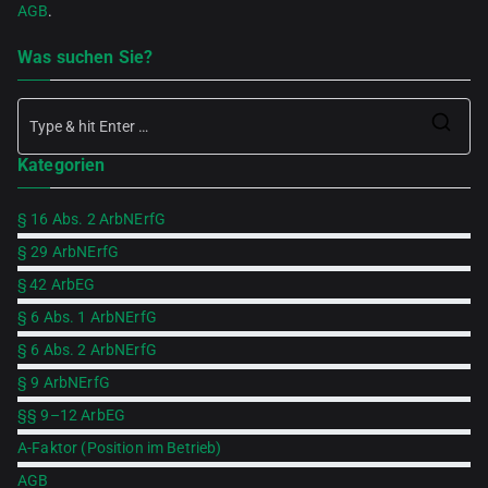
AGB
.
Was suchen Sie?
Se
Kategorien
for
§ 16 Abs. 2 ArbNErfG
§ 29 ArbNErfG
§ 42 ArbEG
§ 6 Abs. 1 ArbNErfG
§ 6 Abs. 2 ArbNErfG
§ 9 ArbNErfG
§§ 9–12 ArbEG
A-Faktor (Position im Betrieb)
AGB