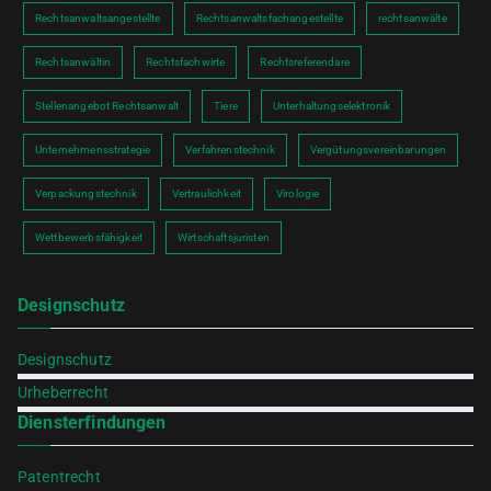
Rechtsanwaltsangestellte
Rechtsanwaltsfachangestellte
rechtsanwälte
Rechtsanwältin
Rechtsfachwirte
Rechtsreferendare
Stellenangebot Rechtsanwalt
Tiere
Unterhaltungselektronik
Unternehmensstrategie
Verfahrenstechnik
Vergütungsvereinbarungen
Verpackungstechnik
Vertraulichkeit
Virologie
Wettbewerbsfähigkeit
Wirtschaftsjuristen
Designschutz
Designschutz
Urheberrecht
Diensterfindungen
Patentrecht