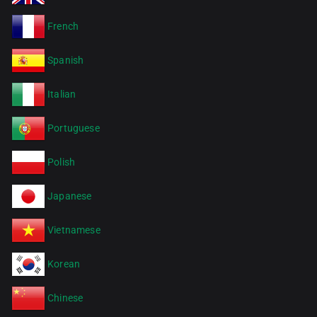
French
Spanish
Italian
Portuguese
Polish
Japanese
Vietnamese
Korean
Chinese