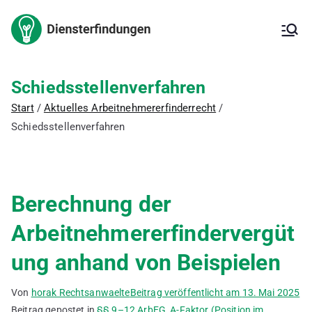
Zum
Inhalt
Arbeitnehm
Arbeitnehmererfinderrech
springen
t,
Arbeitnehmererfinderverg
ererfindung
ütung,
Schiedsstellenverfahren
Erfindungsmeldung,
– Kanzlei
Start
Aktuelles Arbeitnehmererfinderrecht
Inanspruchnahme der
Erfindung,
Schiedsstellenverfahren
für IP
Patentanmeldung, freie
Erfindung, ArbNErfG,
Berechnung der
Vergütung,
Berechnung der
Vergütungsvereinbarung,
Betriebsgeheimnis,
Arbeitnehmererfindervergüt
Verbesserungsvorschläge,
Innovationsförderung,
ung anhand von Beispielen
deutsches Patent,
europäisches Patent,
internationales Patent,
Von
horak Rechtsanwaelte
Beitrag veröffentlicht am
13. Mai 2025
Gebrauchsmuster
Beitrag gepostet in
§§ 9–12 ArbEG
,
A-Faktor (Position im