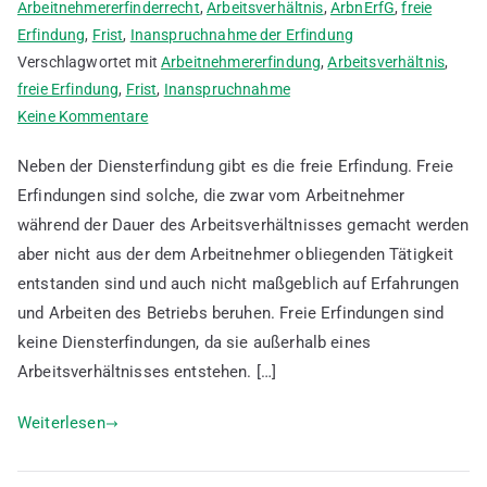
Arbeitnehmererfinderrecht
,
Arbeitsverhältnis
,
ArbnErfG
,
freie
Erfindung
,
Frist
,
Inanspruchnahme der Erfindung
Verschlagwortet mit
Arbeitnehmererfindung
,
Arbeitsverhältnis
,
freie Erfindung
,
Frist
,
Inanspruchnahme
zu
Keine Kommentare
Die
Neben der Diensterfindung gibt es die freie Erfindung. Freie
freie
Erfindungen sind solche, die zwar vom Arbeitnehmer
Erfindung
während der Dauer des Arbeitsverhältnisses gemacht werden
in
Abgrenzung
aber nicht aus der dem Arbeitnehmer obliegenden Tätigkeit
zur
entstanden sind und auch nicht maßgeblich auf Erfahrungen
Arbeitnehmererfindung
und Arbeiten des Betriebs beruhen. Freie Erfindungen sind
keine Diensterfindungen, da sie außerhalb eines
Arbeitsverhältnisses entstehen. […]
Weiterlesen