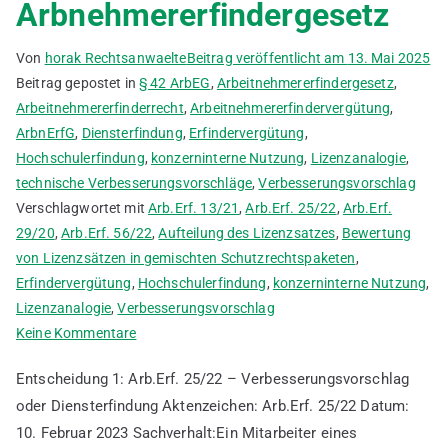
Arbnehmererfindergesetz
Von
horak Rechtsanwaelte
Beitrag veröffentlicht am
13. Mai 2025
Beitrag gepostet in
§ 42 ArbEG
,
Arbeitnehmererfindergesetz
,
Arbeitnehmererfinderrecht
,
Arbeitnehmererfindervergütung
,
ArbnErfG
,
Diensterfindung
,
Erfindervergütung
,
Hochschulerfindung
,
konzerninterne Nutzung
,
Lizenzanalogie
,
technische Verbesserungsvorschläge
,
Verbesserungsvorschlag
Verschlagwortet mit
Arb.Erf. 13/21
,
Arb.Erf. 25/22
,
Arb.Erf.
29/20
,
Arb.Erf. 56/22
,
Aufteilung des Lizenzsatzes
,
Bewertung
von Lizenzsätzen in gemischten Schutzrechtspaketen
,
Erfindervergütung
,
Hochschulerfindung
,
konzerninterne Nutzung
,
Lizenzanalogie
,
Verbesserungsvorschlag
zu
Keine Kommentare
Entscheidungen
Entscheidung 1: Arb.Erf. 25/22 – Verbesserungsvorschlag
der
oder Diensterfindung Aktenzeichen: Arb.Erf. 25/22 Datum:
Schlichtungsstelle
10. Februar 2023 Sachverhalt:Ein Mitarbeiter eines
zum