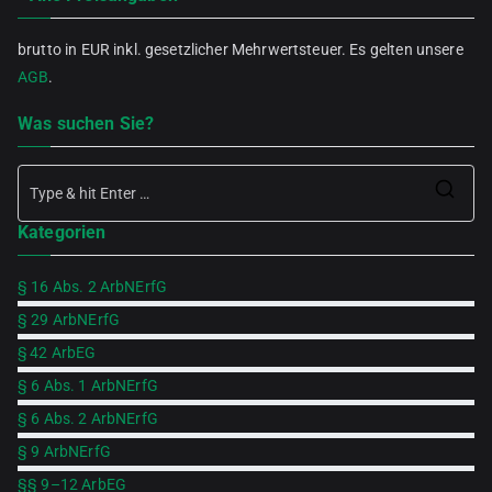
brutto in EUR inkl. gesetzlicher Mehrwertsteuer. Es gelten unsere
AGB
.
Was suchen Sie?
Se
Kategorien
for
§ 16 Abs. 2 ArbNErfG
§ 29 ArbNErfG
§ 42 ArbEG
§ 6 Abs. 1 ArbNErfG
§ 6 Abs. 2 ArbNErfG
§ 9 ArbNErfG
§§ 9–12 ArbEG