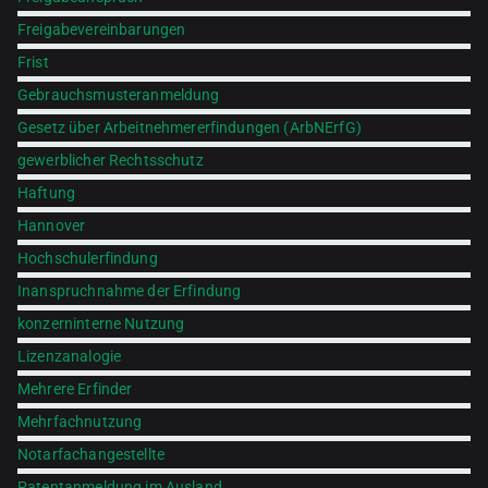
Freigabevereinbarungen
Frist
Gebrauchsmusteranmeldung
Gesetz über Arbeitnehmererfindungen (ArbNErfG)
gewerblicher Rechtsschutz
Haftung
Hannover
Hochschulerfindung
Inanspruchnahme der Erfindung
konzerninterne Nutzung
Lizenzanalogie
Mehrere Erfinder
Mehrfachnutzung
Notarfachangestellte
Patentanmeldung im Ausland