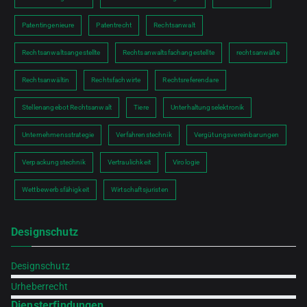
Patentingenieure
Patentrecht
Rechtsanwalt
Rechtsanwaltsangestellte
Rechtsanwaltsfachangestellte
rechtsanwälte
Rechtsanwältin
Rechtsfachwirte
Rechtsreferendare
Stellenangebot Rechtsanwalt
Tiere
Unterhaltungselektronik
Unternehmensstrategie
Verfahrenstechnik
Vergütungsvereinbarungen
Verpackungstechnik
Vertraulichkeit
Virologie
Wettbewerbsfähigkeit
Wirtschaftsjuristen
Designschutz
Designschutz
Urheberrecht
Diensterfindungen