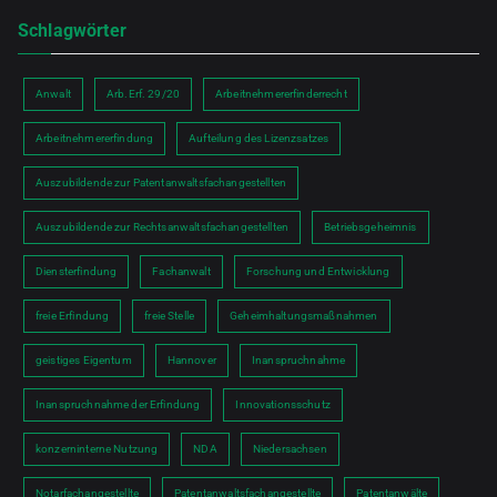
Schlagwörter
Anwalt
Arb.Erf. 29/20
Arbeitnehmererfinderrecht
Arbeitnehmererfindung
Aufteilung des Lizenzsatzes
Auszubildende zur Patentanwaltsfachangestellten
Auszubildende zur Rechtsanwaltsfachangestellten
Betriebsgeheimnis
Diensterfindung
Fachanwalt
Forschung und Entwicklung
freie Erfindung
freie Stelle
Geheimhaltungsmaßnahmen
geistiges Eigentum
Hannover
Inanspruchnahme
Inanspruchnahme der Erfindung
Innovationsschutz
konzerninterne Nutzung
NDA
Niedersachsen
Notarfachangestellte
Patentanwaltsfachangestellte
Patentanwälte