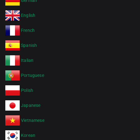
German
English
French
Spanish
Italian
Portuguese
Polish
Japanese
Vietnamese
Korean