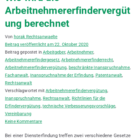
Arbeitnehmererfindervergüt
ung berechnet
Von
horak Rechtsanwaelte
Beitrag veröffentlicht am
22. Oktober 2020
Beitrag gepostet in
Arbeitgeber
,
Arbeitnehmer
,
Arbeitnehmererfindergesetz
,
Arbeitnehmererfinderrecht
,
Arbeitnehmererfindervergütung
,
beschränkte Inanspruchnahme
,
Fachanwalt
,
Inanspruchnahme der Erfindung
,
Patentanwalt
,
Rechtsanwalt
Verschlagwortet mit
Arbeitnehmererfindervergütung
,
Inanspruchnahme
,
Rechtsanwalt
,
Richtlinien für die
Erfindervergütung
,
technische Verbesserungsvorschläge
,
Vereinbarung
zu
Keine Kommentare
Wie
Bei einer Diensterfindung treffen zwei verschiedene Gesetze
wird