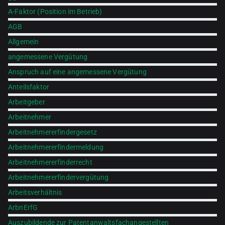
A-Faktor (Position im Betrieb)
AGB
Allgemein
angemessene Vergütung
Anspruch auf eine angemessene Vergütung
Anteilsfaktor
Arbeitgeber
Arbeitnehmer
Arbeitnehmererfindergesetz
Arbeitnehmererfindermeldung
Arbeitnehmererfinderrecht
Arbeitnehmererfindervergütung
Arbeitsverhältnis
ArbnErfG
Auszubildende zur Patentanwaltsfachangestellten