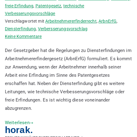
freie Erfindung
,
Patentgesetz
,
technische
Verbesserungsvorschläge
Verschlagwortet mit
Arbeitnehmererfinderrecht
,
ArbnErfG
,
Diensterfindung
,
Verbersserungsvorschlag
zu
Keine Kommentare
Was
Der Gesetzgeber hat die Regelungen zu Diensterfindungen im
ist
Arbeitnehmererfindergesetz (ArbnErfG) formuliert. Es kommt
eine
zur Anwendung, wenn der Arbeitnehmer innerhalb seiner
Diensterfindung
Arbeit eine Erfindung im Sinne des Patentgesetzes
erschaffen hat. Neben der Diensterfindung gibt es weitere
Leitungen, wie technische Verbesserungsvorschläge oder
freie Erfindungen. Es ist wichtig diese voneinander
abzugrenzen.
Weiterlesen
horak.