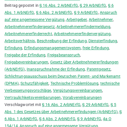
Beitrag gepostet in
§ 16 Abs. 2 ArbNErfG
,
§ 29 ArbNErfG
,
§ 6
Abs. 1 ArbNErfG
,
§ 6 Abs. 2 ArbNErfG
,
§ 9 ArbNErfG
,
Anspruch
auf eine angemessene Vergütung
,
Arbeitgeber
,
Arbeitnehmer
,
Arbeitnehmererfindergesetz
,
Arbeitnehmererfindermeldung
,
Arbeitnehmererfinderrecht
,
Arbeitnehmererfindervergütung
,
Arbeitsverhältnis
,
Beschreibung der Erfindung
,
Diensterfindung
,
Erfindung
,
Erfindungsmanagementsystem
,
freie Erfindung
,
Freigabe der Erfindung
,
Freigabeanspruch
,
Freigabevereinbarungen
,
Gesetz über Arbeitnehmererfindungen
(ArbNErfG)
,
Inanspruchnahme der Erfindung
,
Patentgesetz
,
Schlichtungsausschuss beim Deutschen Patent- und Markenamt
(DPMA)
,
Schutzfähigkeit
,
Technische Problemlösung
,
technische
Verbesserungsvorschläge
,
Vergütungsvereinbarungen
,
Vertraulichkeitsvereinbarungen
,
Vorabvereinbarungen
Verschlagwortet mit
§ 16 Abs. 2 ArbNErfG
,
§ 29 ArbNErfG
,
§ 5
Abs. 1 des Gesetzes über Arbeitnehmererfindungen (ArbNErfG)
,
§
6 Abs. 1 ArbNErfG
,
§ 6 Abs. 2 ArbNErfG
,
§ 9 ArbNErfG
,
4a O
154/14
,
Anspruch auf eine angemessene Vergütung
,