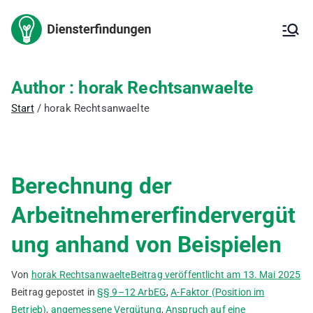
Zum
Inhalt
Arbeitnehm
Arbeitnehmererfinderrech
springen
t,
Arbeitnehmererfinderverg
ererfindung
ütung,
Author :
horak Rechtsanwaelte
Erfindungsmeldung,
– Kanzlei
Start
horak Rechtsanwaelte
Inanspruchnahme der
Erfindung,
für IP
Patentanmeldung, freie
Erfindung, ArbNErfG,
Berechnung der
Berechnung der
Vergütung,
Vergütungsvereinbarung,
Arbeitnehmererfindervergüt
Betriebsgeheimnis,
Verbesserungsvorschläge,
ung anhand von Beispielen
Innovationsförderung,
deutsches Patent,
europäisches Patent,
Von
horak Rechtsanwaelte
Beitrag veröffentlicht am
13. Mai 2025
internationales Patent,
Beitrag gepostet in
§§ 9–12 ArbEG
,
A-Faktor (Position im
Gebrauchsmuster
Betrieb)
,
angemessene Vergütung
,
Anspruch auf eine