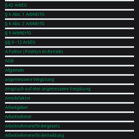
§ 42 ArbEG
§ 6 Abs. 1 ArbNErfG
§ 6 Abs. 2 ArbNErfG
§ 9 ArbNErfG
§§ 9–12 ArbEG
A-Faktor (Position im Betrieb)
AGB
Allgemein
angemessene Vergütung
Anspruch auf eine angemessene Vergütung
Anteilsfaktor
Arbeitgeber
Arbeitnehmer
Arbeitnehmererfindergesetz
Arbeitnehmererfindermeldung