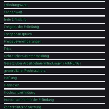
Erfindungswert
Fachanwalt
freie Erfindung
Freigabe der Erfindung
Freigabeanspruch
Freigabevereinbarungen
Frist
Gebrauchsmusteranmeldung
Gesetz über Arbeitnehmererfindungen (ArbNErfG)
gewerblicher Rechtsschutz
Haftung
Hannover
Hochschulerfindung
Inanspruchnahme der Erfindung
konzerninterne Nutzung