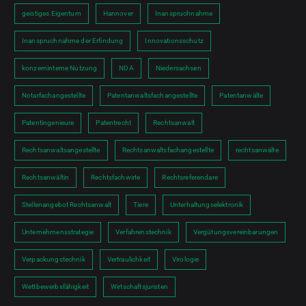
geistiges Eigentum
Hannover
Inanspruchnahme
Inanspruchnahme der Erfindung
Innovationsschutz
konzerninterne Nutzung
NDA
Niedersachsen
Notarfachangestellte
Patentanwaltsfachangestellte
Patentanwälte
Patentingenieure
Patentrecht
Rechtsanwalt
Rechtsanwaltsangestellte
Rechtsanwaltsfachangestellte
rechtsanwälte
Rechtsanwältin
Rechtsfachwirte
Rechtsreferendare
Stellenangebot Rechtsanwalt
Tiere
Unterhaltungselektronik
Unternehmensstrategie
Verfahrenstechnik
Vergütungsvereinbarungen
Verpackungstechnik
Vertraulichkeit
Virologie
Wettbewerbsfähigkeit
Wirtschaftsjuristen