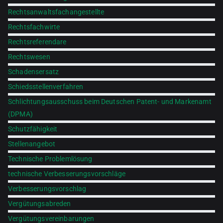
Rechtsanwaltsfachangestellte
Rechtsfachwirte
Rechtsreferendare
Rechtswesen
Schadensersatz
Schiedsstellenverfahren
Schlichtungsausschuss beim Deutschen Patent- und Markenamt
(DPMA)
Schutzfähigkeit
Stellenangebot
Technische Problemlösung
technische Verbesserungsvorschläge
Verbesserungsvorschlag
Vergütungsabreden
Vergütungsvereinbarungen