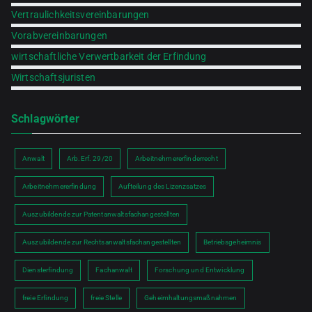
Vertraulichkeitsvereinbarungen
Vorabvereinbarungen
wirtschaftliche Verwertbarkeit der Erfindung
Wirtschaftsjuristen
Schlagwörter
Anwalt
Arb.Erf. 29/20
Arbeitnehmererfinderrecht
Arbeitnehmererfindung
Aufteilung des Lizenzsatzes
Auszubildende zur Patentanwaltsfachangestellten
Auszubildende zur Rechtsanwaltsfachangestellten
Betriebsgeheimnis
Diensterfindung
Fachanwalt
Forschung und Entwicklung
freie Erfindung
freie Stelle
Geheimhaltungsmaßnahmen