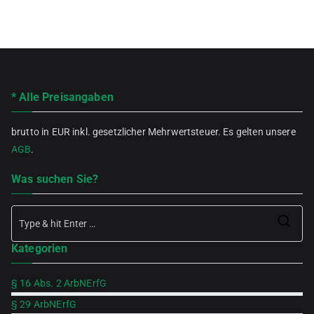
* Alle Preisangaben
brutto in EUR inkl. gesetzlicher Mehrwertsteuer. Es gelten unsere
AGB
.
Was suchen Sie?
Se
Kategorien
for
§ 16 Abs. 2 ArbNErfG
§ 29 ArbNErfG