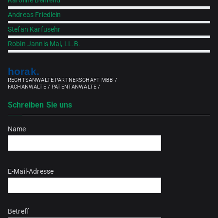
Karoline Behrend
Andreas Friedlein
Stefan Karfusehr
Robin Jannis Mai, LL.B.
horak.
RECHTSANWÄLTE PARTNERSCHAFT MBB /
FACHANWÄLTE / PATENTANWÄLTE /
Schreiben Sie uns
Name
Bitte lasse dieses Feld leer.
E-Mail-Adresse
Betreff