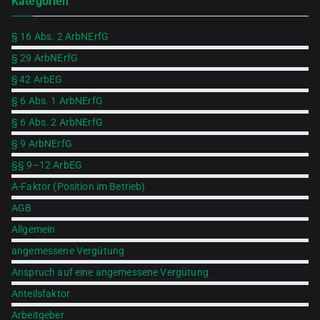
Kategorien
for
§ 16 Abs. 2 ArbNErfG
§ 29 ArbNErfG
§ 42 ArbEG
§ 6 Abs. 1 ArbNErfG
§ 6 Abs. 2 ArbNErfG
§ 9 ArbNErfG
§§ 9–12 ArbEG
A-Faktor (Position im Betrieb)
AGB
Allgemein
angemessene Vergütung
Anspruch auf eine angemessene Vergütung
Anteilsfaktor
Arbeitgeber