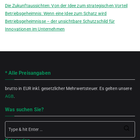
Die Zukunftaussichten: Von der Idee zum strategischen Vorteil
Betriebsgeheimnis: Wenn eine Idee zum Schatz wird
Betriebsgeheimnisse – der unsichtbare Schutzschild für
Innovationen im Unternehmen
* Alle Preisangaben
brutto in EUR inkl. gesetzlicher Mehrwertsteuer. Es gelten unsere
AGB
.
Was suchen Sie?
Se