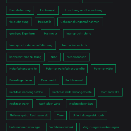
Diensterfindung
Fachanwalt
Forschung und Entwicklung
freie Erfindung
freie Stelle
Geheimhaltungsmaßnahmen
geistiges Eigentum
Hannover
Inanspruchnahme
Inanspruchnahme der Erfindung
Innovationsschutz
konzerninterne Nutzung
NDA
Niedersachsen
Notarfachangestellte
Patentanwaltsfachangestellte
Patentanwälte
Patentingenieure
Patentrecht
Rechtsanwalt
Rechtsanwaltsangestellte
Rechtsanwaltsfachangestellte
rechtsanwälte
Rechtsanwältin
Rechtsfachwirte
Rechtsreferendare
Stellenangebot Rechtsanwalt
Tiere
Unterhaltungselektronik
Unternehmensstrategie
Verfahrenstechnik
Vergütungsvereinbarungen