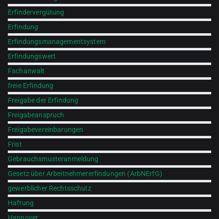
Erfindervergütung
Erfindung
Erfindungsmanagementsystem
Erfindungswert
Fachanwalt
freie Erfindung
Freigabe der Erfindung
Freigabeanspruch
Freigabevereinbarungen
Frist
Gebrauchsmusteranmeldung
Gesetz über Arbeitnehmererfindungen (ArbNErfG)
gewerblicher Rechtsschutz
Haftung
Hannover