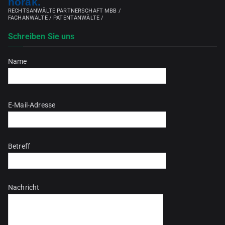
horak.
RECHTSANWÄLTE PARTNERSCHAFT MBB /
FACHANWÄLTE / PATENTANWÄLTE /
Schreiben Sie uns
Name
Bitte lasse dieses Feld leer.
E-Mail-Adresse
Betreff
Nachricht