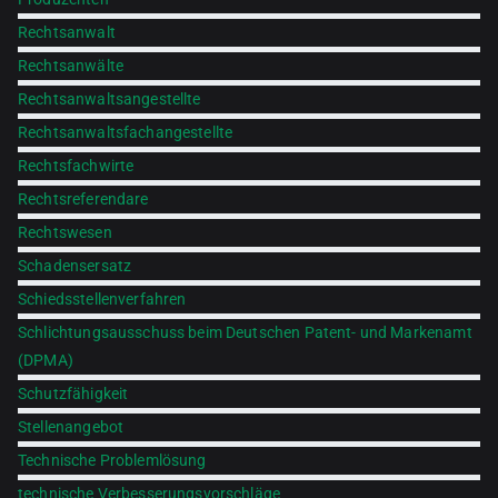
Rechtsanwalt
Rechtsanwälte
Rechtsanwaltsangestellte
Rechtsanwaltsfachangestellte
Rechtsfachwirte
Rechtsreferendare
Rechtswesen
Schadensersatz
Schiedsstellenverfahren
Schlichtungsausschuss beim Deutschen Patent- und Markenamt
(DPMA)
Schutzfähigkeit
Stellenangebot
Technische Problemlösung
technische Verbesserungsvorschläge