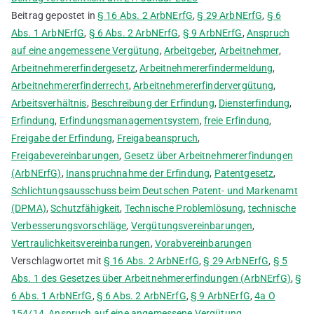
Beitrag gepostet in
§ 16 Abs. 2 ArbNErfG
,
§ 29 ArbNErfG
,
§ 6
Abs. 1 ArbNErfG
,
§ 6 Abs. 2 ArbNErfG
,
§ 9 ArbNErfG
,
Anspruch
auf eine angemessene Vergütung
,
Arbeitgeber
,
Arbeitnehmer
,
Arbeitnehmererfindergesetz
,
Arbeitnehmererfindermeldung
,
Arbeitnehmererfinderrecht
,
Arbeitnehmererfindervergütung
,
Arbeitsverhältnis
,
Beschreibung der Erfindung
,
Diensterfindung
,
Erfindung
,
Erfindungsmanagementsystem
,
freie Erfindung
,
Freigabe der Erfindung
,
Freigabeanspruch
,
Freigabevereinbarungen
,
Gesetz über Arbeitnehmererfindungen
(ArbNErfG)
,
Inanspruchnahme der Erfindung
,
Patentgesetz
,
Schlichtungsausschuss beim Deutschen Patent- und Markenamt
(DPMA)
,
Schutzfähigkeit
,
Technische Problemlösung
,
technische
Verbesserungsvorschläge
,
Vergütungsvereinbarungen
,
Vertraulichkeitsvereinbarungen
,
Vorabvereinbarungen
Verschlagwortet mit
§ 16 Abs. 2 ArbNErfG
,
§ 29 ArbNErfG
,
§ 5
Abs. 1 des Gesetzes über Arbeitnehmererfindungen (ArbNErfG)
,
§
6 Abs. 1 ArbNErfG
,
§ 6 Abs. 2 ArbNErfG
,
§ 9 ArbNErfG
,
4a O
154/14
,
Anspruch auf eine angemessene Vergütung
,