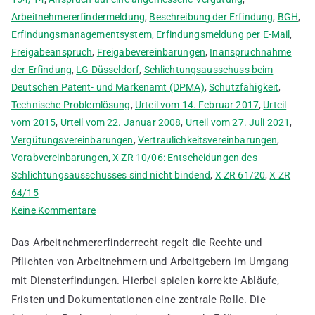
Arbeitnehmererfindermeldung
,
Beschreibung der Erfindung
,
BGH
,
Erfindungsmanagementsystem
,
Erfindungsmeldung per E-Mail
,
Freigabeanspruch
,
Freigabevereinbarungen
,
Inanspruchnahme
der Erfindung
,
LG Düsseldorf
,
Schlichtungsausschuss beim
Deutschen Patent- und Markenamt (DPMA)
,
Schutzfähigkeit
,
Technische Problemlösung
,
Urteil vom 14. Februar 2017
,
Urteil
vom 2015
,
Urteil vom 22. Januar 2008
,
Urteil vom 27. Juli 2021
,
Vergütungsvereinbarungen
,
Vertraulichkeitsvereinbarungen
,
Vorabvereinbarungen
,
X ZR 10/06: Entscheidungen des
Schlichtungsausschusses sind nicht bindend
,
X ZR 61/20
,
X ZR
64/15
zu
Keine Kommentare
Ablauf
Das Arbeitnehmererfinderrecht regelt die Rechte und
von
Pflichten von Arbeitnehmern und Arbeitgebern im Umgang
Arbeitnehmererfindermeldungen
mit Diensterfindungen. Hierbei spielen korrekte Abläufe,
mit
Beispielen
Fristen und Dokumentationen eine zentrale Rolle. Die