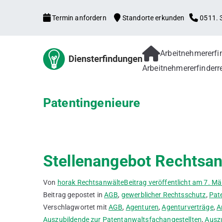
Zum
Termin anfordern
Standorte erkunden
0511. 3
Inhalt
springen
Arbeitnehmererf
Arbeitne
Arbeitnehmererfind
Arbeitnehmererfinderr
Patentanmeldung, f
Verbesserungsvorsch
Gebrauchsmuster
Patentingenieure
Stellenangebot Rechtsan
Von
horak Rechtsanwälte
Beitrag veröffentlicht am
7. Mä
Beitrag gepostet in
AGB
,
gewerblicher Rechtsschutz
,
Pat
Verschlagwortet mit
AGB
,
Agenturen
,
Agenturverträge
,
A
Auszubildende zur Patentanwaltsfachangestellten
,
Auszu