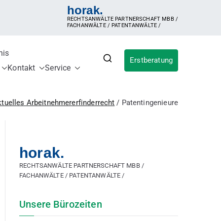
horak.
RECHTSANWÄLTE PARTNERSCHAFT MBB /
FACHANWÄLTE / PATENTANWÄLTE /
nis
Erstberatung
für IP
ldung, Inanspruchnahme der Erfindung,
Kontakt
Service
ergütungsvereinbarung, Betriebsgeheimnis,
sches Patent, internationales Patent,
tuelles Arbeitnehmererfinderrecht
Patentingenieure
horak.
RECHTSANWÄLTE PARTNERSCHAFT MBB /
FACHANWÄLTE / PATENTANWÄLTE /
Unsere Bürozeiten