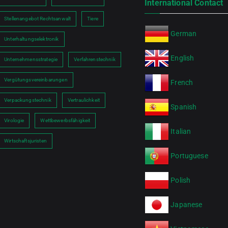
International Contact
Stellenangebot Rechtsanwalt
Tiere
German
Unterhaltungselektronik
English
Unternehmensstrategie
Verfahrenstechnik
Vergütungsvereinbarungen
French
Verpackungstechnik
Vertraulichkeit
Spanish
Virologie
Wettbewerbsfähigkeit
Italian
Wirtschaftsjuristen
Portuguese
Polish
Japanese