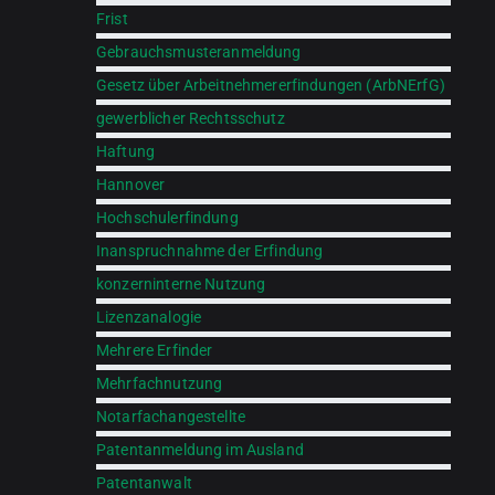
Frist
Gebrauchsmusteranmeldung
Gesetz über Arbeitnehmererfindungen (ArbNErfG)
gewerblicher Rechtsschutz
Haftung
Hannover
Hochschulerfindung
Inanspruchnahme der Erfindung
konzerninterne Nutzung
Lizenzanalogie
Mehrere Erfinder
Mehrfachnutzung
Notarfachangestellte
Patentanmeldung im Ausland
Patentanwalt