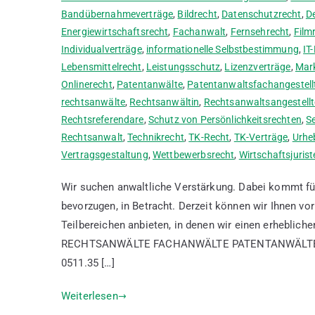
Bandübernahmeverträge
,
Bildrecht
,
Datenschutzrecht
,
D
Energiewirtschaftsrecht
,
Fachanwalt
,
Fernsehrecht
,
Film
Individualverträge
,
informationelle Selbstbestimmung
,
IT
Lebensmittelrecht
,
Leistungsschutz
,
Lizenzverträge
,
Mar
Onlinerecht
,
Patentanwälte
,
Patentanwaltsfachangestell
rechtsanwälte
,
Rechtsanwältin
,
Rechtsanwaltsangestellt
Rechtsreferendare
,
Schutz von Persönlichkeitsrechten
,
S
Rechtsanwalt
,
Technikrecht
,
TK-Recht
,
TK-Verträge
,
Urhe
Vertragsgestaltung
,
Wettbewerbsrecht
,
Wirtschaftsjurist
Wir suchen anwaltliche Verstärkung. Dabei kommt für
bevorzugen, in Betracht. Derzeit können wir Ihnen v
Teilbereichen anbieten, in denen wir einen erheblic
RECHTSANWÄLTE FACHANWÄLTE PATENTANWÄLTE Sie h
0511.35 […]
Weiterlesen