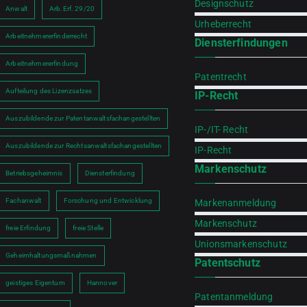
Designschutz
Anwalt
Arb.Erf. 29/20
Urheberrecht
Arbeitnehmererfinderrecht
Diensterfindungen
Arbeitnehmererfindung
Patentrecht
Aufteilung des Lizenzsatzes
IP-Recht
h
Auszubildende zur Patentanwaltsfachangestellten
IP-/IT- Recht
Auszubildende zur Rechtsanwaltsfachangestellten
IP-Recht
Markenschutz
Betriebsgeheimnis
Diensterfindung
Fachanwalt
Forschung und Entwicklung
Markenanmeldung
Markenschutz
freie Erfindung
freie Stelle
Unionsmarkenschutz
Geheimhaltungsmaßnahmen
Patentschutz
geistiges Eigentum
Hannover
Patentanmeldung