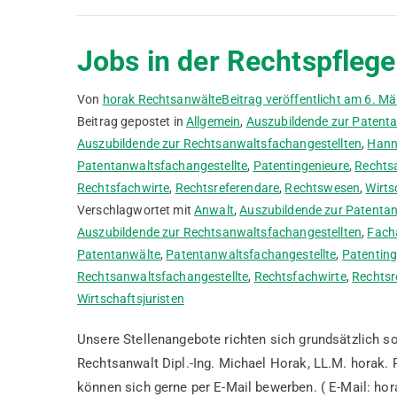
Jobs in der Rechtspflege
Von
horak Rechtsanwälte
Beitrag veröffentlicht am
6. Mä
Beitrag gepostet in
Allgemein
,
Auszubildende zur Patenta
Auszubildende zur Rechtsanwaltsfachangestellten
,
Hann
Patentanwaltsfachangestellte
,
Patentingenieure
,
Rechts
Rechtsfachwirte
,
Rechtsreferendare
,
Rechtswesen
,
Wirts
Verschlagwortet mit
Anwalt
,
Auszubildende zur Patentan
Auszubildende zur Rechtsanwaltsfachangestellten
,
Fach
Patentanwälte
,
Patentanwaltsfachangestellte
,
Patenting
Rechtsanwaltsfachangestellte
,
Rechtsfachwirte
,
Rechtsr
Wirtschaftsjuristen
Unsere Stellenangebote richten sich grundsätzlich so
Rechtsanwalt Dipl.-Ing. Michael Horak, LL.M. 
können sich gerne per E-Mail bewerben. ( E-Mail: ho