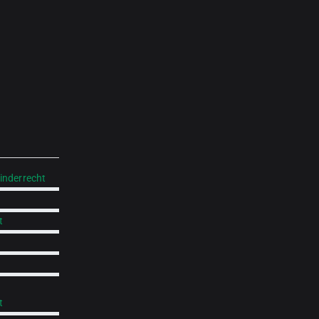
inderrecht
t
t