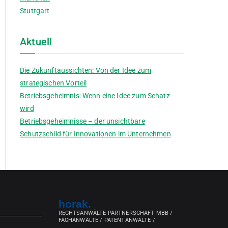
Stuttgart
Aktuell
Die Zukunftaussichten: Von der Idee zum
strategischen Vorteil
Betriebsgeheimnis: Wenn eine Idee zum Schatz
wird
Betriebsgeheimnisse – der unsichtbare
Schutzschild für Innovationen im Unternehmen
horak.
RECHTSANWÄLTE PARTNERSCHAFT MBB /
FACHANWÄLTE / PATENTANWÄLTE /