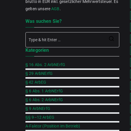
brutto in EUR inkl. gesetzlicher Mehrwertsteuer. Es
gelten unsere
AGB
.
Was suchen Sie?
Searc
Kategorien
for:
§ 16 Abs. 2 ArbNErfG
§ 29 ArbNErfG
§ 42 ArbEG
§ 6 Abs. 1 ArbNErfG
§ 6 Abs. 2 ArbNErfG
§ 9 ArbNErfG
§§ 9–12 ArbEG
A-Faktor (Position im Betrieb)