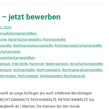
 – jetzt bewerben
rz 2023
nwaltsfachangestellten
,
over
,
Notarfachangestellte
,
Patentanwälte
,
anwälte
,
Rechtsanwaltsangestellte
,
Rechtsanwaltsfachangestellte
,
chaftsjuristen
waltsfachangestellten
,
anwalt
,
freie Stelle
,
Hannover
,
Niedersachsen
,
Notarfachangestellte
,
enieure
,
rechtsanwälte
,
Rechtsanwältin
,
Rechtsanwaltsangestellte
,
eferendare
,
Rechtswesen
,
Stellenangebot Rechtsanwalt
,
wohl an junge Kollegen als auch erfahrene Berufsträger.
horak. RECHTSANWÄLTE FACHANWÄLTE PATENTANWÄLTE Sie
rak@bwlh.de ) Machen Sie Karriere bei den Horak