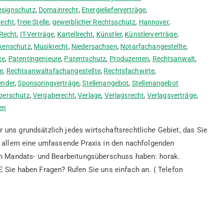
esignschutz
,
Domainrecht
,
Energielieferverträge
,
recht
,
freie Stelle
,
gewerblicher Rechtsschutz
,
Hannover
,
-Recht
,
IT-Verträge
,
Kartellrecht
,
Künstler
,
Künstlerverträge
,
kenschutz
,
Musikrecht
,
Niedersachsen
,
Notarfachangestellte
,
te
,
Patentingenieure
,
Patentschutz
,
Produzenten
,
Rechtsanwalt
,
e
,
Rechtsanwaltsfachangestellte
,
Rechtsfachwirte
,
ender
,
Sponsoringverträge
,
Stellenangebot
,
Stellenangebot
berschutz
,
Vergaberecht
,
Verlage
,
Verlagsrecht
,
Verlagsverträge
,
en
 uns grundsätzlich jedes wirtschaftsrechtliche Gebiet, das Sie
or allem eine umfassende Praxis in den nachfolgenden
hen Mandats- und Bearbeitungsüberschuss haben: horak.
aben Fragen? Rufen Sie uns einfach an. ( Telefon