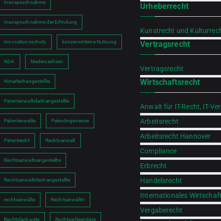
Inanspruchnahme
Urheberrecht
Inanspruchnahme der Erfindung
Kunstrecht und Kulturrec
Innovationsschutz
konzerninterne Nutzung
Vertragsrecht
NDA
Niedersachsen
Vertragsrecht
Wirtschaftsrecht
Notarfachangestellte
Patentanwaltsfachangestellte
Anwalt für IT-Recht, IT-Ve
Arbeitsrecht
Patentanwälte
Patentingenieure
Arbeitsrecht Hannover
Patentrecht
Rechtsanwalt
Compliance
Rechtsanwaltsangestellte
Erbrecht
Handelsrecht
Rechtsanwaltsfachangestellte
Internationales Wirtschaf
rechtsanwälte
Rechtsanwältin
Vergaberecht
Rechtsfachwirte
Rechtsreferendare