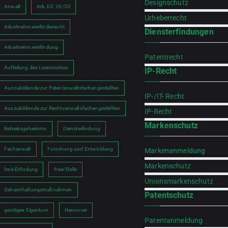
Designschutz
Anwalt
Arb.Erf. 29/20
Urheberrecht
Arbeitnehmererfinderrecht
Diensterfindungen
Arbeitnehmererfindung
Patentrecht
Aufteilung des Lizenzsatzes
IP-Recht
h
Auszubildende zur Patentanwaltsfachangestellten
IP-/IT- Recht
Auszubildende zur Rechtsanwaltsfachangestellten
IP-Recht
Markenschutz
Betriebsgeheimnis
Diensterfindung
Fachanwalt
Forschung und Entwicklung
Markenanmeldung
Markenschutz
freie Erfindung
freie Stelle
Unionsmarkenschutz
Geheimhaltungsmaßnahmen
Patentschutz
geistiges Eigentum
Hannover
Patentanmeldung