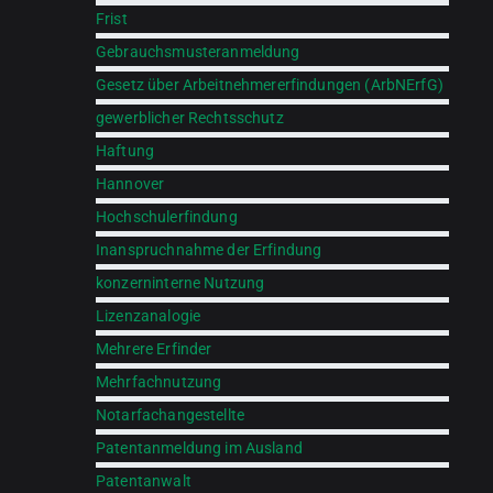
Frist
Gebrauchsmusteranmeldung
Gesetz über Arbeitnehmererfindungen (ArbNErfG)
gewerblicher Rechtsschutz
Haftung
Hannover
Hochschulerfindung
Inanspruchnahme der Erfindung
konzerninterne Nutzung
Lizenzanalogie
Mehrere Erfinder
Mehrfachnutzung
Notarfachangestellte
Patentanmeldung im Ausland
Patentanwalt