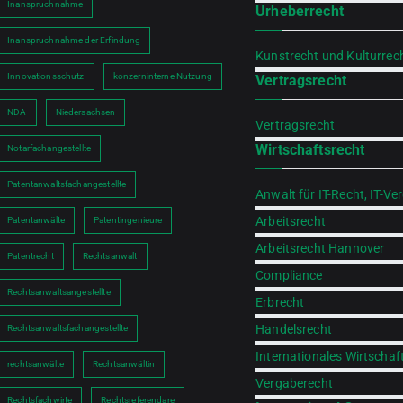
Inanspruchnahme
Urheberrecht
Inanspruchnahme der Erfindung
Kunstrecht und Kulturrec
Innovationsschutz
konzerninterne Nutzung
Vertragsrecht
NDA
Niedersachsen
Vertragsrecht
Wirtschaftsrecht
Notarfachangestellte
Patentanwaltsfachangestellte
Anwalt für IT-Recht, IT-Ve
Arbeitsrecht
Patentanwälte
Patentingenieure
Arbeitsrecht Hannover
Patentrecht
Rechtsanwalt
Compliance
Rechtsanwaltsangestellte
Erbrecht
Handelsrecht
Rechtsanwaltsfachangestellte
Internationales Wirtschaf
rechtsanwälte
Rechtsanwältin
Vergaberecht
Rechtsfachwirte
Rechtsreferendare