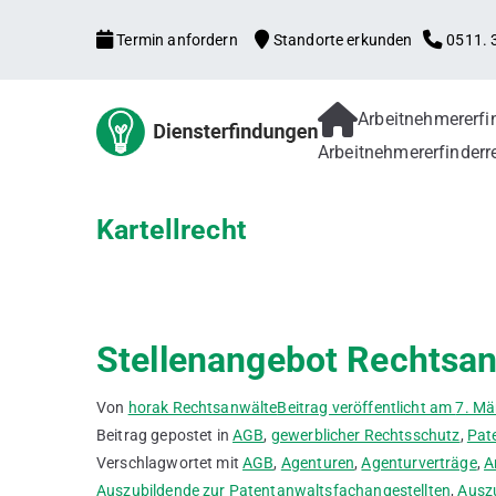
Zum
Termin anfordern
Standorte erkunden
0511. 3
Inhalt
springen
Arbeitnehmererf
Arbeitne
Arbeitnehmererfind
Arbeitnehmererfinderr
Patentanmeldung, f
Verbesserungsvorsch
Gebrauchsmuster
Kartellrecht
Stellenangebot Rechtsan
Von
horak Rechtsanwälte
Beitrag veröffentlicht am
7. Mä
Beitrag gepostet in
AGB
,
gewerblicher Rechtsschutz
,
Pat
Verschlagwortet mit
AGB
,
Agenturen
,
Agenturverträge
,
A
Auszubildende zur Patentanwaltsfachangestellten
,
Auszu