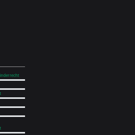
inderrecht
t
t