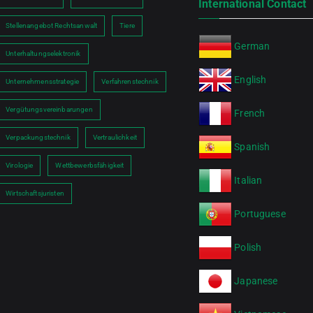
International Contact
Stellenangebot Rechtsanwalt
Tiere
German
Unterhaltungselektronik
English
Unternehmensstrategie
Verfahrenstechnik
Vergütungsvereinbarungen
French
Verpackungstechnik
Vertraulichkeit
Spanish
Virologie
Wettbewerbsfähigkeit
Italian
Wirtschaftsjuristen
Portuguese
Polish
Japanese