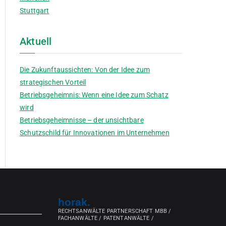
Stuttgart
Aktuell
Die Zukunftaussichten: Von der Idee zum
strategischen Vorteil
Betriebsgeheimnis: Wenn eine Idee zum Schatz
wird
Betriebsgeheimnisse – der unsichtbare
Schutzschild für Innovationen im Unternehmen
horak.
RECHTSANWÄLTE PARTNERSCHAFT MBB /
FACHANWÄLTE / PATENTANWÄLTE /