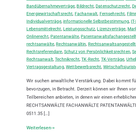
Bandübernahmeverträge
,
Bildrecht
,
Datenschutzrecht
,
D
Energiewirtschaftsrecht
,
Fachanwalt
,
Fernsehrecht
,
Film
Individualverträge
,
informationelle Selbstbestimmung
,
IT
Lebensmittelrecht
,
Leistungsschutz
,
Lizenzverträge
,
Mar
Onlinerecht
,
Patentanwälte
,
Patentanwaltsfachangestell
rechtsanwälte
,
Rechtsanwältin
,
Rechtsanwaltsangestellt
Rechtsreferendare
,
Schutz von Persönlichkeitsrechten
,
S
Rechtsanwalt
,
Technikrecht
,
TK-Recht
,
TK-Verträge
,
Urhe
Vertragsgestaltung
,
Wettbewerbsrecht
,
Wirtschaftsjurist
Wir suchen anwaltliche Verstärkung. Dabei kommt für
bevorzugen, in Betracht. Derzeit können wir Ihnen v
Teilbereichen anbieten, in denen wir einen erheblic
RECHTSANWÄLTE FACHANWÄLTE PATENTANWÄLTE Sie h
0511.35 […]
Weiterlesen