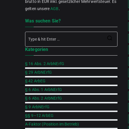
brutto in EUR inkl. gesetzlicher Mehrwertsteuer. Es
gelten unsere
AGB
.
Was suchen Sie?
Searc
Kategorien
for:
§ 16 Abs. 2 ArbNErfG
§ 29 ArbNErfG
§ 42 ArbEG
§ 6 Abs. 1 ArbNErfG
§ 6 Abs. 2 ArbNErfG
§ 9 ArbNErfG
§§ 9–12 ArbEG
A-Faktor (Position im Betrieb)