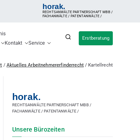
horak.
RECHTSANWÄLTE PARTNERSCHAFT MBB /
FACHANWÄLTE / PATENTANWÄLTE /
nis
Erstberatung
für IP
ldung, Inanspruchnahme der Erfindung,
Kontakt
Service
ergütungsvereinbarung, Betriebsgeheimnis,
sches Patent, internationales Patent,
rt
Aktuelles Arbeitnehmererfinderrecht
Kartellrecht
horak.
RECHTSANWÄLTE PARTNERSCHAFT MBB /
FACHANWÄLTE / PATENTANWÄLTE /
Unsere Bürozeiten