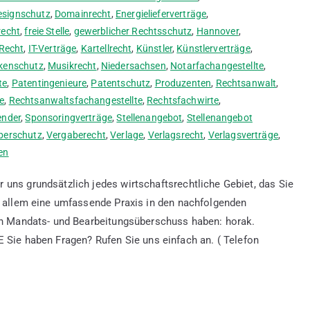
esignschutz
,
Domainrecht
,
Energielieferverträge
,
recht
,
freie Stelle
,
gewerblicher Rechtsschutz
,
Hannover
,
-Recht
,
IT-Verträge
,
Kartellrecht
,
Künstler
,
Künstlerverträge
,
kenschutz
,
Musikrecht
,
Niedersachsen
,
Notarfachangestellte
,
te
,
Patentingenieure
,
Patentschutz
,
Produzenten
,
Rechtsanwalt
,
e
,
Rechtsanwaltsfachangestellte
,
Rechtsfachwirte
,
ender
,
Sponsoringverträge
,
Stellenangebot
,
Stellenangebot
berschutz
,
Vergaberecht
,
Verlage
,
Verlagsrecht
,
Verlagsverträge
,
en
 uns grundsätzlich jedes wirtschaftsrechtliche Gebiet, das Sie
or allem eine umfassende Praxis in den nachfolgenden
hen Mandats- und Bearbeitungsüberschuss haben: horak.
aben Fragen? Rufen Sie uns einfach an. ( Telefon