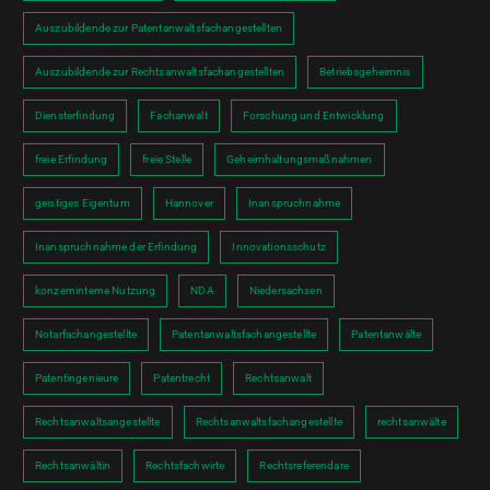
Auszubildende zur Patentanwaltsfachangestellten
Auszubildende zur Rechtsanwaltsfachangestellten
Betriebsgeheimnis
Diensterfindung
Fachanwalt
Forschung und Entwicklung
freie Erfindung
freie Stelle
Geheimhaltungsmaßnahmen
geistiges Eigentum
Hannover
Inanspruchnahme
Inanspruchnahme der Erfindung
Innovationsschutz
konzerninterne Nutzung
NDA
Niedersachsen
Notarfachangestellte
Patentanwaltsfachangestellte
Patentanwälte
Patentingenieure
Patentrecht
Rechtsanwalt
Rechtsanwaltsangestellte
Rechtsanwaltsfachangestellte
rechtsanwälte
Rechtsanwältin
Rechtsfachwirte
Rechtsreferendare