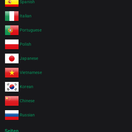
Spanish
Italian
Portuguese
Polish
Japanese
Vietnamese
Korean
Chinese
Russian
Seiten