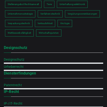
Stellenangebot Rechtsanwalt
Tiere
Unterhaltungselektronik
Unternehmensstrategie
Verfahrenstechnik
Vergütungsvereinbarungen
Verpackungstechnik
Vertraulichkeit
Virologie
Wettbewerbsfähigkeit
Wirtschaftsjuristen
Designschutz
Designschutz
Urheberrecht
Diensterfindungen
Patentrecht
IP-Recht
IP-/IT- Recht