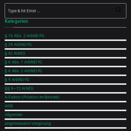
Se
Kategorien
for
§ 16 Abs. 2 ArbNErfG
§ 29 ArbNErfG
§ 42 ArbEG
§ 6 Abs. 1 ArbNErfG
§ 6 Abs. 2 ArbNErfG
§ 9 ArbNErfG
§§ 9–12 ArbEG
A-Faktor (Position im Betrieb)
AGB
Allgemein
angemessene Vergütung