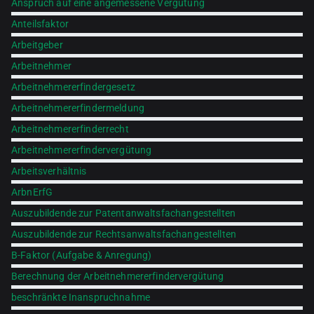
Anspruch auf eine angemessene Vergütung
Anteilsfaktor
Arbeitgeber
Arbeitnehmer
Arbeitnehmererfindergesetz
Arbeitnehmererfindermeldung
Arbeitnehmererfinderrecht
Arbeitnehmererfindervergütung
Arbeitsverhältnis
ArbnErfG
Auszubildende zur Patentanwaltsfachangestellten
Auszubildende zur Rechtsanwaltsfachangestellten
B-Faktor (Aufgabe & Anregung)
Berechnung der Arbeitnehmererfindervergütung
beschränkte Inanspruchnahme