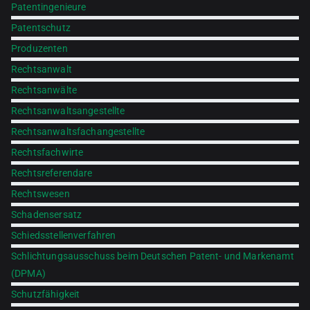
Patentingenieure
Patentschutz
Produzenten
Rechtsanwalt
Rechtsanwälte
Rechtsanwaltsangestellte
Rechtsanwaltsfachangestellte
Rechtsfachwirte
Rechtsreferendare
Rechtswesen
Schadensersatz
Schiedsstellenverfahren
Schlichtungsausschuss beim Deutschen Patent- und Markenamt
(DPMA)
Schutzfähigkeit