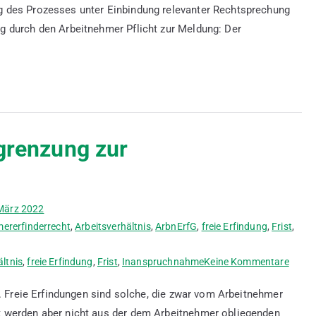
 des Prozesses unter Einbindung relevanter Rechtsprechung
g durch den Arbeitnehmer Pflicht zur Meldung: Der
bgrenzung zur
März 2022
ererfinderrecht
,
Arbeitsverhältnis
,
ArbnErfG
,
freie Erfindung
,
Frist
,
zu
ältnis
,
freie Erfindung
,
Frist
,
Inanspruchnahme
Keine Kommentare
Die
g. Freie Erfindungen sind solche, die zwar vom Arbeitnehmer
freie
 werden aber nicht aus der dem Arbeitnehmer obliegenden
Erfin