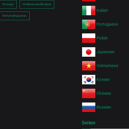
Virologie
Wettbewerbsfähigkeit
Italian
Wirtschaftsjuristen
Portuguese
Polish
Japanese
Vietnamese
Korean
Chinese
Russian
Seiten