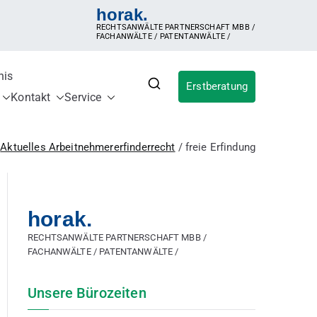
horak.
RECHTSANWÄLTE PARTNERSCHAFT MBB /
FACHANWÄLTE / PATENTANWÄLTE /
nis
Erstberatung
für IP
ldung, Inanspruchnahme der Erfindung,
Kontakt
Service
ergütungsvereinbarung, Betriebsgeheimnis,
sches Patent, internationales Patent,
Aktuelles Arbeitnehmererfinderrecht
freie Erfindung
horak.
RECHTSANWÄLTE PARTNERSCHAFT MBB /
FACHANWÄLTE / PATENTANWÄLTE /
Unsere Bürozeiten