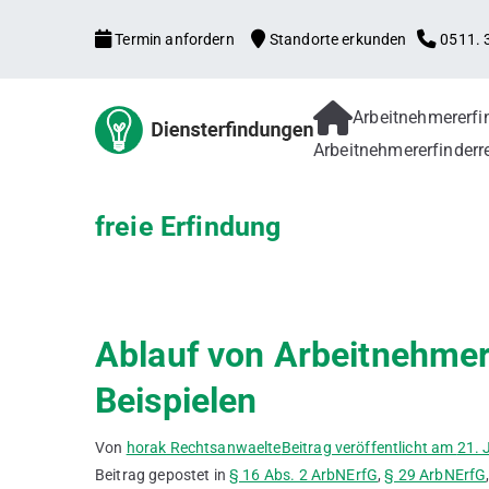
Zum
Termin anfordern
Standorte erkunden
0511. 3
Inhalt
springen
Arbeitnehmererf
Arbeitne
Arbeitnehmererfind
Arbeitnehmererfinderr
Patentanmeldung, f
Verbesserungsvorsch
Gebrauchsmuster
freie Erfindung
Ablauf von Arbeitnehme
Beispielen
Von
horak Rechtsanwaelte
Beitrag veröffentlicht am
21. 
Beitrag gepostet in
§ 16 Abs. 2 ArbNErfG
,
§ 29 ArbNErfG