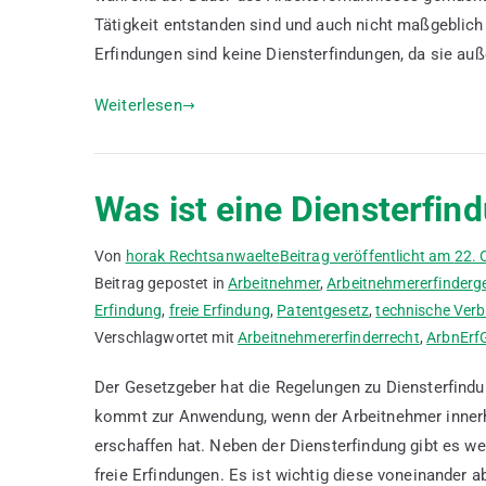
Tätigkeit entstanden sind und auch nicht maßgeblich 
Erfindungen sind keine Diensterfindungen, da sie auß
Weiterlesen
Was ist eine Diensterfin
Von
horak Rechtsanwaelte
Beitrag veröffentlicht am
22. 
Beitrag gepostet in
Arbeitnehmer
,
Arbeitnehmererfinderg
Erfindung
,
freie Erfindung
,
Patentgesetz
,
technische Ver
Verschlagwortet mit
Arbeitnehmererfinderrecht
,
ArbnErf
Der Gesetzgeber hat die Regelungen zu Diensterfindu
kommt zur Anwendung, wenn der Arbeitnehmer innerha
erschaffen hat. Neben der Diensterfindung gibt es w
freie Erfindungen. Es ist wichtig diese voneinander 