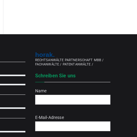
horak.
RECHTSANWÄLTE PARTNERSCHAFT MBB /
FACHANWÄLTE / PATENTANWÄLTE /
Schreiben Sie uns
Name
Bitte lasse dieses Feld leer.
E-Mail-Adresse