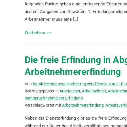
folgenden Punkte geben eine umfassende Erläuterung
mit
Beispielen
und der Aufgaben von Anwälten. 1. Erfindungsmeldun
Arbeitnehmer muss eine […]
Weiterlesen
Die freie Erfindung in A
Arbeitnehmererfindung
Von
horak Rechtsanwaelte
Beitrag veröffentlicht am
10. 
Beitrag gepostet in
Arbeitgeber
,
Arbeitnehmer
,
Arbeitnehm
Inanspruchnahme der Erfindung
Verschlagwortet mit
Arbeitnehmererfindung
,
Arbeitsverh
Neben der Diensterfindung gibt es die freie Erfindun
während der Dauer des Arbeitsverhältnisses gemacht