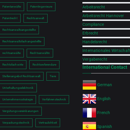
Arbeitsrecht
Patentanwälte
Patentingenieure
Arbeitsrecht Hannover
Patentrecht
Rechtsanwalt
Compliance
Rechtsanwaltsangestellte
Erbrecht
Handelsrecht
Rechtsanwaltsfachangestellte
Internationales Wirtschaf
rechtsanwälte
Rechtsanwältin
Vergaberecht
Rechtsfachwirte
Rechtsreferendare
International Contact
Stellenangebot Rechtsanwalt
Tiere
German
Unterhaltungselektronik
English
Unternehmensstrategie
Verfahrenstechnik
Vergütungsvereinbarungen
French
Verpackungstechnik
Vertraulichkeit
Spanish