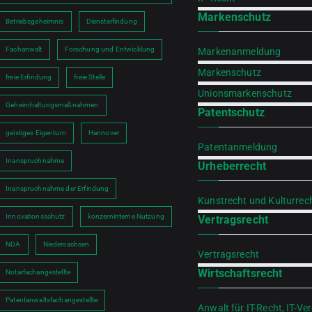
Markenschutz
Betriebsgeheimnis
Diensterfindung
Fachanwalt
Forschung und Entwicklung
Markenanmeldung
Markenschutz
freie Erfindung
freie Stelle
Unionsmarkenschutz
Geheimhaltungsmaßnahmen
Patentschutz
geistiges Eigentum
Hannover
Patentanmeldung
Inanspruchnahme
Urheberrecht
Inanspruchnahme der Erfindung
Kunstrecht und Kulturrec
Innovationsschutz
konzerninterne Nutzung
Vertragsrecht
NDA
Niedersachsen
Vertragsrecht
Wirtschaftsrecht
Notarfachangestellte
Patentanwaltsfachangestellte
Anwalt für IT-Recht, IT-Ve