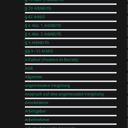
§ 29 ArbNErfG
§ 42 ArbEG
§ 6 Abs. 1 ArbNErfG
§ 6 Abs. 2 ArbNErfG
§ 9 ArbNErfG
§§ 9–12 ArbEG
A-Faktor (Position im Betrieb)
AGB
Allgemein
angemessene Vergütung
Anspruch auf eine angemessene Vergütung
Anteilsfaktor
Arbeitgeber
Arbeitnehmer