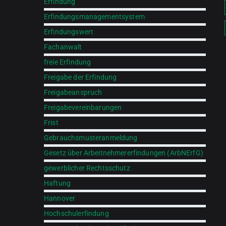
Erfindung
Erfindungsmanagementsystem
Erfindungswert
Fachanwalt
freie Erfindung
Freigabe der Erfindung
Freigabeanspruch
Freigabevereinbarungen
Frist
Gebrauchsmusteranmeldung
Gesetz über Arbeitnehmererfindungen (ArbNErfG)
gewerblicher Rechtsschutz
Haftung
Hannover
Hochschulerfindung