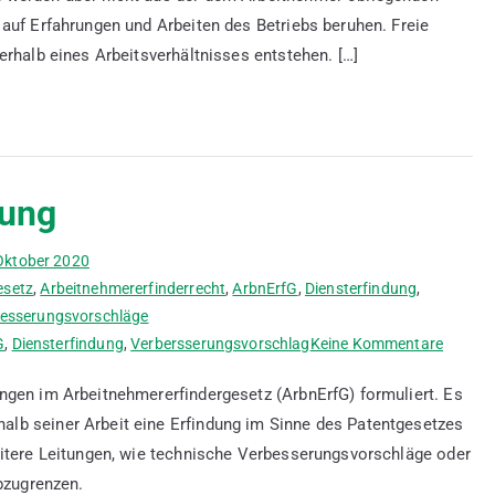
auf Erfahrungen und Arbeiten des Betriebs beruhen. Freie
in
Abgre
erhalb eines Arbeitsverhältnisses entstehen. […]
zur
Arbei
dung
Oktober 2020
esetz
,
Arbeitnehmererfinderrecht
,
ArbnErfG
,
Diensterfindung
,
besserungsvorschläge
zu
G
,
Diensterfindung
,
Verbersserungsvorschlag
Keine Kommentare
Was
ngen im Arbeitnehmererfindergesetz (ArbnErfG) formuliert. Es
ist
lb seiner Arbeit eine Erfindung im Sinne des Patentgesetzes
eine
eitere Leitungen, wie technische Verbesserungsvorschläge oder
Dienste
abzugrenzen.