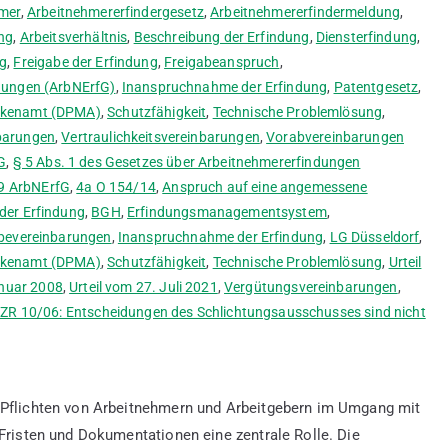
mer
,
Arbeitnehmererfindergesetz
,
Arbeitnehmererfindermeldung
,
ng
,
Arbeitsverhältnis
,
Beschreibung der Erfindung
,
Diensterfindung
,
ng
,
Freigabe der Erfindung
,
Freigabeanspruch
,
dungen (ArbNErfG)
,
Inanspruchnahme der Erfindung
,
Patentgesetz
,
arkenamt (DPMA)
,
Schutzfähigkeit
,
Technische Problemlösung
,
barungen
,
Vertraulichkeitsvereinbarungen
,
Vorabvereinbarungen
G
,
§ 5 Abs. 1 des Gesetzes über Arbeitnehmererfindungen
9 ArbNErfG
,
4a O 154/14
,
Anspruch auf eine angemessene
der Erfindung
,
BGH
,
Erfindungsmanagementsystem
,
bevereinbarungen
,
Inanspruchnahme der Erfindung
,
LG Düsseldorf
,
arkenamt (DPMA)
,
Schutzfähigkeit
,
Technische Problemlösung
,
Urteil
anuar 2008
,
Urteil vom 27. Juli 2021
,
Vergütungsvereinbarungen
,
 ZR 10/06: Entscheidungen des Schlichtungsausschusses sind nicht
d Pflichten von Arbeitnehmern und Arbeitgebern im Umgang mit
 Fristen und Dokumentationen eine zentrale Rolle. Die