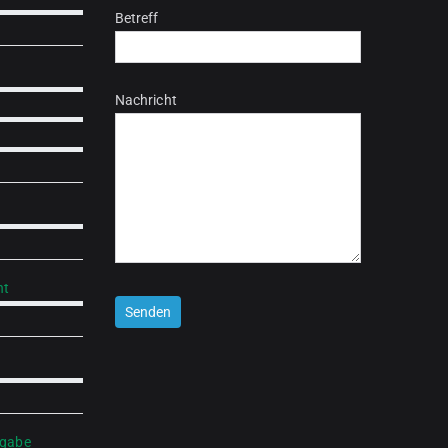
Betreff
Nachricht
ht
Bitte lasse dieses Feld leer.
rgabe