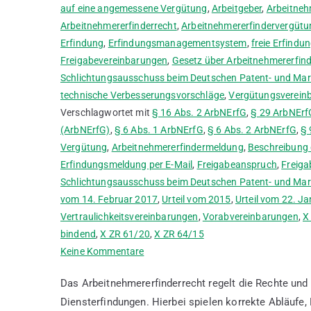
auf eine angemessene Vergütung
,
Arbeitgeber
,
Arbeitneh
Arbeitnehmererfinderrecht
,
Arbeitnehmererfindervergütu
Erfindung
,
Erfindungsmanagementsystem
,
freie Erfindu
Freigabevereinbarungen
,
Gesetz über Arbeitnehmererfin
Schlichtungsausschuss beim Deutschen Patent- und M
technische Verbesserungsvorschläge
,
Vergütungsverein
Verschlagwortet mit
§ 16 Abs. 2 ArbNErfG
,
§ 29 ArbNErf
(ArbNErfG)
,
§ 6 Abs. 1 ArbNErfG
,
§ 6 Abs. 2 ArbNErfG
,
§ 
Vergütung
,
Arbeitnehmererfindermeldung
,
Beschreibung 
Erfindungsmeldung per E-Mail
,
Freigabeanspruch
,
Freiga
Schlichtungsausschuss beim Deutschen Patent- und M
vom 14. Februar 2017
,
Urteil vom 2015
,
Urteil vom 22. J
Vertraulichkeitsvereinbarungen
,
Vorabvereinbarungen
,
X
bindend
,
X ZR 61/20
,
X ZR 64/15
zu
Keine Kommentare
Ablauf
Das Arbeitnehmererfinderrecht regelt die Rechte un
von
Diensterfindungen. Hierbei spielen korrekte Abläufe,
Arbeitnehmererfindermeldungen