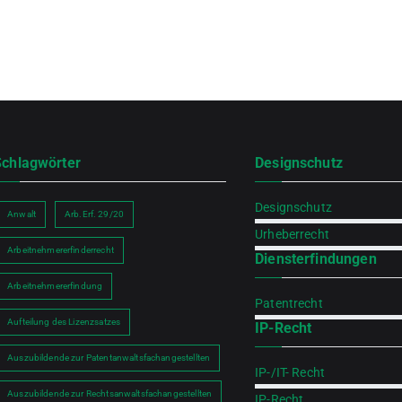
Schlagwörter
Designschutz
Designschutz
Anwalt
Arb.Erf. 29/20
Urheberrecht
Arbeitnehmererfinderrecht
Diensterfindungen
Arbeitnehmererfindung
Patentrecht
Aufteilung des Lizenzsatzes
IP-Recht
h
Auszubildende zur Patentanwaltsfachangestellten
IP-/IT- Recht
Auszubildende zur Rechtsanwaltsfachangestellten
IP-Recht