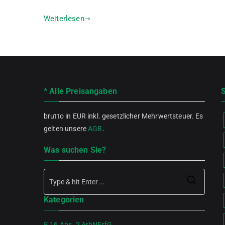
Weiterlesen
* Alle Preisangaben
brutto in EUR inkl. gesetzlicher Mehrwertsteuer. Es
gelten unsere
AGB
.
Was suchen Sie?
Searc
Kategorien
for:
§ 16 Abs. 2 ArbNErfG