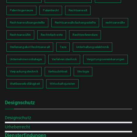
Patentingenieure
Patentrecht
Rechtsanwalt
Rechtsanwaltsangestellte
Rechtsanwaltsfachangestellte
rechtsanwälte
Rechtsanwältin
Rechtsfachwirte
Rechtsreferendare
Stellenangebot Rechtsanwalt
Tiere
Unterhaltungselektronik
Unternehmensstrategie
Verfahrenstechnik
Vergütungsvereinbarungen
Verpackungstechnik
Vertraulichkeit
Virologie
Wettbewerbsfähigkeit
Wirtschaftsjuristen
Designschutz
Designschutz
Urheberrecht
Diensterfindungen