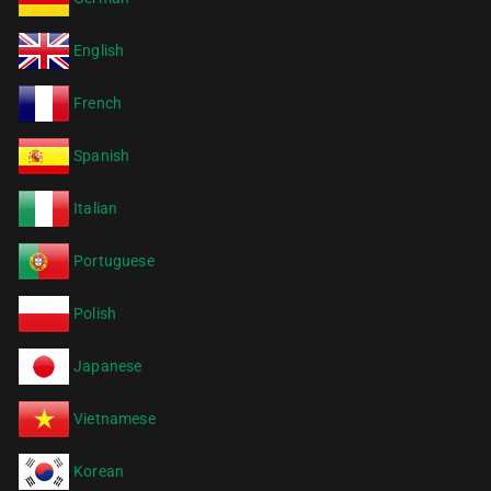
English
French
Spanish
Italian
Portuguese
Polish
Japanese
Vietnamese
Korean