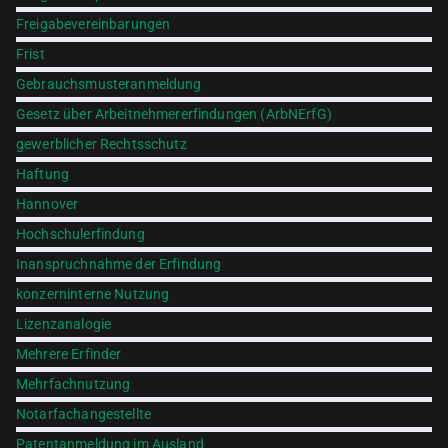
Freigabevereinbarungen
Frist
Gebrauchsmusteranmeldung
Gesetz über Arbeitnehmererfindungen (ArbNErfG)
gewerblicher Rechtsschutz
Haftung
Hannover
Hochschulerfindung
Inanspruchnahme der Erfindung
konzerninterne Nutzung
Lizenzanalogie
Mehrere Erfinder
Mehrfachnutzung
Notarfachangestellte
Patentanmeldung im Ausland