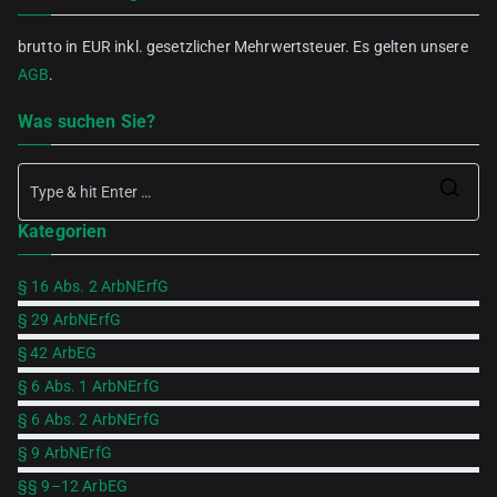
brutto in EUR inkl. gesetzlicher Mehrwertsteuer. Es gelten unsere
AGB
.
Was suchen Sie?
Se
Kategorien
for
§ 16 Abs. 2 ArbNErfG
§ 29 ArbNErfG
§ 42 ArbEG
§ 6 Abs. 1 ArbNErfG
§ 6 Abs. 2 ArbNErfG
§ 9 ArbNErfG
§§ 9–12 ArbEG