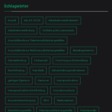
Schlagwörter
Anwalt
Arb.Erf. 29/20
Arbeitnehmererfinderrecht
Arbeitnehmererfindung
Aufteilung des Lizenzsatzes
Auszubildende zur Patentanwaltsfachangestellten
Auszubildende zur Rechtsanwaltsfachangestellten
Betriebsgeheimnis
Diensterfindung
Fachanwalt
Forschung und Entwicklung
freie Erfindung
freie Stelle
Geheimhaltungsmaßnahmen
geistiges Eigentum
Hannover
Inanspruchnahme
Inanspruchnahme der Erfindung
Innovationsschutz
konzerninterne Nutzung
NDA
Niedersachsen
Notarfachangestellte
Patentanwaltsfachangestellte
Patentanwälte