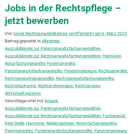
Jobs in der Rechtspflege –
jetzt bewerben
Von
horak Rechtsanwälte
Beitrag veröffentlicht am
6. März 2023
Beitrag gepostet in
Allgemein
,
Auszubildende zur Patentanwaltsfachangestellten
,
Auszubildende zur Rechtsanwaltsfachangestellten
,
Hannover
,
Notarfachangestellte
,
Patentanwälte
,
Patentanwaltsfachangestellte
,
Patentingenieure
,
Rechtsanwälte
,
Rechtsanwaltsangestellte
,
Rechtsanwaltsfachangestellte
,
Rechtsfachwirte
,
Rechtsreferendare
,
Rechtswesen
,
Wirtschaftsjuristen
Verschlagwortet mit
Anwalt
,
Auszubildende zur Patentanwaltsfachangestellten
,
Auszubildende zur Rechtsanwaltsfachangestellten
,
Fachanwalt
,
freie Stelle
,
Hannover
,
Niedersachsen
,
Notarfachangestellte
,
Patentanwälte
,
Patentanwaltsfachangestellte
,
Patentingenieure
,