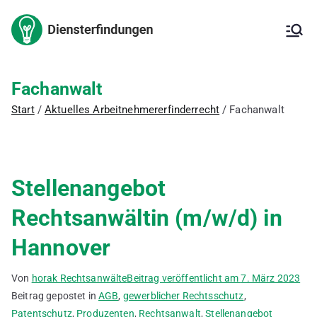
Zum
Inhalt
Arbeitnehm
Arbeitnehmererfinderrech
springen
t,
Arbeitnehmererfinderverg
ererfindung
ütung,
Fachanwalt
Erfindungsmeldung,
– Kanzlei
Start
Aktuelles Arbeitnehmererfinderrecht
Fachanwalt
Inanspruchnahme der
Erfindung,
für IP
Patentanmeldung, freie
Erfindung, ArbNErfG,
Berechnung der
Stellenangebot
Vergütung,
Vergütungsvereinbarung,
Rechtsanwältin (m/w/d) in
Betriebsgeheimnis,
Verbesserungsvorschläge,
Hannover
Innovationsförderung,
deutsches Patent,
europäisches Patent,
Von
horak Rechtsanwälte
Beitrag veröffentlicht am
7. März 2023
internationales Patent,
Beitrag gepostet in
AGB
,
gewerblicher Rechtsschutz
,
Gebrauchsmuster
Patentschutz
,
Produzenten
,
Rechtsanwalt
,
Stellenangebot