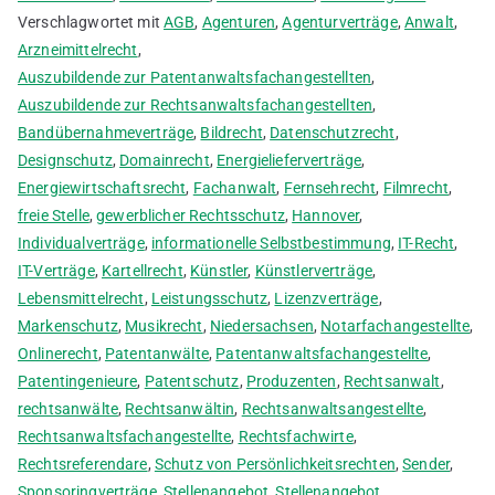
Verschlagwortet mit
AGB
,
Agenturen
,
Agenturverträge
,
Anwalt
,
Arzneimittelrecht
,
Auszubildende zur Patentanwaltsfachangestellten
,
Auszubildende zur Rechtsanwaltsfachangestellten
,
Bandübernahmeverträge
,
Bildrecht
,
Datenschutzrecht
,
Designschutz
,
Domainrecht
,
Energielieferverträge
,
Energiewirtschaftsrecht
,
Fachanwalt
,
Fernsehrecht
,
Filmrecht
,
freie Stelle
,
gewerblicher Rechtsschutz
,
Hannover
,
Individualverträge
,
informationelle Selbstbestimmung
,
IT-Recht
,
IT-Verträge
,
Kartellrecht
,
Künstler
,
Künstlerverträge
,
Lebensmittelrecht
,
Leistungsschutz
,
Lizenzverträge
,
Markenschutz
,
Musikrecht
,
Niedersachsen
,
Notarfachangestellte
,
Onlinerecht
,
Patentanwälte
,
Patentanwaltsfachangestellte
,
Patentingenieure
,
Patentschutz
,
Produzenten
,
Rechtsanwalt
,
rechtsanwälte
,
Rechtsanwältin
,
Rechtsanwaltsangestellte
,
Rechtsanwaltsfachangestellte
,
Rechtsfachwirte
,
Rechtsreferendare
,
Schutz von Persönlichkeitsrechten
,
Sender
,
Sponsoringverträge
,
Stellenangebot
,
Stellenangebot