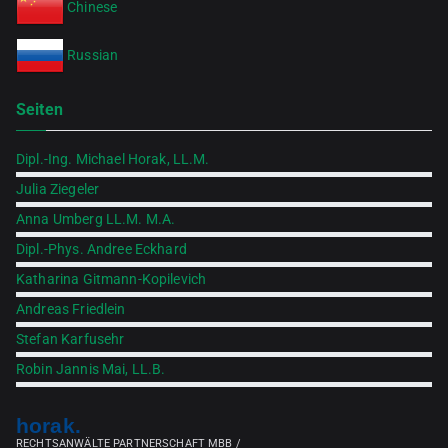
Chinese
Russian
Seiten
Dipl.-Ing. Michael Horak, LL.M.
Julia Ziegeler
Anna Umberg LL.M. M.A.
Dipl.-Phys. Andree Eckhard
Katharina Gitmann-Kopilevich
Andreas Friedlein
Stefan Karfusehr
Robin Jannis Mai, LL.B.
horak.
RECHTSANWÄLTE PARTNERSCHAFT MBB /