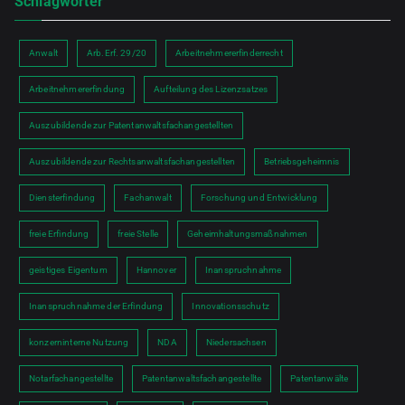
Schlagwörter
Anwalt
Arb.Erf. 29/20
Arbeitnehmererfinderrecht
Arbeitnehmererfindung
Aufteilung des Lizenzsatzes
Auszubildende zur Patentanwaltsfachangestellten
Auszubildende zur Rechtsanwaltsfachangestellten
Betriebsgeheimnis
Diensterfindung
Fachanwalt
Forschung und Entwicklung
freie Erfindung
freie Stelle
Geheimhaltungsmaßnahmen
geistiges Eigentum
Hannover
Inanspruchnahme
Inanspruchnahme der Erfindung
Innovationsschutz
konzerninterne Nutzung
NDA
Niedersachsen
Notarfachangestellte
Patentanwaltsfachangestellte
Patentanwälte