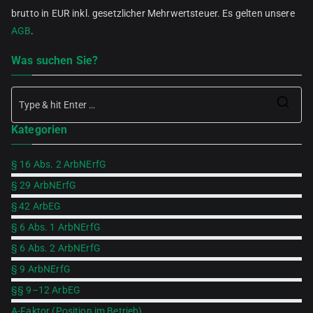
brutto in EUR inkl. gesetzlicher Mehrwertsteuer. Es gelten unsere
AGB
.
Was suchen Sie?
Se
Kategorien
for
§ 16 Abs. 2 ArbNErfG
§ 29 ArbNErfG
§ 42 ArbEG
§ 6 Abs. 1 ArbNErfG
§ 6 Abs. 2 ArbNErfG
§ 9 ArbNErfG
§§ 9–12 ArbEG
A-Faktor (Position im Betrieb)