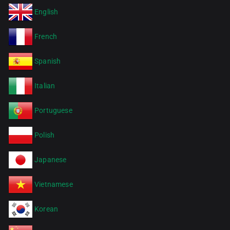
English
French
Spanish
Italian
Portuguese
Polish
Japanese
Vietnamese
Korean