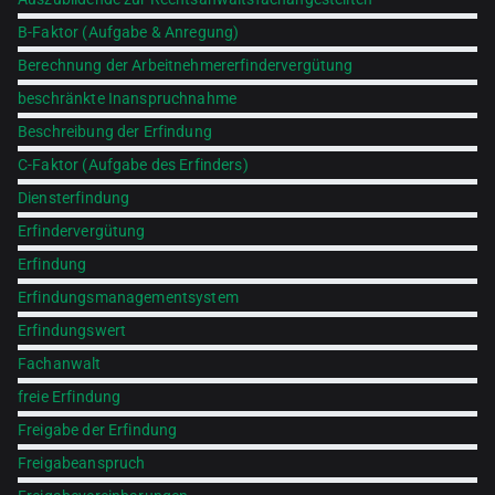
B-Faktor (Aufgabe & Anregung)
Berechnung der Arbeitnehmererfindervergütung
beschränkte Inanspruchnahme
Beschreibung der Erfindung
C-Faktor (Aufgabe des Erfinders)
Diensterfindung
Erfindervergütung
Erfindung
Erfindungsmanagementsystem
Erfindungswert
Fachanwalt
freie Erfindung
Freigabe der Erfindung
Freigabeanspruch