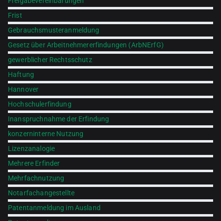
Freigabevereinbarungen
Frist
Gebrauchsmusteranmeldung
Gesetz über Arbeitnehmererfindungen (ArbNErfG)
gewerblicher Rechtsschutz
Haftung
Hannover
Hochschulerfindung
Inanspruchnahme der Erfindung
konzerninterne Nutzung
Lizenzanalogie
Mehrere Erfinder
Mehrfachnutzung
Notarfachangestellte
Patentanmeldung im Ausland