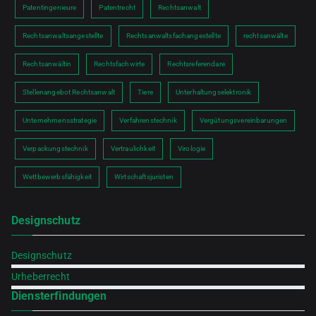
Patentingenieure
Patentrecht
Rechtsanwalt
Rechtsanwaltsangestellte
Rechtsanwaltsfachangestellte
rechtsanwälte
Rechtsanwältin
Rechtsfachwirte
Rechtsreferendare
Stellenangebot Rechtsanwalt
Tiere
Unterhaltungselektronik
Unternehmensstrategie
Verfahrenstechnik
Vergütungsvereinbarungen
Verpackungstechnik
Vertraulichkeit
Virologie
Wettbewerbsfähigkeit
Wirtschaftsjuristen
Designschutz
Designschutz
Urheberrecht
Diensterfindungen