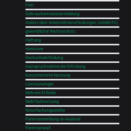
Frist
Gebrauchsmusteranmeldung
Gesetz über Arbeitnehmererfindungen (ArbNErfG)
gewerblicher Rechtsschutz
Haftung
Hannover
Hochschulerfindung
Inanspruchnahme der Erfindung
konzerninterne Nutzung
Lizenzanalogie
Mehrere Erfinder
Mehrfachnutzung
Notarfachangestellte
Patentanmeldung im Ausland
Patentanwalt