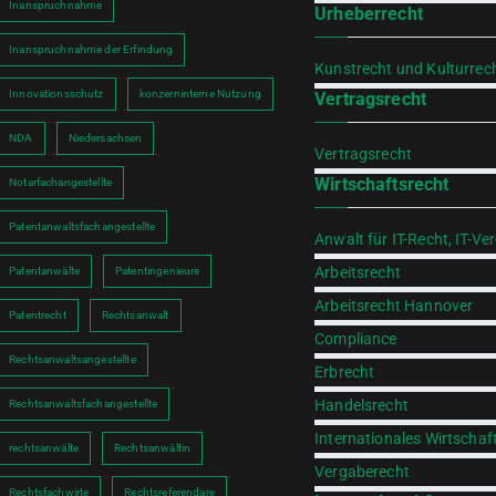
Inanspruchnahme
Urheberrecht
Inanspruchnahme der Erfindung
Kunstrecht und Kulturrec
Innovationsschutz
konzerninterne Nutzung
Vertragsrecht
NDA
Niedersachsen
Vertragsrecht
Wirtschaftsrecht
Notarfachangestellte
Patentanwaltsfachangestellte
Anwalt für IT-Recht, IT-Ve
Arbeitsrecht
Patentanwälte
Patentingenieure
Arbeitsrecht Hannover
Patentrecht
Rechtsanwalt
Compliance
Rechtsanwaltsangestellte
Erbrecht
Handelsrecht
Rechtsanwaltsfachangestellte
Internationales Wirtschaf
rechtsanwälte
Rechtsanwältin
Vergaberecht
Rechtsfachwirte
Rechtsreferendare