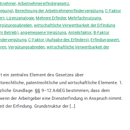
itnehmer
,
Arbeitnehmererfindergesetz
,
regung)
,
Berechnung der Arbeitnehmererfindervergütung
,
C-Faktor
ert
,
Lizenzanalogie
,
Mehrere Erfinder
,
Mehrfachnutzung
,
rgütungsabreden
,
wirtschaftliche Verwertbarkeit der Erfindung
im Betrieb)
,
angemessene Vergütung
,
Anteilsfaktor
,
B-Faktor
indervergütung
,
C-Faktor (Aufgabe des Erfinders)
,
Erfindungswert
,
hren
,
Vergütungsabreden
,
wirtschaftliche Verwertbarkeit der
t ein zentrales Element des Gesetzes über
tsrechtliche, patentrechtliche und wirtschaftliche Elemente. 1.
tzliche Grundlage: §§ 9–12 ArbEG bestimmen, dass dem
enn der Arbeitgeber eine Diensterfindung in Anspruch nimmt.
it der Erfindung. Grundstruktur der […]