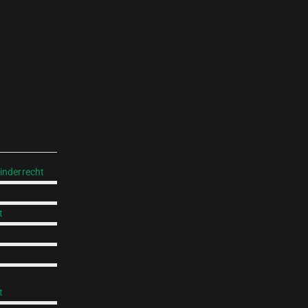
inderrecht
t
t