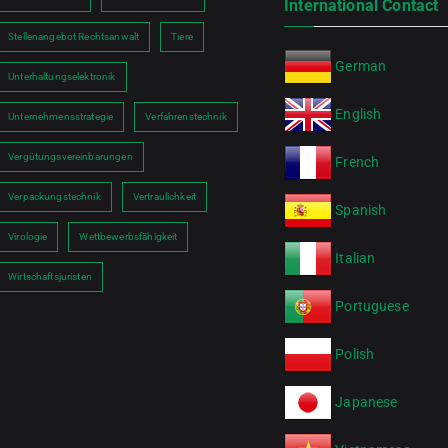
International Contact
Stellenangebot Rechtsanwalt
Tiere
German
Unterhaltungselektronik
English
Unternehmensstrategie
Verfahrenstechnik
Vergütungsvereinbarungen
French
Verpackungstechnik
Vertraulichkeit
Spanish
Virologie
Wettbewerbsfähigkeit
Italian
Wirtschaftsjuristen
Portuguese
Polish
Japanese