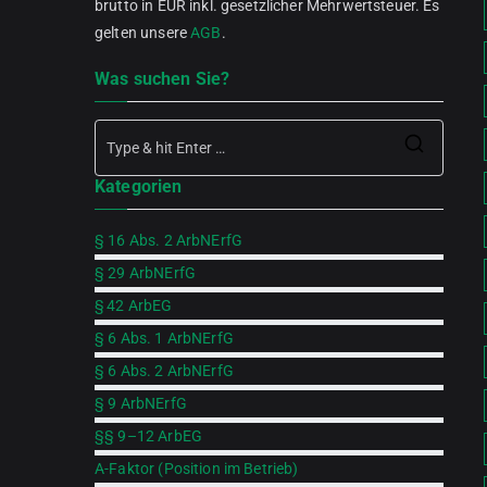
brutto in EUR inkl. gesetzlicher Mehrwertsteuer. Es
gelten unsere
AGB
.
Was suchen Sie?
Searc
Kategorien
for:
§ 16 Abs. 2 ArbNErfG
§ 29 ArbNErfG
§ 42 ArbEG
§ 6 Abs. 1 ArbNErfG
§ 6 Abs. 2 ArbNErfG
§ 9 ArbNErfG
§§ 9–12 ArbEG
A-Faktor (Position im Betrieb)