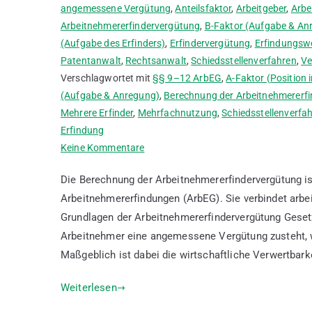
angemessene Vergütung
,
Anteilsfaktor
,
Arbeitgeber
,
Arbe
Arbeitnehmererfindervergütung
,
B-Faktor (Aufgabe & An
(Aufgabe des Erfinders)
,
Erfindervergütung
,
Erfindungsw
Patentanwalt
,
Rechtsanwalt
,
Schiedsstellenverfahren
,
Ve
Verschlagwortet mit
§§ 9–12 ArbEG
,
A-Faktor (Position 
(Aufgabe & Anregung)
,
Berechnung der Arbeitnehmererf
Mehrere Erfinder
,
Mehrfachnutzung
,
Schiedsstellenverfa
Erfindung
zu
Keine Kommentare
Berechnung
Die Berechnung der Arbeitnehmererfindervergütung is
der
Arbeitnehmererfindungen (ArbEG). Sie verbindet arbei
Arbeitnehmererfindervergütung
Grundlagen der Arbeitnehmererfindervergütung Gese
anhand
von
Arbeitnehmer eine angemessene Vergütung zusteht, w
Beispielen
Maßgeblich ist dabei die wirtschaftliche Verwertbarke
Weiterlesen