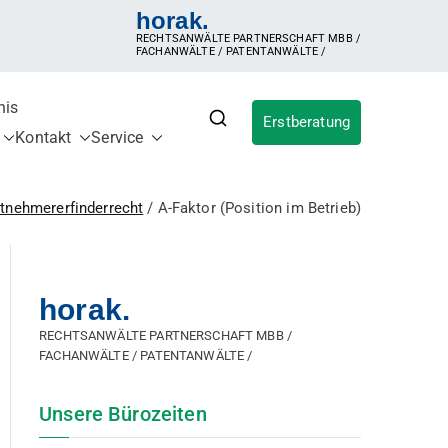
horak.
RECHTSANWÄLTE PARTNERSCHAFT MBB /
FACHANWÄLTE / PATENTANWÄLTE /
nis
Erstberatung
für IP
ldung, Inanspruchnahme der Erfindung,
Kontakt
Service
ergütungsvereinbarung, Betriebsgeheimnis,
sches Patent, internationales Patent,
itnehmererfinderrecht
A-Faktor (Position im Betrieb)
horak.
RECHTSANWÄLTE PARTNERSCHAFT MBB /
FACHANWÄLTE / PATENTANWÄLTE /
Unsere Bürozeiten