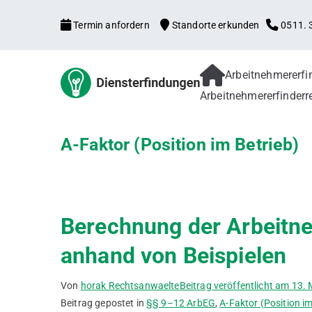
Zum
Termin anfordern
Standorte erkunden
0511. 3
Inhalt
springen
Arbeitnehmererf
Arbeitne
Arbeitnehmererfind
Arbeitnehmererfinderr
Patentanmeldung, f
Verbesserungsvorsch
Gebrauchsmuster
A-Faktor (Position im Betrieb)
Berechnung der Arbeitn
anhand von Beispielen
Von
horak Rechtsanwaelte
Beitrag veröffentlicht am
13. 
Beitrag gepostet in
§§ 9–12 ArbEG
,
A-Faktor (Position im