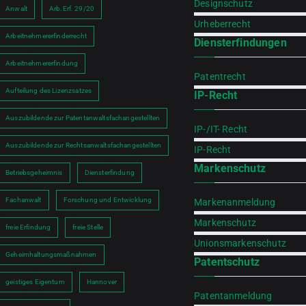
Designschutz
Anwalt
Arb.Erf. 29/20
Urheberrecht
Arbeitnehmererfinderrecht
Diensterfindungen
Arbeitnehmererfindung
Patentrecht
Aufteilung des Lizenzsatzes
IP-Recht
h
Auszubildende zur Patentanwaltsfachangestellten
IP-/IT- Recht
Auszubildende zur Rechtsanwaltsfachangestellten
IP-Recht
Markenschutz
Betriebsgeheimnis
Diensterfindung
Fachanwalt
Forschung und Entwicklung
Markenanmeldung
Markenschutz
freie Erfindung
freie Stelle
Unionsmarkenschutz
Geheimhaltungsmaßnahmen
Patentschutz
geistiges Eigentum
Hannover
Patentanmeldung