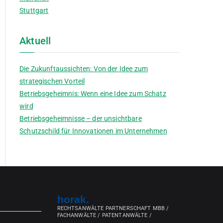
Stuttgart
Aktuell
Die Zukunftaussichten: Von der Idee zum
strategischen Vorteil
Betriebsgeheimnis: Wenn eine Idee zum Schatz
wird
Betriebsgeheimnisse – der unsichtbare
Schutzschild für Innovationen im Unternehmen
horak.
RECHTSANWÄLTE PARTNERSCHAFT MBB /
FACHANWÄLTE / PATENTANWÄLTE /