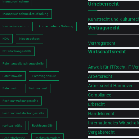
Inanspruchnahme
Urheberrecht
Inanspruchnahme der Erfindung
Kunstrecht und Kulturrec
Innovationsschutz
konzerninterne Nutzung
Vertragsrecht
NDA
Niedersachsen
Vertragsrecht
Wirtschaftsrecht
Notarfachangestellte
Patentanwaltsfachangestellte
Anwalt für IT-Recht, IT-Ve
Arbeitsrecht
Patentanwälte
Patentingenieure
Arbeitsrecht Hannover
Patentrecht
Rechtsanwalt
Compliance
Rechtsanwaltsangestellte
Erbrecht
Handelsrecht
Rechtsanwaltsfachangestellte
Internationales Wirtschaf
rechtsanwälte
Rechtsanwältin
Vergaberecht
Rechtsfachwirte
Rechtsreferendare