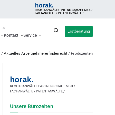
horak.
RECHTSANWÄLTE PARTNERSCHAFT MBB /
FACHANWÄLTE / PATENTANWÄLTE /
nis
Erstberatung
für IP
ldung, Inanspruchnahme der Erfindung,
Kontakt
Service
ergütungsvereinbarung, Betriebsgeheimnis,
sches Patent, internationales Patent,
t
Aktuelles Arbeitnehmererfinderrecht
Produzenten
horak.
RECHTSANWÄLTE PARTNERSCHAFT MBB /
FACHANWÄLTE / PATENTANWÄLTE /
Unsere Bürozeiten