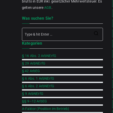
brutto in EUR inkl. gesetzlicher Mehrwertsteuer. Es
gelten unsere
AGB
.
Was suchen Sie?
Searc
Kategorien
for:
§ 16 Abs. 2 ArbNErfG
§ 29 ArbNErfG
§ 42 ArbEG
§ 6 Abs. 1 ArbNErfG
§ 6 Abs. 2 ArbNErfG
§ 9 ArbNErfG
§§ 9–12 ArbEG
A-Faktor (Position im Betrieb)