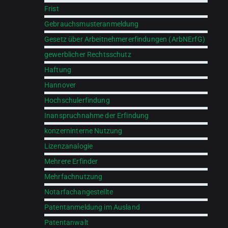
Frist
Gebrauchsmusteranmeldung
Gesetz über Arbeitnehmererfindungen (ArbNErfG)
gewerblicher Rechtsschutz
Haftung
Hannover
Hochschulerfindung
Inanspruchnahme der Erfindung
konzerninterne Nutzung
Lizenzanalogie
Mehrere Erfinder
Mehrfachnutzung
Notarfachangestellte
Patentanmeldung im Ausland
Patentanwalt