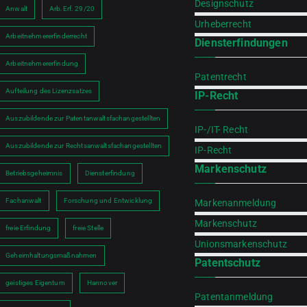
Designschutz
Anwalt
Arb.Erf. 29/20
Urheberrecht
Arbeitnehmererfinderrecht
Diensterfindungen
Arbeitnehmererfindung
Patentrecht
Aufteilung des Lizenzsatzes
IP-Recht
h
Auszubildende zur Patentanwaltsfachangestellten
IP-/IT- Recht
Auszubildende zur Rechtsanwaltsfachangestellten
IP-Recht
Markenschutz
Betriebsgeheimnis
Diensterfindung
Fachanwalt
Forschung und Entwicklung
Markenanmeldung
Markenschutz
freie Erfindung
freie Stelle
Unionsmarkenschutz
Geheimhaltungsmaßnahmen
Patentschutz
geistiges Eigentum
Hannover
Patentanmeldung