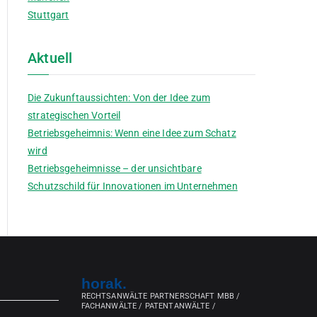
Stuttgart
Aktuell
Die Zukunftaussichten: Von der Idee zum
strategischen Vorteil
Betriebsgeheimnis: Wenn eine Idee zum Schatz
wird
Betriebsgeheimnisse – der unsichtbare
Schutzschild für Innovationen im Unternehmen
horak.
RECHTSANWÄLTE PARTNERSCHAFT MBB /
FACHANWÄLTE / PATENTANWÄLTE /