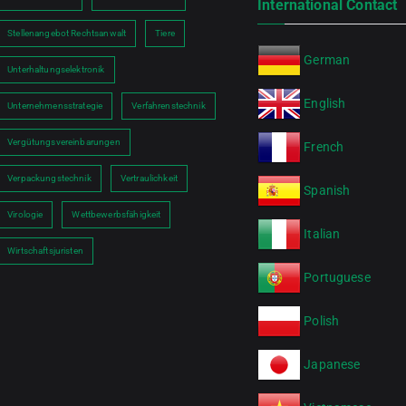
International Contact
Stellenangebot Rechtsanwalt
Tiere
German
Unterhaltungselektronik
English
Unternehmensstrategie
Verfahrenstechnik
Vergütungsvereinbarungen
French
Verpackungstechnik
Vertraulichkeit
Spanish
Virologie
Wettbewerbsfähigkeit
Italian
Wirtschaftsjuristen
Portuguese
Polish
Japanese