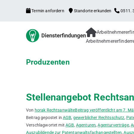
Zum
Termin anfordern
Standorte erkunden
0511. 3
Inhalt
springen
Arbeitnehmererf
Arbeitne
Arbeitnehmererfind
Arbeitnehmererfinderr
Patentanmeldung, f
Verbesserungsvorsch
Gebrauchsmuster
Produzenten
Stellenangebot Rechtsan
Von
horak Rechtsanwälte
Beitrag veröffentlicht am
7. Mä
Beitrag gepostet in
AGB
,
gewerblicher Rechtsschutz
,
Pat
Verschlagwortet mit
AGB
,
Agenturen
,
Agenturverträge
,
A
Auszubildende zur Patentanwaltsfachangestellten
,
Auszu