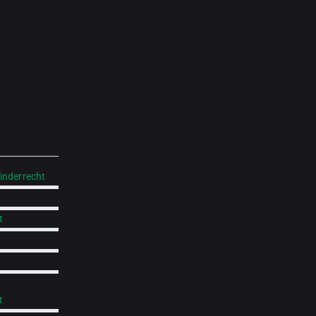
inderrecht
t
t