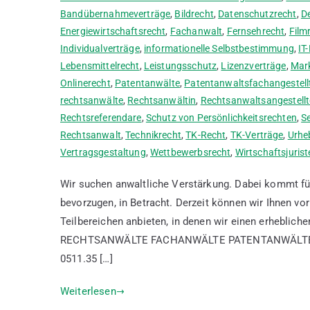
Bandübernahmeverträge
,
Bildrecht
,
Datenschutzrecht
,
D
Energiewirtschaftsrecht
,
Fachanwalt
,
Fernsehrecht
,
Film
Individualverträge
,
informationelle Selbstbestimmung
,
IT
Lebensmittelrecht
,
Leistungsschutz
,
Lizenzverträge
,
Mar
Onlinerecht
,
Patentanwälte
,
Patentanwaltsfachangestell
rechtsanwälte
,
Rechtsanwältin
,
Rechtsanwaltsangestellt
Rechtsreferendare
,
Schutz von Persönlichkeitsrechten
,
S
Rechtsanwalt
,
Technikrecht
,
TK-Recht
,
TK-Verträge
,
Urhe
Vertragsgestaltung
,
Wettbewerbsrecht
,
Wirtschaftsjurist
Wir suchen anwaltliche Verstärkung. Dabei kommt für
bevorzugen, in Betracht. Derzeit können wir Ihnen v
Teilbereichen anbieten, in denen wir einen erheblic
RECHTSANWÄLTE FACHANWÄLTE PATENTANWÄLTE Sie h
0511.35 […]
Weiterlesen