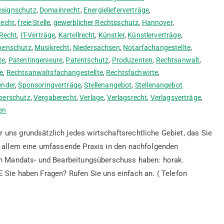
esignschutz
,
Domainrecht
,
Energielieferverträge
,
recht
,
freie Stelle
,
gewerblicher Rechtsschutz
,
Hannover
,
-Recht
,
IT-Verträge
,
Kartellrecht
,
Künstler
,
Künstlerverträge
,
kenschutz
,
Musikrecht
,
Niedersachsen
,
Notarfachangestellte
,
te
,
Patentingenieure
,
Patentschutz
,
Produzenten
,
Rechtsanwalt
,
e
,
Rechtsanwaltsfachangestellte
,
Rechtsfachwirte
,
ender
,
Sponsoringverträge
,
Stellenangebot
,
Stellenangebot
berschutz
,
Vergaberecht
,
Verlage
,
Verlagsrecht
,
Verlagsverträge
,
en
 uns grundsätzlich jedes wirtschaftsrechtliche Gebiet, das Sie
or allem eine umfassende Praxis in den nachfolgenden
hen Mandats- und Bearbeitungsüberschuss haben: horak.
aben Fragen? Rufen Sie uns einfach an. ( Telefon