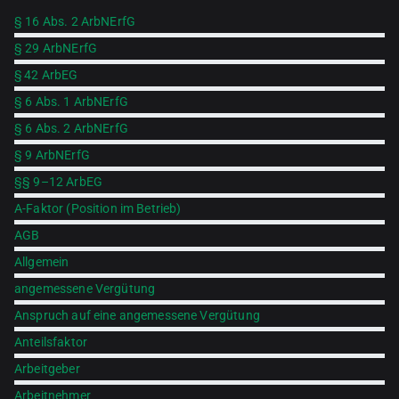
§ 16 Abs. 2 ArbNErfG
§ 29 ArbNErfG
§ 42 ArbEG
§ 6 Abs. 1 ArbNErfG
§ 6 Abs. 2 ArbNErfG
§ 9 ArbNErfG
§§ 9–12 ArbEG
A-Faktor (Position im Betrieb)
AGB
Allgemein
angemessene Vergütung
Anspruch auf eine angemessene Vergütung
Anteilsfaktor
Arbeitgeber
Arbeitnehmer