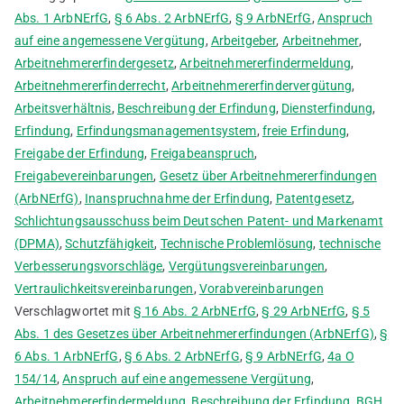
Abs. 1 ArbNErfG
,
§ 6 Abs. 2 ArbNErfG
,
§ 9 ArbNErfG
,
Anspruch
auf eine angemessene Vergütung
,
Arbeitgeber
,
Arbeitnehmer
,
Arbeitnehmererfindergesetz
,
Arbeitnehmererfindermeldung
,
Arbeitnehmererfinderrecht
,
Arbeitnehmererfindervergütung
,
Arbeitsverhältnis
,
Beschreibung der Erfindung
,
Diensterfindung
,
Erfindung
,
Erfindungsmanagementsystem
,
freie Erfindung
,
Freigabe der Erfindung
,
Freigabeanspruch
,
Freigabevereinbarungen
,
Gesetz über Arbeitnehmererfindungen
(ArbNErfG)
,
Inanspruchnahme der Erfindung
,
Patentgesetz
,
Schlichtungsausschuss beim Deutschen Patent- und Markenamt
(DPMA)
,
Schutzfähigkeit
,
Technische Problemlösung
,
technische
Verbesserungsvorschläge
,
Vergütungsvereinbarungen
,
Vertraulichkeitsvereinbarungen
,
Vorabvereinbarungen
Verschlagwortet mit
§ 16 Abs. 2 ArbNErfG
,
§ 29 ArbNErfG
,
§ 5
Abs. 1 des Gesetzes über Arbeitnehmererfindungen (ArbNErfG)
,
§
6 Abs. 1 ArbNErfG
,
§ 6 Abs. 2 ArbNErfG
,
§ 9 ArbNErfG
,
4a O
154/14
,
Anspruch auf eine angemessene Vergütung
,
Arbeitnehmererfindermeldung
,
Beschreibung der Erfindung
,
BGH
,