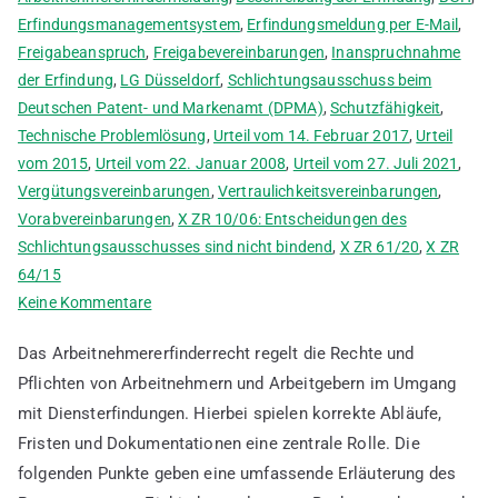
Erfindungsmanagementsystem
,
Erfindungsmeldung per E-Mail
,
Freigabeanspruch
,
Freigabevereinbarungen
,
Inanspruchnahme
der Erfindung
,
LG Düsseldorf
,
Schlichtungsausschuss beim
Deutschen Patent- und Markenamt (DPMA)
,
Schutzfähigkeit
,
Technische Problemlösung
,
Urteil vom 14. Februar 2017
,
Urteil
vom 2015
,
Urteil vom 22. Januar 2008
,
Urteil vom 27. Juli 2021
,
Vergütungsvereinbarungen
,
Vertraulichkeitsvereinbarungen
,
Vorabvereinbarungen
,
X ZR 10/06: Entscheidungen des
Schlichtungsausschusses sind nicht bindend
,
X ZR 61/20
,
X ZR
64/15
zu
Keine Kommentare
Ablauf
Das Arbeitnehmererfinderrecht regelt die Rechte und
von
Pflichten von Arbeitnehmern und Arbeitgebern im Umgang
Arbeitnehmererfindermeldungen
mit Diensterfindungen. Hierbei spielen korrekte Abläufe,
mit
Beispielen
Fristen und Dokumentationen eine zentrale Rolle. Die
folgenden Punkte geben eine umfassende Erläuterung des