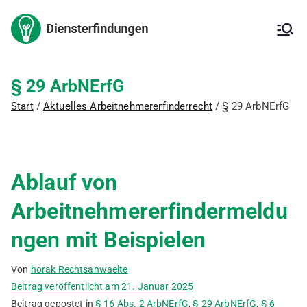
Zum
Inhalt
Arbeitnehm
Arbeitnehmererfinderrech
springen
t,
Arbeitnehmererfinderverg
ererfindung
ütung,
§ 29 ArbNErfG
Erfindungsmeldung,
– Kanzlei
Start
Aktuelles Arbeitnehmererfinderrecht
§ 29 ArbNErfG
Inanspruchnahme der
Erfindung,
für IP
Patentanmeldung, freie
Erfindung, ArbNErfG,
Berechnung der
Ablauf von
Vergütung,
Vergütungsvereinbarung,
Arbeitnehmererfindermeldu
Betriebsgeheimnis,
Verbesserungsvorschläge,
ngen mit Beispielen
Innovationsförderung,
deutsches Patent,
europäisches Patent,
Von
horak Rechtsanwaelte
internationales Patent,
Beitrag veröffentlicht am
21. Januar 2025
Gebrauchsmuster
Beitrag gepostet in
§ 16 Abs. 2 ArbNErfG
,
§ 29 ArbNErfG
,
§ 6