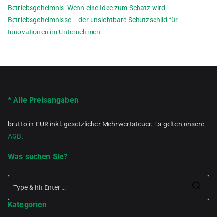
Betriebsgeheimnis: Wenn eine Idee zum Schatz wird
Betriebsgeheimnisse – der unsichtbare Schutzschild für
Innovationen im Unternehmen
* Alle Preisangaben
brutto in EUR inkl. gesetzlicher Mehrwertsteuer. Es gelten unsere
AGB
.
Was suchen Sie?
Se
Kategorien
for