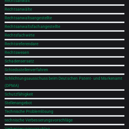
Rechtsanwalt
Rechtsanwälte
Rechtsanwaltsangestellte
Rechtsanwaltsfachangestellte
Rechtsfachwirte
Rechtsreferendare
Rechtswesen
Schadensersatz
Schiedsstellenverfahren
Schlichtungsausschuss beim Deutschen Patent- und Markenamt
(DPMA)
Schutzfähigkeit
Stellenangebot
Technische Problemlösung
technische Verbesserungsvorschläge
Verbesserungsvorschlag