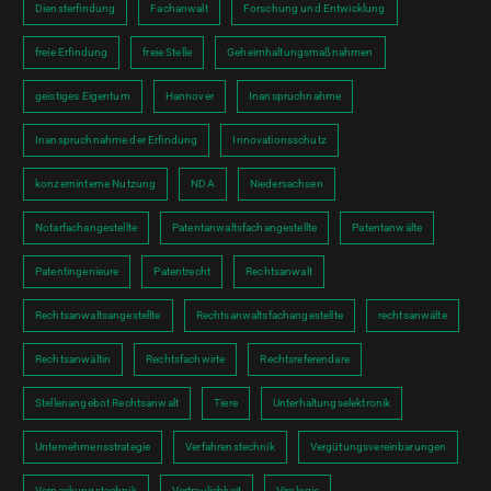
Diensterfindung
Fachanwalt
Forschung und Entwicklung
freie Erfindung
freie Stelle
Geheimhaltungsmaßnahmen
geistiges Eigentum
Hannover
Inanspruchnahme
Inanspruchnahme der Erfindung
Innovationsschutz
konzerninterne Nutzung
NDA
Niedersachsen
Notarfachangestellte
Patentanwaltsfachangestellte
Patentanwälte
Patentingenieure
Patentrecht
Rechtsanwalt
Rechtsanwaltsangestellte
Rechtsanwaltsfachangestellte
rechtsanwälte
Rechtsanwältin
Rechtsfachwirte
Rechtsreferendare
Stellenangebot Rechtsanwalt
Tiere
Unterhaltungselektronik
Unternehmensstrategie
Verfahrenstechnik
Vergütungsvereinbarungen
Verpackungstechnik
Vertraulichkeit
Virologie